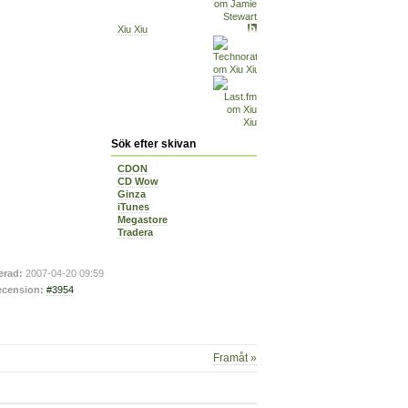
Xiu Xiu
Sök efter skivan
CDON
CD Wow
Ginza
iTunes
Megastore
Tradera
erad:
2007-04-20 09:59
cension:
#3954
Framåt »