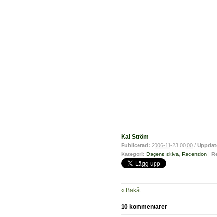
Kal Ström
Publicerad:
2006-11-23 00:00
/
Uppdat
Kategori:
Dagens skiva
,
Recension
|
Re
« Bakåt
10 kommentarer