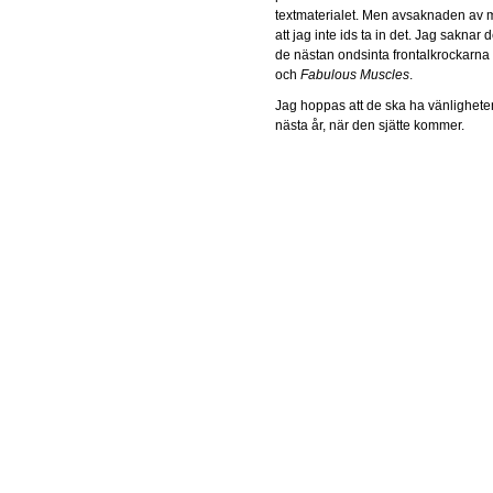
textmaterialet. Men avsaknaden av 
att jag inte ids ta in det. Jag saknar
de nästan ondsinta frontalkrockarna
och
Fabulous Muscles
.
Jag hoppas att de ska ha vänligheten
nästa år, när den sjätte kommer.