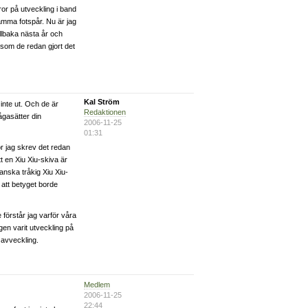
ror på utveckling i band
amma fotspår. Nu är jag
illbaka nästa år och
rsom de redan gjort det
Kal Ström
 inte ut. Och de är
Redaktionen
ågasätter din
2006-11-25
01:31
för jag skrev det redan
t en Xiu Xiu-skiva är
anska tråkig Xiu Xiu-
 att betyget borde
förstår jag varför våra
ngen varit utveckling på
 avveckling.
Medlem
2006-11-25
22:44