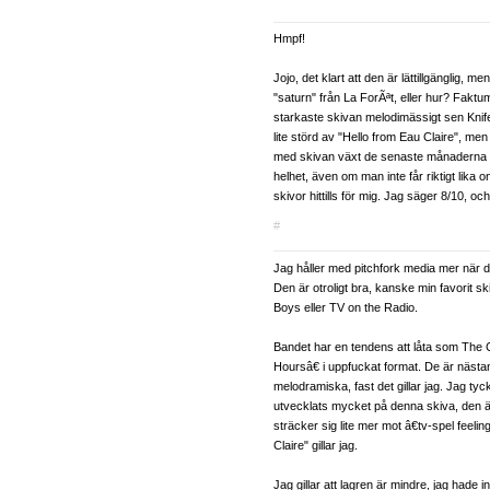
Hmpf!
Jojo, det klart att den är lättillgänglig, men 
"saturn" från La ForÃªt, eller hur? Faktum
starkaste skivan melodimässigt sen Knife
lite störd av "Hello from Eau Claire", me
med skivan växt de senaste månaderna t
helhet, även om man inte får riktigt lika 
skivor hittills för mig. Jag säger 8/10, och
#
Jag håller med pitchfork media mer när d
Den är otroligt bra, kanske min favorit sk
Boys eller TV on the Radio.
Bandet har en tendens att låta som The
Hoursâ€ i uppfuckat format. De är nästa
melodramiska, fast det gillar jag. Jag tyc
utvecklats mycket på denna skiva, den 
sträcker sig lite mer mot â€tv-spel feelin
Claire" gillar jag.
Jag gillar att lagren är mindre, jag hade int