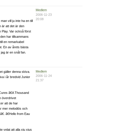
Medlem
2006-11-23
20:08
man vill ju inte ha en till
 är att det är den
 Play. Var också först
n den har tillsammans
ill en remarkabel
ont. En av årets bästa
 jag är en snål fan.
Medlem
et gäller denna skiva.
2006-11-24
iva i år bredvid Junior
21:37
 Cures â€A Thousand
n överdrivet
ker att de har
är mer melodiös och
gâ€. â€Hello from Eau
e velat att alla xiu xius