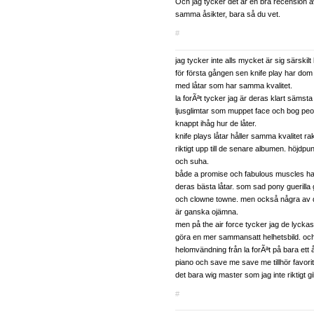
Och jag tycker det är en bra recension äv
samma åsikter, bara så du vet.
#
jag tycker inte alls mycket är sig särskilt 
för första gången sen knife play har dom 
med låtar som har samma kvalitet.
la forÃªt tycker jag är deras klart säms
ljusglimtar som muppet face och bog peo
knappt ihåg hur de låter.
knife plays låtar håller samma kvalitet r
riktigt upp till de senare albumen. höjdpu
och suha.
både a promise och fabulous muscles ha
deras bästa låtar. som sad pony guerilla gi
och clowne towne. men också några av 
är ganska ojämna.
men på the air force tycker jag de lyckas 
göra en mer sammansatt helhetsbild. och 
helomvändning från la forÃªt på bara ett 
piano och save me save me tillhör favorit
det bara wig master som jag inte riktigt gil
#