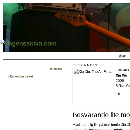
Start
RECENSION
48 timmar
The Air 
Xiu Xiu
En vecka bakåt
2006
5 Rue Chr
5
Besvärande lite mo
Mycket är sig likt på den femte Xiu X
många år. Aviga melodier, märkliga 