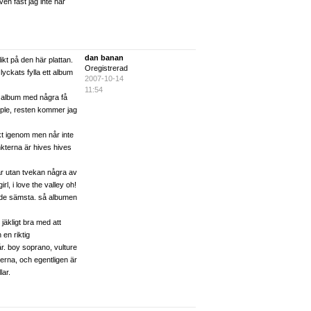
en fast jag inte har
dan banan
likt på den här plattan.
Oregistrerad
lyckats fylla ett album
2007-10-14
11:54
ta album med några få
ple, resten kommer jag
akt igenom men når inte
nkterna är hives hives
r utan tvekan några av
rl, i love the valley oh!
de sämsta. så albumen
jäkligt bra med att
en riktig
år. boy soprano, vulture
erna, och egentligen är
lar.