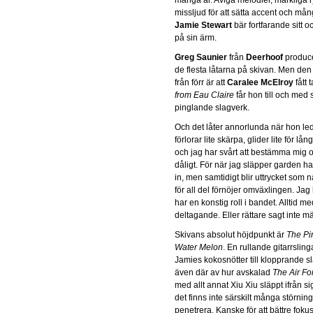
missljud för att sätta accent och mång
Jamie Stewart
bär fortfarande sitt 
på sin ärm.
Greg Saunier
från
Deerhoof
produce
de flesta låtarna på skivan. Men den 
från förr är att
Caralee McElroy
fått t
from Eau Claire
får hon till och med sj
pinglande slagverk.
Och det låter annorlunda när hon le
förlorar lite skärpa, glider lite för lån
och jag har svårt att bestämma mig o
dåligt. För när jag släpper garden har 
in, men samtidigt blir uttrycket som n
för all del förnöjer omväxlingen. Jag 
har en konstig roll i bandet. Alltid me
deltagande. Eller rättare sagt inte m
Skivans absolut höjdpunkt är
The Pi
Water Melon
. En rullande gitarrsli
Jamies kokosnötter till klopprande s
även där av hur avskalad
The Air Fo
med allt annat Xiu Xiu släppt ifrån si
det finns inte särskilt många störni
penetrera. Kanske för att bättre foku