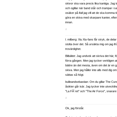
skivor ska vara precis lika kantiga. Jag t
och ogillar när band står och trampar i s
osäker på ifall jag vill att de ska komma t
göra en skiva med skarpare kanter, efte
innan.
#
l. milberg: Xiu Xiu-fans får stryk, de delar
stolta över det. Så ursäkta mig om jag ifr
trovärdighet.
Bilbältet: Jag undvek att skriva det här, 
förra gången. Men jag tycker verkligen at
bättre än det mesta, även om det är en g
skiva. Men jag håller inte alls med dig om
sättas så högt.
bulleandsebastian: Om du gillar The Cure 
åsikter går isär. Jag tycker inte utveckli
"La FÃ´ret" och "The Air Force", snarare
#
Ok, jag förstår.