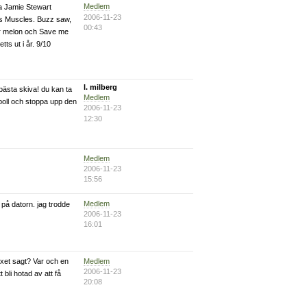
Medlem
ta Jamie Stewart
2006-11-23
us Muscles. Buzz saw,
00:43
er melon och Save me
ts ut i år. 9/10
l. milberg
 bästa skiva! du kan ta
Medlem
en boll och stoppa upp den
2006-11-23
12:30
Medlem
2006-11-23
15:56
Medlem
 på datorn. jag trodde
2006-11-23
16:01
Medlem
uxet sagt? Var och en
2006-11-23
 bli hotad av att få
20:08