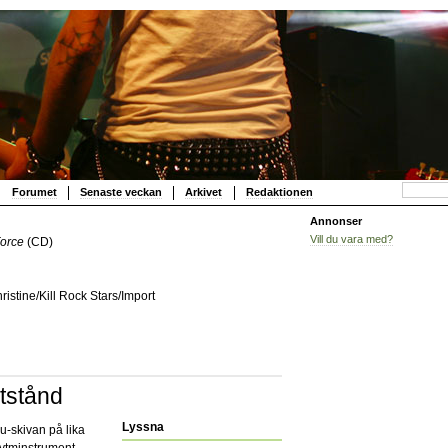
Forumet
Senaste veckan
Arkivet
Redaktionen
Annonser
Vill du vara med?
Force
(CD)
istine/Kill Rock Stars/Import
tstånd
Lyssna
iu-skivan på lika
rytminstrument,