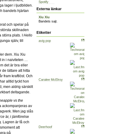
Spotify
a lager i ljudbilden.
Externa länkar
och bandets hjärtan
Xiu Xiu
Bandets sajt.
rat och spelar på
största skillnaden
Etiketter
a störra plats. I
Hello
unga själv, till
avig pop
der dem. Xiu Xiu
gt in i naiviteten …
m det är bra eller
de lättare att hitta
år fram kraftlöst. Och
Caralee McElroy
har alltid tyckt hon
d, men aldrig särskilt
ärkbart deltagande.
neapple vs the
nga ackompanjeras av
lagverk. Men jag slås
rce
är, i jämförelse
g. Lagren är få och
Deerhoof
ngsmoment att
sera på