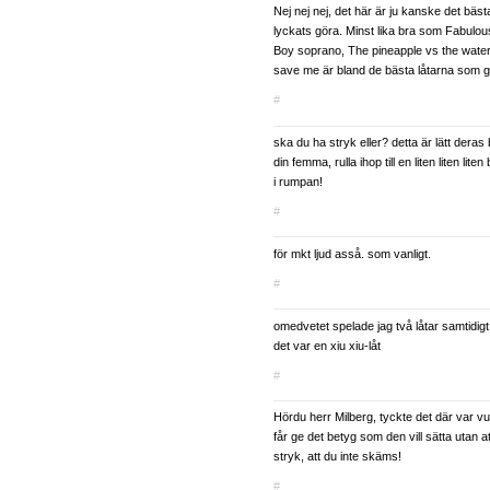
Nej nej nej, det här är ju kanske det bäs
lyckats göra. Minst lika bra som Fabulo
Boy soprano, The pineapple vs the wat
save me är bland de bästa låtarna som get
#
ska du ha stryk eller? detta är lätt deras
din femma, rulla ihop till en liten liten lit
i rumpan!
#
för mkt ljud asså. som vanligt.
#
omedvetet spelade jag två låtar samtidigt
det var en xiu xiu-låt
#
Hördu herr Milberg, tyckte det där var v
får ge det betyg som den vill sätta utan att
stryk, att du inte skäms!
#