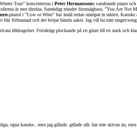
”Winter Tour” koncentreras i
Peter Hermansson
s vandrande piano och 
dierna är mer direkta. Samtidigt mindre förutsägbara. ”You Are Not My B
nen
-pianot i ”Low or Wine” har ändå redan stampat in takten. Kanske ä
er blir förbannad och det börjar hända saker. Jag vill ha min singer/son
 privata tilldragelser. Försiktigt plockande på en gitarr till en stark och 
dåliga, egna kanske.. men jag gillade. gillade allt. har inte skivan än, me