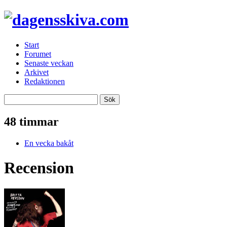
Start
Forumet
Senaste veckan
Arkivet
Redaktionen
48 timmar
En vecka bakåt
Recension