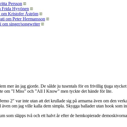
er än jag gjorde. De sålde ju tusentals för en frivillig tjuga stycket 
kte om ”I Miss” och ”All I Know” men tyckte det hände för lite.
 2″ var inte utan att det krullade sig på armarna även om den verkad
ill även om jag ville kalla dem simpla. Skygga ballader utan hook som i
album som släpps två och ett halvt år efter de hemkopierade demoskivo