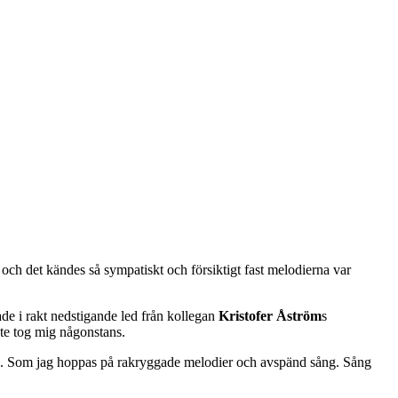
och det kändes så sympatiskt och försiktigt fast melodierna var
e i rakt nedstigande led från kollegan
Kristofer Åström
s
nte tog mig någonstans.
rna. Som jag hoppas på rakryggade melodier och avspänd sång. Sång