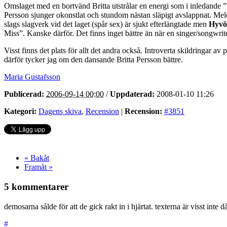
Omslaget med en bortvänd Britta utstrålar en energi som i inledande 
Persson sjunger okonstlat och stundom nästan släpigt avslappnat. Melo
slags slagverk vid det laget (spår sex) är sjukt efterlängtade men
Hyvö
Miss”. Kanske därför. Det finns inget bättre än när en singer/songwrit
Visst finns det plats för allt det andra också. Introverta skildringar av
därför tycker jag om den dansande Britta Persson bättre.
Maria Gustafsson
Publicerad:
2006-09-14 00:00
/
Uppdaterad:
2008-01-10 11:26
Kategori:
Dagens skiva
,
Recension
|
Recension:
#3851
« Bakåt
Framåt »
5 kommentarer
demosarna sålde för att de gick rakt in i hjärtat. texterna är visst inte 
#