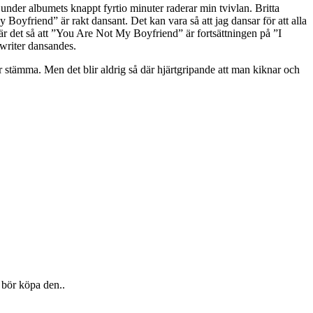
under albumets knappt fyrtio minuter raderar min tvivlan. Britta
oyfriend” är rakt dansant. Det kan vara så att jag dansar för att alla
r det så att ”You Are Not My Boyfriend” är fortsättningen på ”I
gwriter dansandes.
klar stämma. Men det blir aldrig så där hjärtgripande att man kiknar och
n bör köpa den..