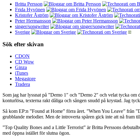
Britta Persson
Frida Hyvönen
Kristofer Åström
Peter Hermansson
singer/songwriter
Sverige
Sök efter skivan
CDON
CD Wow
Ginza
iTunes
Megastore
Tradera
Som jag har lyssnat på ”Demo 1″ och ”Demo 2″ och velat tycka om dem m
konturlösa, texterna rakt dåliga och sången snudd på krystad. Jag tyc
Så kom EP:n ”Found at Home” förra året. ”When You Leave” från ”Demo
grubblande melodier. Men de introverta spåren gick inte att nå fram t
”Top Quality Bones and a Little Terrorist” är Britta Perssons debut
med öppna istället för slutna ögon.