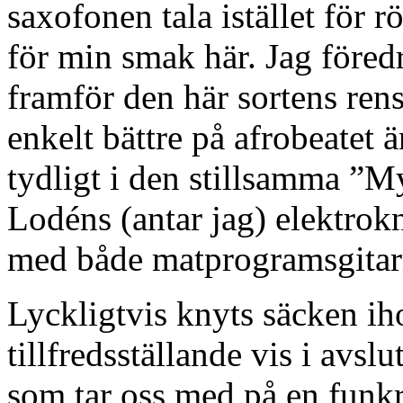
saxofonen tala istället för r
för min smak här. Jag föred
framför den här sortens rens
enkelt bättre på afrobeatet ä
tydligt i den stillsamma ”
Lodéns (antar jag) elektrokn
med både matprogramsgitar
Lyckligtvis knyts säcken iho
tillfredsställande vis i av
som tar oss med på en funkre