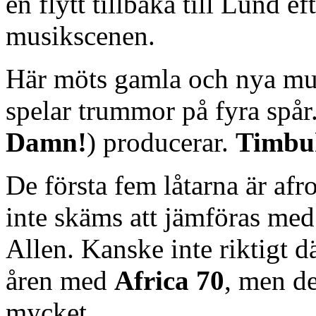
en flytt tillbaka till Lund e
musikscenen.
Här möts gamla och nya mu
spelar trummor på fyra spår
Damn!
) producerar.
Timbu
De första fem låtarna är af
inte skäms att jämföras me
Allen. Kanske inte riktigt 
åren med
Africa 70
, men de
mycket.