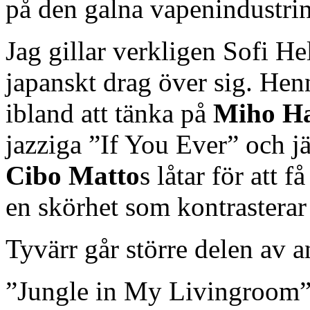
på den galna vapenindustrin
Jag gillar verkligen Sofi He
japanskt drag över sig. Hen
ibland att tänka på
Miho Ha
jazziga ”If You Ever” och j
Cibo Matto
s låtar för att 
en skörhet som kontrasterar 
Tyvärr går större delen av 
”Jungle in My Livingroom” b