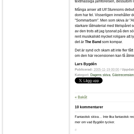
textmässiga jämförelsen, dessutom li
Många anser att Ulf Sturesons debuts
dom har fel. Visserligen innehåller 
”Sommarbarn”. Men som skiva är ”Allt
starkare låtmaterial med titelspåret
av den trots att jag lyssnat på den s
rent musikaliskt mycket roligare att l
det är
The Band
som kompar.
Det är synd och skam att inte fler fått
om den här recensionen kan få åtmin
Lars Bygdén
Publicerad:
2005-11-19 00:00
/
Uppdat
Kategori:
Dagens skiva
,
Gästrecension
« Bakåt
10 kommentarer
Fantastisk skiva… Inte lika fantastisk rec
mer om vad Bygdén tycker.
#