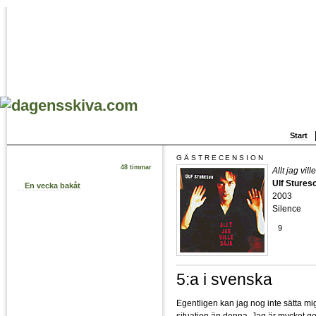
Start
GÄSTRECENSION
48 timmar
Allt jag vill
Ulf Stures
En vecka bakåt
2003
Silence
9
5:a i svenska
Egentligen kan jag nog inte sätta mig
situation än denna. Jag är mycket g