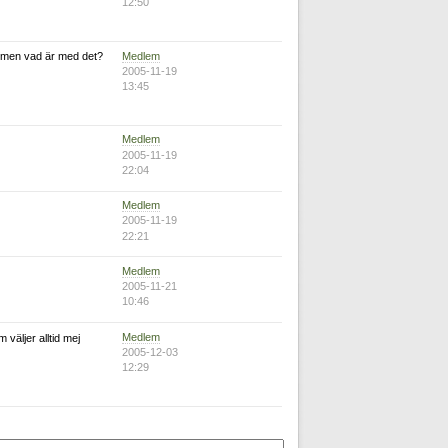
12:50
Medlem
lle men vad är med det?
2005-11-19
13:45
Medlem
2005-11-19
22:04
Medlem
2005-11-19
22:21
Medlem
2005-11-21
10:46
Medlem
m väljer alltid mej
2005-12-03
12:29