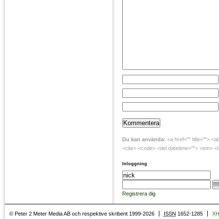
Du kan använda:
<a href="" title=""> <a
<cite> <code> <del datetime=""> <em> <i>
Inloggning
Registrera dig
© Peter 2 Meter Media AB och respektive skribent 1999-2026
ISSN
1652-1285
X