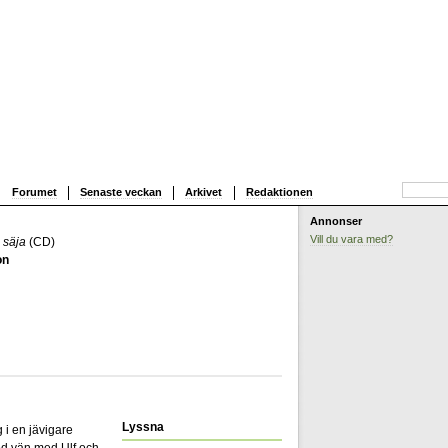
Forumet
Senaste veckan
Arkivet
Redaktionen
Annonser
Vill du vara med?
e säja
(CD)
on
Lyssna
 i en jävigare
od vän med Ulf och