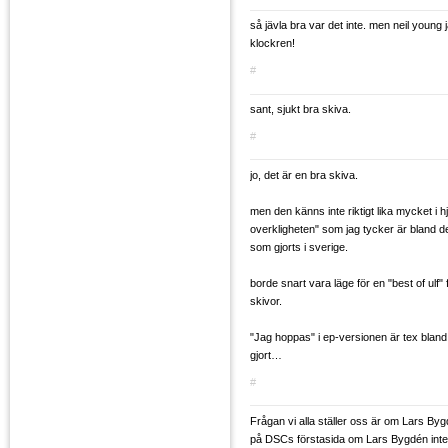
så jävla bra var det inte. men neil young
klockren!
#
sant, sjukt bra skiva.
#
jo, det är en bra skiva.
men den känns inte riktigt lika mycket i h
overkligheten" som jag tycker är bland 
som gjorts i sverige.
borde snart vara läge för en "best of ulf" f
skivor.
"Jag hoppas" i ep-versionen är tex bland 
gjort…
#
Frågan vi alla ställer oss är om Lars B
på DSCs förstasida om Lars Bygdén int