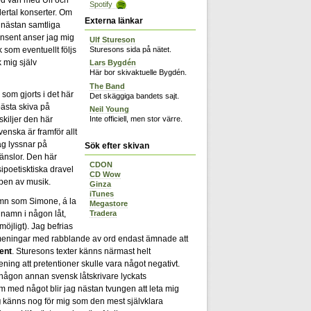
Spotify
ertal konserter. Om
Externa länkar
 nästan samtliga
nsent anser jag mig
Ulf Stureson
 som eventuellt följs
Sturesons sida på nätet.
k mig själv
Lars Bygdén
Här bor skivaktuelle Bygdén.
The Band
a som gjorts i det här
Det skäggiga bandets sajt.
bästa skiva på
Neil Young
kiljer den här
Inte officiell, men stor värre.
enska är framför allt
ag lyssnar på
Sök efter skivan
änslor. Den här
CDON
sipoetisktiska dravel
CD Wow
ypen av musik.
Ginza
iTunes
amn som Simone, á la
Megastore
Tradera
 namn i någon låt,
möjligt). Jag befrias
meningar med rabblande av ord endast ämnade att
ent
. Sturesons texter känns närmast helt
ening att pretentioner skulle vara något negativt.
ågon annan svensk låtskrivare lyckats
med något blir jag nästan tvungen att leta mig
g
känns nog för mig som den mest självklara