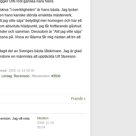
gger Ulfs röst ganska nära Neils.
kiva ”I overkligheten” är hans bästa. Jag tycker
den hans kanske största enskilda mästerverk,
 jag ville säja” betydligt mer homogen och har ett
 som absoluta höjdpunkt, jag får fortfarande gåshud
önder och samman. Dessutom är ”Allt jag ville säja”
yssna på. Vissa av låtarna får mig nästan att tro att
 tagit del av Sveriges bästa låtskrivare. Jag är glad
stone en människa att upptäckta Ulf Stureson.
erad:
2005-11-19 00:00
,
Lördag
,
Recension
|
Recension:
#3500
Framåt »
Medlem
ension. Jag vill veta
2005-11-19
00:04