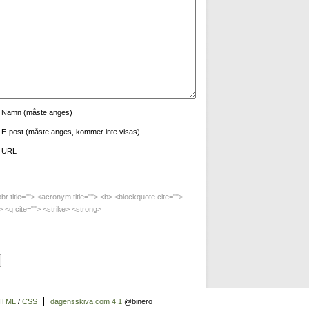
Namn (måste anges)
E-post (måste anges, kommer inte visas)
URL
bbr title=""> <acronym title=""> <b> <blockquote cite="">
 <q cite=""> <strike> <strong>
HTML
/
CSS
dagensskiva.com 4.1
@binero