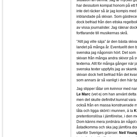
har dessutom kompat honom på ett fl
inte det räcker så är jag kompis med
inblandade på skivan. Som gästrece
dock befriad från den etiska regelbok
av vissa journalister. Jag räknar doc
fortfarande till musikernas skrå.
”Allt jag ville säja” är den bästa skiv
landet på många år. Eventuellt den 
svenska jag någonsin hört. Det som s
skivan från många andra skivor på sv
texterna. Allt för många gånger när j
svenska texter uppfylls jag av skamk
skivan dock helt befriad från det kva
som annars är så vanligt i den här t
Jag slipper låtar om kvinnor med n
Le Marc
(vet ej om han använt detta
men det skulle definitivt kunnat vara 
också från en massa konstruerade 
låta och ligga skönt i munnen, á la
K
pretentionslösa i jämförelse, i den m
Dom känns mera jordnära än något n
åstadkomma och ska jag jämföra dom 
utanför Sveriges gränser.
Neil Youn