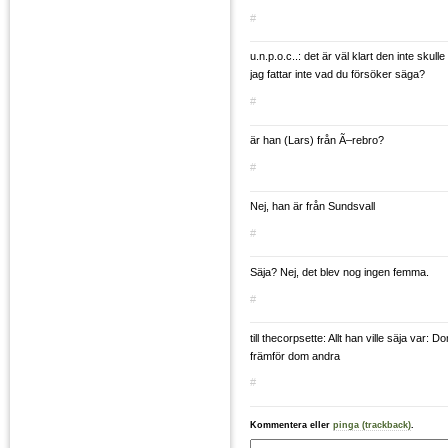
#
u.n.p.o.c..: det är väl klart den inte sku
jag fattar inte vad du försöker säga?
#
är han (Lars) från Ã–rebro?
#
Nej, han är från Sundsvall
#
Säja? Nej, det blev nog ingen femma.
#
till thecorpsette: Allt han ville säja var: Do
främför dom andra
#
Kommentera eller
pinga (trackback)
.