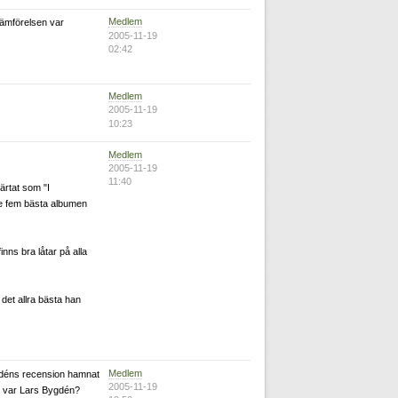
Medlem
 jämförelsen var
2005-11-19
02:42
Medlem
2005-11-19
10:23
Medlem
2005-11-19
11:40
järtat som "I
de fem bästa albumen
inns bra låtar på alla
det allra bästa han
Medlem
ygdéns recension hamnat
2005-11-19
e var Lars Bygdén?