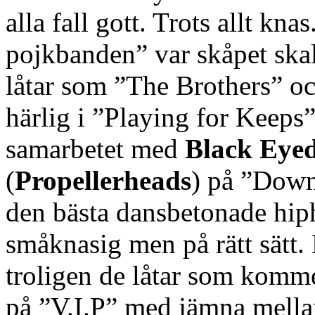
alla fall gott. Trots allt kna
pojkbanden” var skåpet skall
låtar som ”The Brothers” o
härlig i ”Playing for Keeps
samarbetet med
Black Eyed
(
Propellerheads
) på ”Down
den bästa dansbetonade hiph
småknasig men på rätt sätt. 
troligen de låtar som komme
på ”V.I.P” med jämna mell