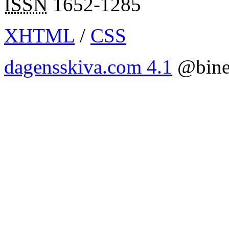
ISSN
1652-1285
XHTML
/
CSS
dagensskiva.com 4.1
@bine