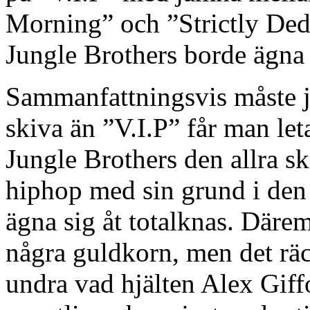
Morning” och ”Strictly Dedi
Jungle Brothers borde ägna m
Sammanfattningsvis måste ja
skiva än ”V.I.P” får man let
Jungle Brothers den allra s
hiphop med sin grund i den f
ägna sig åt totalknas. Däre
några guldkorn, men det räc
undra vad hjälten Alex Giff