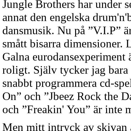
Jungle Brothers har under s
annat den engelska drum'n'b
dansmusik. Nu på ”V.I.P” är
smått bisarra dimensioner. 
Galna eurodansexperiment är
roligt. Själv tycker jag bara
snabbt programmera cd-spel
On” och ”Jbeez Rock the Da
och ”Freakin' You” är inte 
Men mitt intryck av skivan 