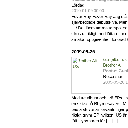
Lördag
2010-01-09 00:00
Fever Ray Fever Ray Jag slås
självbetitlade debutskiva. Men
…/ Det långsamma tempot och
strös ut rikligt med lättare to
smakar uppgivenhet, förlorad 
2009-09-26
US
(album, c
Brother Ali
Pontus Gus
Recension
2009-09-26 1
Med tre album och två EPs i ba
en skiva på Rhymesayers. Me
bästa skivor är förväntningar på
riktigt grym EP nyligen. US är 
fått. Lyssnaren får […][
...
]