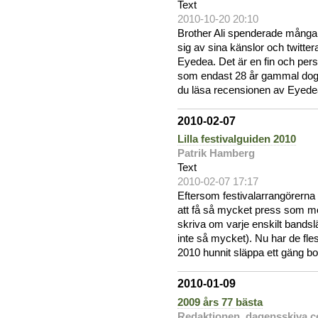
Text
2010-10-20 20:10
Brother Ali spenderade många 
sig av sina känslor och twitt
Eyedea. Det är en fin och per
som endast 28 år gammal dog
du läsa recensionen av Eyedea
2010-02-07
Lilla festivalguiden 2010
Patrik Hamberg
Text
2010-02-07 17:17
Eftersom festivalarrangörerna v
att få så mycket press som möjl
skriva om varje enskilt bands
inte så mycket). Nu har de fl
2010 hunnit släppa ett gäng bo
2010-01-09
2009 års 77 bästa
Redaktionen, dagensskiva.