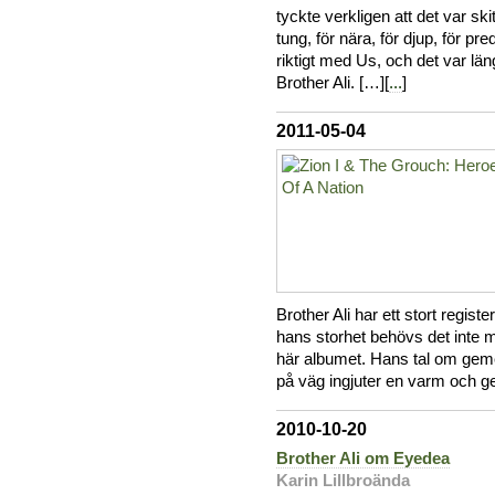
tyckte verkligen att det var sk
tung, för nära, för djup, för pr
riktigt med Us, och det var l
Brother Ali. […][
...
]
2011-05-04
Brother Ali har ett stort register
hans storhet behövs det inte m
här albumet. Hans tal om geme
på väg ingjuter en varm och g
2010-10-20
Brother Ali om Eyedea
Karin Lillbroända