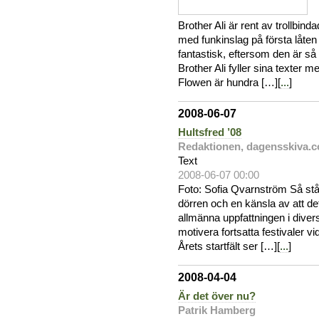
Brother Ali är rent av trollbind
med funkinslag på första låten
fantastisk, eftersom den är så
Brother Ali fyller sina texter 
Flowen är hundra […][
...
]
2008-06-07
Hultsfred ’08
Redaktionen, dagensskiva.
Text
2008-06-07 00:00
Foto: Sofia Qvarnström Så står
dörren och en känsla av att det 
allmänna uppfattningen i divers
motivera fortsatta festivaler v
Årets startfält ser […][
...
]
2008-04-04
Är det över nu?
Patrik Hamberg