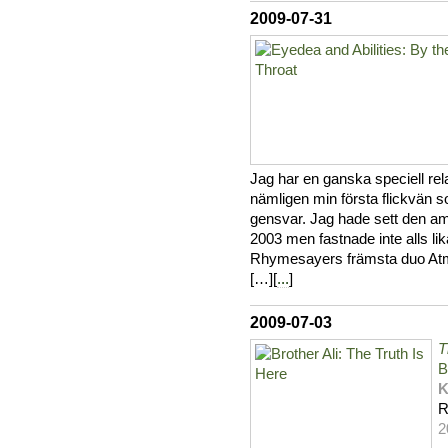
2009-07-31
Jag har en ganska speciell relat
nämligen min första flickvän 
gensvar. Jag hade sett den am
2003 men fastnade inte alls li
Rhymesayers främsta duo Atmo
[…][
...
]
2009-07-03
T
B
K
R
2