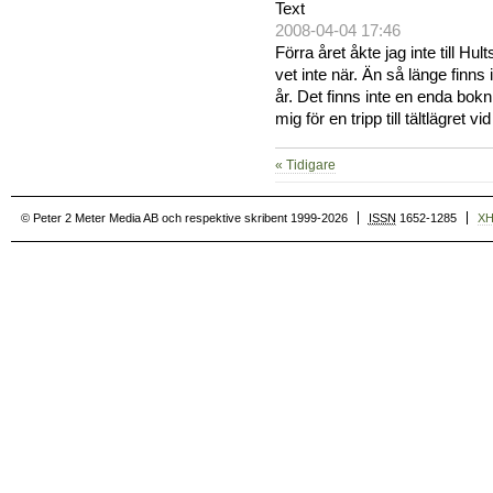
Text
2008-04-04 17:46
Förra året åkte jag inte till Hu
vet inte när. Än så länge finns 
år. Det finns inte en enda bokn
mig för en tripp till tältlägret 
« Tidigare
© Peter 2 Meter Media AB och respektive skribent 1999-2026
ISSN
1652-1285
X