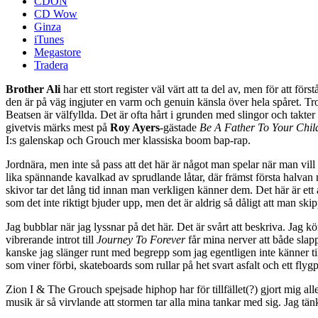
CDON
CD Wow
Ginza
iTunes
Megastore
Tradera
Brother Ali
har ett stort register väl värt att ta del av, men för att 
den är på väg ingjuter en varm och genuin känsla över hela spåret. Tro
Beatsen är välfyllda. Det är ofta hårt i grunden med slingor och takte
givetvis märks mest på
Roy Ayers
-gästade
Be A Father To Your Chil
I:s galenskap och Grouch mer klassiska boom bap-rap.
Jordnära, men inte så pass att det här är något man spelar när man vill n
lika spännande kavalkad av sprudlande låtar, där främst första halvan 
skivor tar det lång tid innan man verkligen känner dem. Det här är e
som det inte riktigt bjuder upp, men det är aldrig så dåligt att man skip
Jag bubblar när jag lyssnar på det här. Det är svårt att beskriva. Jag k
vibrerande introt till
Journey To Forever
får mina nerver att både slap
kanske jag slänger runt med begrepp som jag egentligen inte känner til
som viner förbi, skateboards som rullar på het svart asfalt och ett flygpla
Zion I & The Grouch spejsade hiphop har för tillfället(?) gjort mig 
musik är så virvlande att stormen tar alla mina tankar med sig. Jag tä