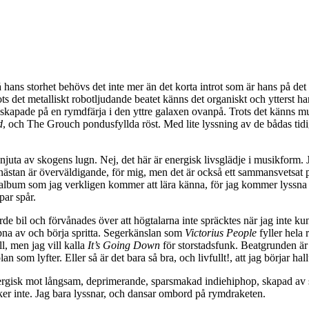
förstå hans storhet behövs det inte mer än det korta introt som är hans på
ts det metalliskt robotljudande beatet känns det organiskt och ytterst 
r skapade på en rymdfärja i den yttre galaxen ovanpå. Trots det känns m
d
, och The Grouch pondusfyllda röst. Med lite lyssning av de bådas tidi
juta av skogens lugn. Nej, det här är energisk livsglädje i musikform. Jag
nästan är överväldigande, för mig, men det är också ett sammansvetsat pr
tt album som jag verkligen kommer att lära känna, för jag kommer lyssna
par spår.
örde bil och förvånades över att högtalarna inte spräcktes när jag inte k
pna av och börja spritta. Segerkänslan som
Victorius People
fyller hela 
l, men jag vill kalla
It’s Going Down
för storstadsfunk. Beatgrunden är 
n som lyfter. Eller så är det bara så bra, och livfullt!, att jag börjar hal
allergisk mot långsam, deprimerande, sparsmakad indiehiphop, skapad av
nker inte. Jag bara lyssnar, och dansar ombord på rymdraketen.