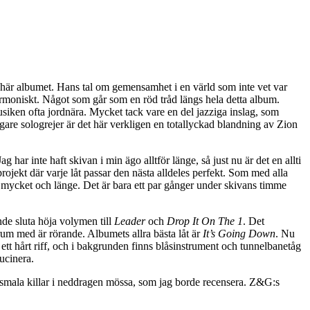
 det här albumet. Hans tal om gemensamhet i en värld som inte vet var
harmoniskt. Något som går som en röd tråd längs hela detta album.
usiken ofta jordnära. Mycket tack vare en del jazziga inslag, som
gare sologrejer är det här verkligen en totallyckad blandning av Zion
 har inte haft skivan i min ägo alltför länge, så just nu är det en allti
ojekt där varje låt passar den nästa alldeles perfekt. Som med alla
 mycket och länge. Det är bara ett par gånger under skivans timme
unde sluta höja volymen till
Leader
och
Drop It On The 1
. Det
rum med är rörande. Albumets allra bästa låt är
It’s Going Down
. Nu
ett hårt riff, och i bakgrunden finns blåsinstrument och tunnelbanetåg
lucinera.
 smala killar i neddragen mössa, som jag borde recensera. Z&G:s