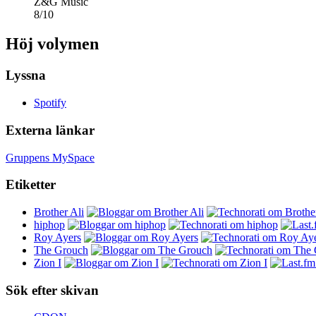
Z&G Music
8
/
10
Höj volymen
Lyssna
Spotify
Externa länkar
Gruppens MySpace
Etiketter
Brother Ali
hiphop
Roy Ayers
The Grouch
Zion I
Sök efter skivan