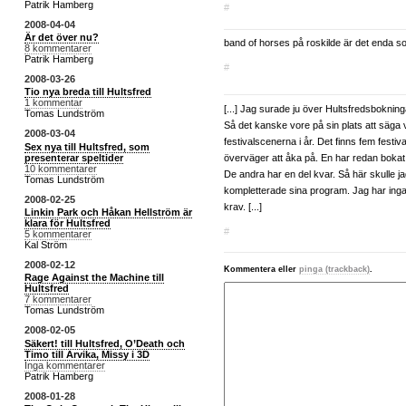
Patrik Hamberg
#
2008-04-04
Är det över nu?
band of horses på roskilde är det enda s
8 kommentarer
Patrik Hamberg
#
2008-03-26
Tio nya breda till Hultsfred
1 kommentar
[...] Jag surade ju över Hultsfredsbokning
Tomas Lundström
Så det kanske vore på sin plats att säga v
2008-03-04
festivalscenerna i år. Det finns fem festiva
Sex nya till Hultsfred, som
presenterar speltider
överväger att åka på. En har redan bokat 
10 kommentarer
De andra har en del kvar. Så här skulle jag
Tomas Lundström
kompletterade sina program. Jag har inga 
2008-02-25
krav. [...]
Linkin Park och Håkan Hellström är
klara för Hultsfred
#
5 kommentarer
Kal Ström
2008-02-12
Kommentera eller
pinga (trackback)
.
Rage Against the Machine till
Hultsfred
7 kommentarer
Tomas Lundström
2008-02-05
Säkert! till Hultsfred, O’Death och
Timo till Arvika, Missy i 3D
Inga kommentarer
Patrik Hamberg
2008-01-28