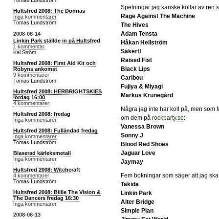
Tomas Lundström
Spelningar jag kanske kollar av ren s
Hultsfred 2008: The Donnas
Rage Against The Machine
Inga kommentarer
Tomas Lundström
The Hives
Adam Tensta
2008-06-14
Linkin Park ställde in på Hultsfred
Håkan Hellström
1 kommentar
Säkert!
Kal Ström
Raised Fist
Hultsfred 2008: First Aid Kit och
Black Lips
Robyns ankomst
9 kommentarer
Caribou
Tomas Lundström
Fujiya & Miyagi
Hultsfred 2008: HERBRIGHTSKIES
Markus Krunegård
lördag 16:00
4 kommentarer
Några jag inte har koll på, men som f
Hultsfred 2008: fredag
om dem på
rockparty.se
:
Inga kommentarer
Vanessa Brown
Hultsfred 2008: Fulländad fredag
Sonny J
Inga kommentarer
Tomas Lundström
Blood Red Shoes
Jaguar Love
Blaserad kärleksmetall
Inga kommentarer
Jaymay
Hultsfred 2008: Witchcraft
Fem bokningar som säger att jag ska 
4 kommentarer
Tomas Lundström
Takida
Hultsfred 2008: Billie The Vision &
Linkin Park
The Dancers fredag 16:30
Alter Bridge
Inga kommentarer
Simple Plan
2008-06-13