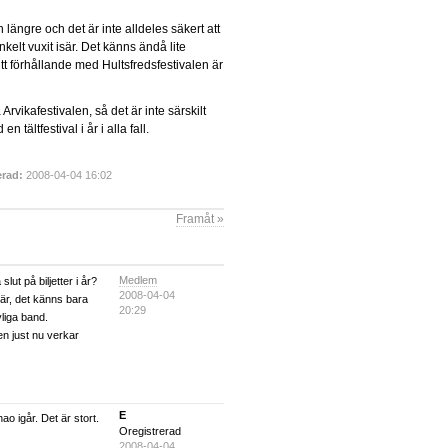
n längre och det är inte alldeles säkert att
nkelt vuxit isär. Det känns ändå lite
mitt förhållande med Hultsfredsfestivalen är
rvikafestivalen, så det är inte särskilt
tältfestival i år i alla fall.
rad:
2008-04-04 16:02
Framåt »
Medlem
lut på biljetter i år?
2008-04-04
är, det känns bara
20:29
vliga band.
men just nu verkar
E
 igår. Det är stort.
Oregistrerad
2008-04-04