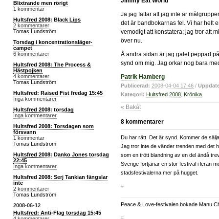
Jimmy Eat World
Blixtrande men rörigt
1 kommentar
Ja jag fattar att jag inte är målgruppe
Hultsfred 2008: Black Lips
det är bandbokarnas fel. Vi har helt e
2 kommentarer
Tomas Lundström
vemodigt att konstatera; jag tror att 
över nu.
Torsdag i koncentrationsläger-
campet
6 kommentarer
Å andra sidan är jag galet peppad på A
synd om mig. Jag orkar nog bara med en 
Hultsfred 2008: The Process &
Hästpojken
4 kommentarer
Patrik Hamberg
Tomas Lundström
Publicerad:
2008-04-04 17:46
/
Uppdate
Hultsfred: Raised Fist fredag 15:45
Kategori:
Hultsfred 2008
,
Krönika
Inga kommentarer
« Bakåt
Hultsfred 2008: torsdag
Inga kommentarer
8 kommentarer
Hultsfred 2008: Torsdagen som
försvann
Du har rätt. Det är synd. Kommer de sälja s
1 kommentar
Tomas Lundström
Jag tror inte de vänder trenden med det h
Hultsfred 2008: Danko Jones torsdag
som en trött blandning av en del ändå tre
22:45
Sverige förtjänar en stor festival i leran 
Inga kommentarer
stadsfestivalerna mer på hugget.
Hultsfred 2008: Serj Tankian fängslar
inte
#
2 kommentarer
Tomas Lundström
Peace & Love-festivalen bokade Manu Chao
2008-06-12
Hultsfred: Anti-Flag torsdag 15:45
#
4 kommentarer