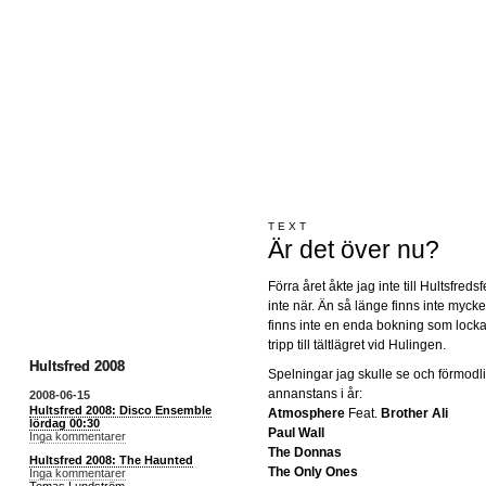
TEXT
Är det över nu?
Förra året åkte jag inte till Hultsfred
inte när. Än så länge finns inte mycket
finns inte en enda bokning som lockar 
tripp till tältlägret vid Hulingen.
Hultsfred 2008
Spelningar jag skulle se och förmodl
annanstans i år:
2008-06-15
Hultsfred 2008: Disco Ensemble
Atmosphere
Feat.
Brother Ali
lördag 00:30
Paul Wall
Inga kommentarer
The Donnas
Hultsfred 2008: The Haunted
The Only Ones
Inga kommentarer