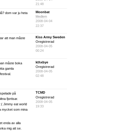
21:48
Moonbat
då? dom var ju heta
Medlem
2008-04-04
22:37
Kiss Army Sweden
ar att man måste
Oregistrerad
2008-04-05
00:24
kthxbye
 man måste boka
Oregistrerad
ötta gamla
2008-04-05
estival.
02:48
TCMD
spelade på
Oregistrerad
na fjortisar.
2008-04-05
:( Jimmy eat world
19:33
ika mycket som mina
et enda av alla
nka mig att se.