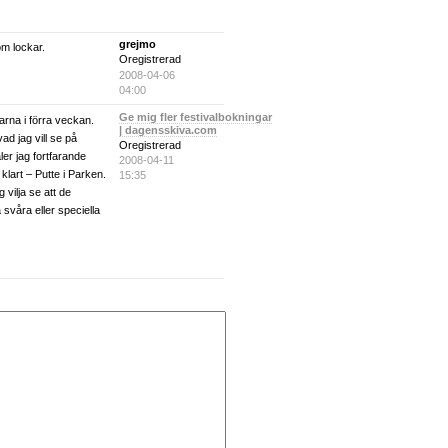
grejmo
om lockar.
Oregistrerad
2008-04-06
04:00
Ge mig fler festivalbokningar
arna i förra veckan.
| dagensskiva.com
ad jag vill se på
Oregistrerad
ler jag fortfarande
2008-04-11
klart – Putte i Parken.
15:35
 vilja se att de
svåra eller speciella