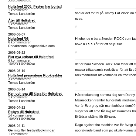
Hultsfred 2008: Festen har börjat!
1 kommentar
Vad är det för fel på Jimmy Eat World nu 
Tomas Lundström
nyss.
Åter till Hultsfred
1 kommentar
#
Tomas Lundström
2008-06-07
Hhoho, de e bara Sweden ROCK som fatt
Hultsfred ’08
6 kommentarer
boka K I S S i år för att selje slut!!
Redaktionen, dagensskiva.com
#
2008-05-22
Fler nya artister till Hultsfred
6 kommentarer
det är bara Sweden Rock som fattar att
Tomas Lundström
massa trötta gamla rockrävar för att få tr
2008-05-19
rockmänniskor att komma till en trött rockf
Hultsfred presenterar Rookieakter
3 kommentarer
Tomas Lundström
#
2008-05-14
Ken och sex till klara för Hultsfred
Hårdrocken dog samma dag som Danny 
1 kommentar
Mälarrocken framför hundratals mediasvult
Tomas Lundström
Var är Evergrey när man behöver dem?? 
2008-04-22
suger för att emo får mig att skämmas l
Robyn till Hultsfred
14 kommentarer
föräldrar skäms för 80-talet.
Tomas Lundström
Rage against the machine var för övrigt d
2008-04-11
Ge mig fler festivalbokningar
uppräknade band som jag skulle kunna tä
1 kommentar