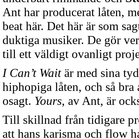
Ant har producerat låten, m
beat här. Det här är som sag
duktiga musiker. De gör ve
till ett väldigt ovanligt proj
I Can’t Wait
är med sina ty
hiphopiga låten, och så bra a
osagt.
Yours
, av Ant, är ock
Till skillnad från tidigare p
att hans karisma och flow ha