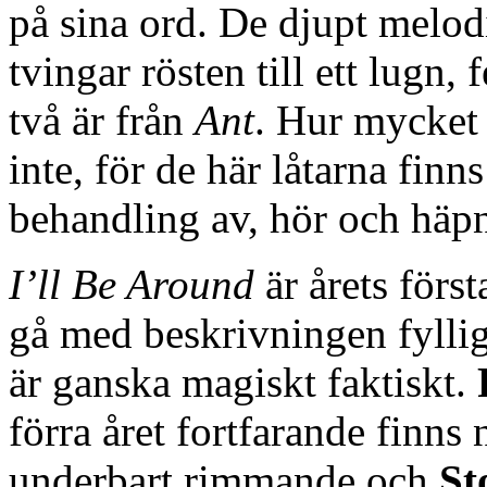
på sina ord. De djupt melo
tvingar rösten till ett lugn
två är från
Ant
. Hur mycket 
inte, för de här låtarna finn
behandling av, hör och häpn
I’ll Be Around
är årets först
gå med beskrivningen fyllig
är ganska magiskt faktiskt.
förra året fortfarande finns
underbart rimmande och
St