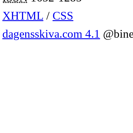
XHTML
/
CSS
dagensskiva.com 4.1
@bine