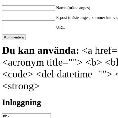
Namn (måste anges)
E-post (måste anges, kommer inte vis
URL
Du kan använda:
<a href="
<acronym title=""> <b> <bl
<code> <del datetime=""> 
<strong>
Inloggning