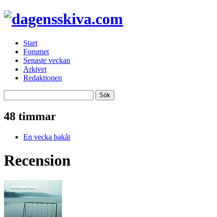
Start
Forumet
Senaste veckan
Arkivet
Redaktionen
48 timmar
En vecka bakåt
Recension