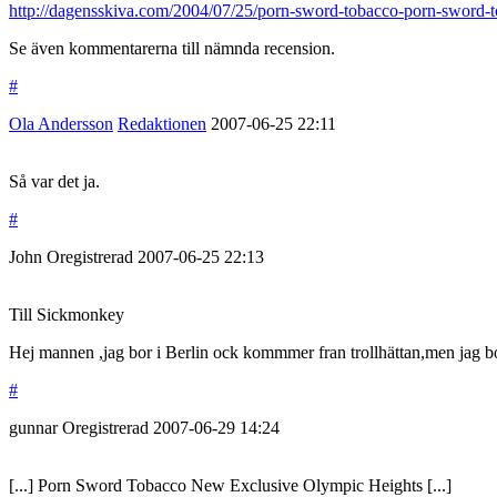
http://dagensskiva.com/2004/07/25/porn-sword-tobacco-porn-sword-t
Se även kommentarerna till nämnda recension.
#
Ola Andersson
Redaktionen
2007-06-25
22:11
Så var det ja.
#
John
Oregistrerad
2007-06-25
22:13
Till Sickmonkey
Hej mannen ,jag bor i Berlin ock kommmer fran trollhättan,men jag b
#
gunnar
Oregistrerad
2007-06-29
14:24
[...] Porn Sword Tobacco New Exclusive Olympic Heights [...]