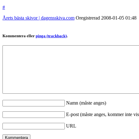
#
Årets bästa skivor | dagensskiva.com
Oregistrerad
2008-01-05
01:48
Kommentera eller
pinga (trackback)
.
Namn (måste anges)
E-post (måste anges, kommer inte vis
URL