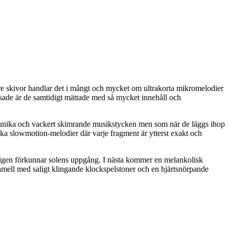
are skivor handlar det i mångt och mycket om ultrakorta mikromelodier
nsade är de samtidigt mättade med så mycket innehåll och
e unika och vackert skimrande musikstycken men som när de läggs ihop
a slowmotion-melodier där varje fragment är ytterst exakt och
 återigen förkunnar solens uppgång. I nästa kommer en melankolisk
amell med saligt klingande klockspelstoner och en hjärtsnörpande