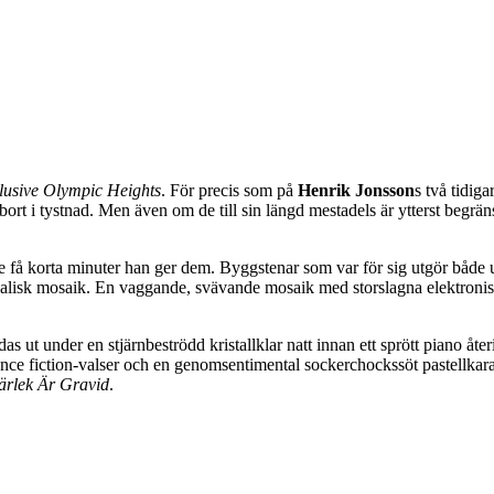
usive Olympic Heights
. För precis som på
Henrik Jonsson
s två tidig
ort i tystnad. Men även om de till sin längd mestadels är ytterst begrä
de få korta minuter han ger dem. Byggstenar som var för sig utgör båd
alisk mosaik. En vaggande, svävande mosaik med storslagna elektronisk
ndas ut under en stjärnbeströdd kristallklar natt innan ett sprött piano
ence fiction-valser och en genomsentimental sockerchockssöt pastellkar
rlek Är Gravid
.