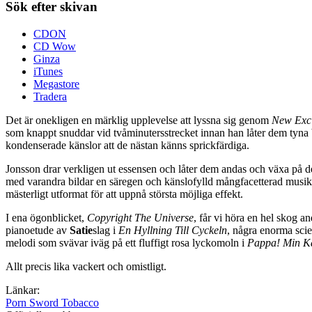
Sök efter skivan
CDON
CD Wow
Ginza
iTunes
Megastore
Tradera
Det är onekligen en märklig upplevelse att lyssna sig genom
New Excl
som knappt snuddar vid tvåminutersstrecket innan han låter dem tyna b
kondenserade känslor att de nästan känns sprickfärdiga.
Jonsson drar verkligen ut essensen och låter dem andas och växa på 
med varandra bildar en säregen och känslofylld mångfacetterad musik
mästerligt utformat för att uppnå största möjliga effekt.
I ena ögonblicket,
Copyright The Universe
, får vi höra en hel skog a
pianoetude av
Satie
slag i
En Hyllning Till Cyckeln
, några enorma sci
melodi som svävar iväg på ett fluffigt rosa lyckomoln i
Pappa! Min Kä
Allt precis lika vackert och omistligt.
Länkar:
Porn Sword Tobacco