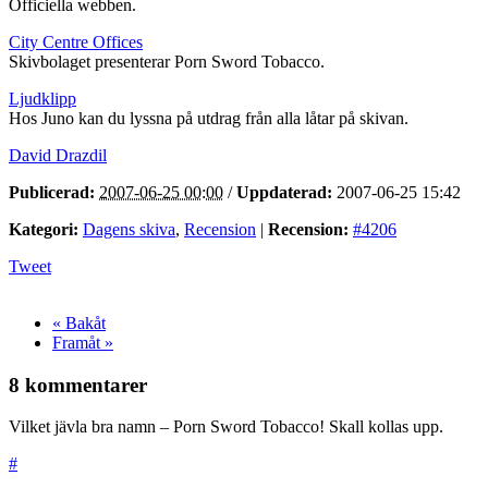
Officiella webben.
City Centre Offices
Skivbolaget presenterar Porn Sword Tobacco.
Ljudklipp
Hos Juno kan du lyssna på utdrag från alla låtar på skivan.
David Drazdil
Publicerad:
2007-06-25 00:00
/
Uppdaterad:
2007-06-25 15:42
Kategori:
Dagens skiva
,
Recension
|
Recension:
#4206
Tweet
« Bakåt
Framåt »
8 kommentarer
Vilket jävla bra namn – Porn Sword Tobacco! Skall kollas upp.
#