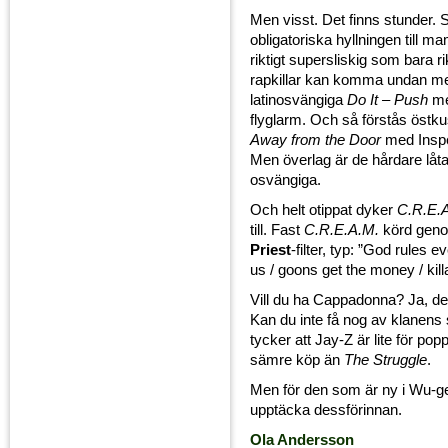
Men visst. Det finns stunder. 
obligatoriska hyllningen till 
riktigt supersliskig som bara ri
rapkillar kan komma undan m
latinosvängiga
Do It – Push
med
flyglarm. Och så förstås östk
Away from the Door
med Inspe
Men överlag är de hårdare låtarn
osvängiga.
Och helt otippat dyker
C.R.E.
till. Fast
C.R.E.A.M.
körd geno
Priest
-filter, typ: ”God rules 
us / goons get the money / killa ki
Vill du ha Cappadonna? Ja, det 
Kan du inte få nog av klanens
tycker att Jay-Z är lite för popp
sämre köp än
The Struggle
.
Men för den som är ny i Wu-ge
upptäcka dessförinnan.
Ola Andersson