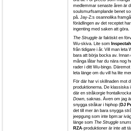
medlemmar senaste åren är de
soulsmurfsamplande benet som
på. Jay-Z:s osannolika framg
förädlingen av det receptet har
ingenting med saken att göra.
The Struggle
är faktiskt en fö
Wu-skiva. Lite som
Inspecta
från tidigare i år. Vill man leta 
bara att börja bocka av. Innan 
många låtar har du nära nog hu
rader i ditt Wu-bingo. Däremot 
leta länge om du vill ha lite mer 
För där har vi skillnaden mot 
produktionerna. De klassiska 
där en stråkorgie frontalkroc
Down
, saknas. Även om jag är
snygga stråkar i hiphop (
DJ P
det till mer än bara snygga strå
jeepgung som inte bpm:ar iväg 
länge som
The Struggle
snurra
RZA
-produktioner är inte att t