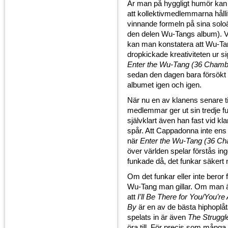
Är man på hyggligt humör kan
att kollektivmedlemmarna hållit
vinnande formeln på sina soloä
den delen Wu-Tangs album). Vi
kan man konstatera att Wu-Tan
dropkickade kreativiteten ur s
Enter the Wu-Tang (36 Chamb
sedan den dagen bara försökt
albumet igen och igen.
När nu en av klanens senare t
medlemmar ger ut sin tredje fu
självklart även han fast vid kl
spår. Att Cappadonna inte en
när
Enter the Wu-Tang (36 C
över världen spelar förstås ing
funkade då, det funkar säkert 
Om det funkar eller inte beror f
Wu-Tang man gillar. Om man 
att
I’ll Be There for You/You’re 
By
är en av de bästa hiphoplå
spelats in är även
The Struggl
öra till. För precis som mång