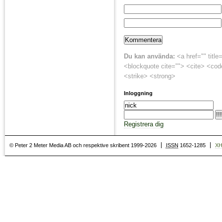
Du kan använda:
<a href="" title
<blockquote cite=""> <cite> <cod
<strike> <strong>
Inloggning
Registrera dig
© Peter 2 Meter Media AB och respektive skribent 1999-2026
ISSN
1652-1285
X