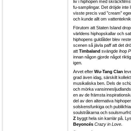
liv i hiphopen med skräckfilm
fu-samplingar. Det dröjde inte l
visste precis vad ”cream” egen
och kunde allt om vattenteknik
Förutom att Staten Island drop
världens hiphopskallar och satt
hiphopens guldålder blev rest
scenen så jävla paff att det drö
att
Timbaland
svängde ihop
P
innan någon gjorde något rikt
igen.
Arvet efter
Wu-Tang Clan
leve
grad även idag, särskilt kollekt
musikaliska ben. Dels de schi
och mörka vansinnesljudlands
en av de främsta inspirationskä
del av den alternativa hiphope
solskensfunkiga och publikfri
soulstråkarna och soulsmurf
Z
byggt hela sin karriär på. L
Beyoncés
Crazy in Love
.