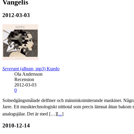
Vangelis
2012-03-03
Severant
(album, mp3)
Kuedo
Ola Andersson
Recension
2012-03-03
0
Solnedgångsmålade delfiner och människoimiterande maskiner. Några l
Jarre. Ett musiktechnologiskt nittiotal som precis lämnat åttan bak
analogsjälar. Det är med […][
...
]
2010-12-14