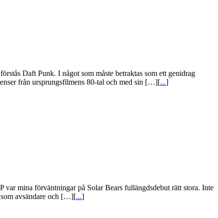
örstås Daft Punk. I något som måste betraktas som ett genidrag
luenser från ursprungsfilmens 80-tal och med sin […][
...
]
var mina förväntningar på Solar Bears fullängdsdebut rätt stora. Inte
io som avsändare och […][
...
]