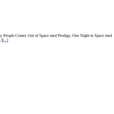
cky People Center, Out of Space med Prodigy, One Night in Space med
…][
...
]