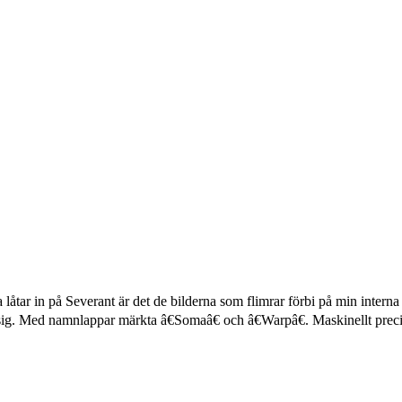
åtar in på Severant är det de bilderna som flimrar förbi på min intern
om sig. Med namnlappar märkta â€Somaâ€ och â€Warpâ€. Maskinellt p