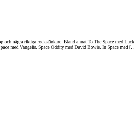
l pop och några riktiga rockstänkare. Bland annat To The Space med Lu
Space med Vangelis, Space Oddity med David Bowie, In Space med [