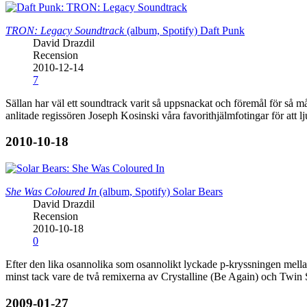
TRON: Legacy Soundtrack
(album, Spotify)
Daft Punk
David Drazdil
Recension
2010-12-14
7
Sällan har väl ett soundtrack varit så uppsnackat och föremål för s
anlitade regissören Joseph Kosinski våra favorithjälmfotingar för att 
2010-10-18
She Was Coloured In
(album, Spotify)
Solar Bears
David Drazdil
Recension
2010-10-18
0
Efter den lika osannolika som osannolikt lyckade p-kryssningen mella
minst tack vare de två remixerna av Crystalline (Be Again) och Twin S
2009-01-27