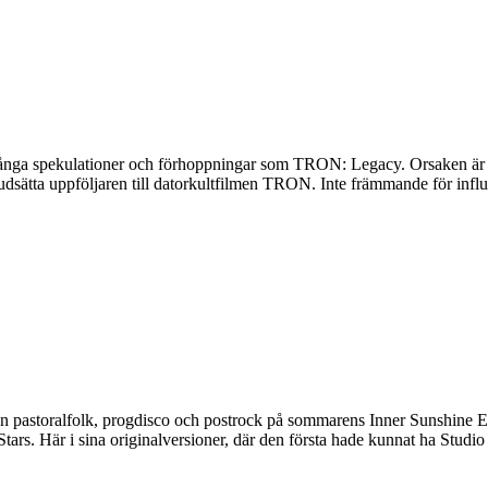
å många spekulationer och förhoppningar som TRON: Legacy. Orsaken är f
ljudsätta uppföljaren till datorkultfilmen TRON. Inte främmande för inf
n pastoralfolk, progdisco och postrock på sommarens Inner Sunshine EP 
tars. Här i sina originalversioner, där den första hade kunnat ha Stud