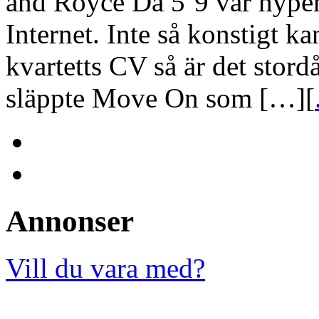
and Royce Da 5’9 var hypen
Internet. Inte så konstigt k
kvartetts CV så är det stordå
släppte Move On som […][
Annonser
Vill du vara med?