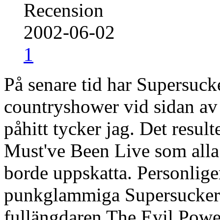
Recension
2002-06-02
1
På senare tid har Supersuck
countryshower vid sidan av 
påhitt tycker jag. Det resul
Must've Been Live som alla
borde uppskatta. Personlig
punkglammiga Supersuckers.
fullängdaren The Evil Pow