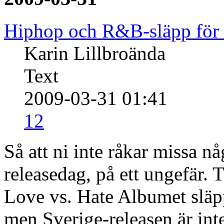
Hiphop och R&B-släpp för
Karin Lillbroända
Text
2009-03-31 01:41
12
Så att ni inte råkar missa nå
releasedag, på ett ungefär.
Love vs. Hate Albumet släp
men Sverige-releasen är int