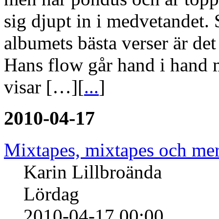
sig djupt in i medvetandet. 
albumets bästa verser är det
Hans flow går hand i hand 
visar […][
...
]
2010-04-17
Mixtapes, mixtapes och mer
Karin Lillbroända
Lördag
2010-04-17 00:00