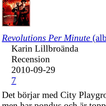
Revolutions Per Minute
(al
Karin Lillbroända
Recension
2010-09-29
7
Det börjar med City Playgro
men har pondus och är topp