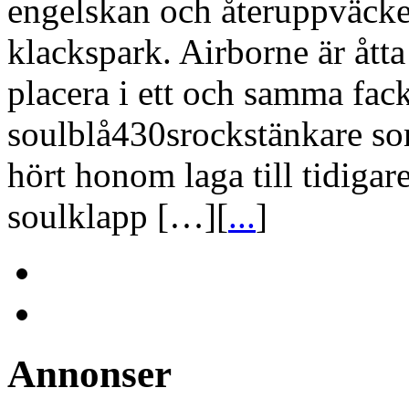
engelskan och återuppväcke
klackspark. Airborne är åtta 
placera i ett och samma fac
soulblå430srockstänkare so
hört honom laga till tidiga
soulklapp […][
...
]
Annonser