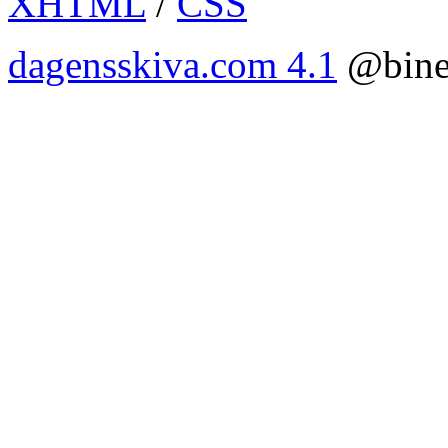
XHTML
/
CSS
dagensskiva.com 4.1
@bine