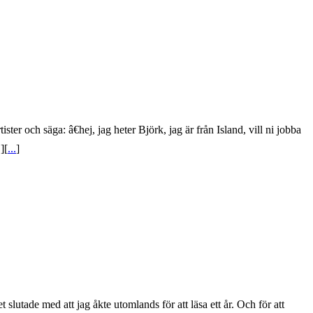
ster och säga: â€hej, jag heter Björk, jag är från Island, vill ni jobba
][
...
]
lutade med att jag åkte utomlands för att läsa ett år. Och för att