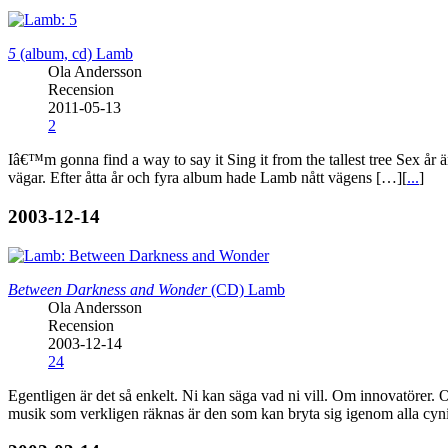
5
(album, cd)
Lamb
Ola Andersson
Recension
2011-05-13
2
Iâ€™m gonna find a way to say it Sing it from the tallest tree Sex år ä
vägar. Efter åtta år och fyra album hade Lamb nått vägens […][
...
]
2003-12-14
Between Darkness and Wonder
(CD)
Lamb
Ola Andersson
Recension
2003-12-14
24
Egentligen är det så enkelt. Ni kan säga vad ni vill. Om innovatörer. 
musik som verkligen räknas är den som kan bryta sig igenom alla cyn