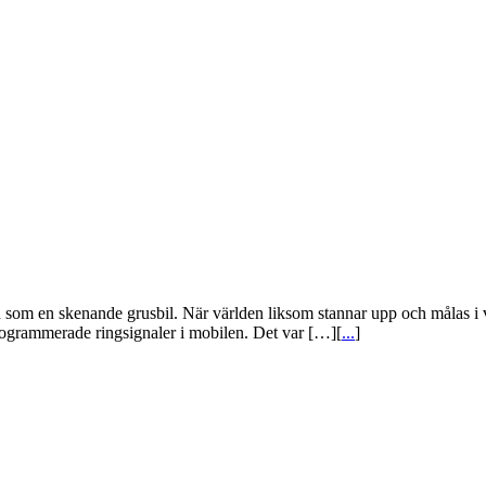
n som en skenande grusbil. När världen liksom stannar upp och målas i va
ogrammerade ringsignaler i mobilen. Det var […][
...
]