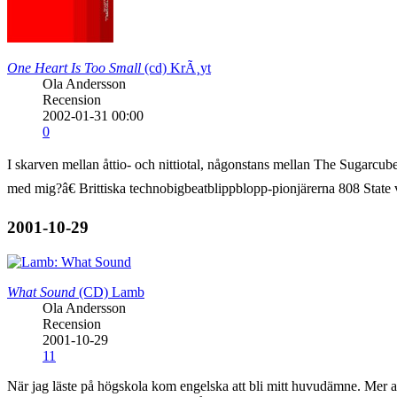
One Heart Is Too Small
(cd)
KrÃ¸yt
Ola Andersson
Recension
2002-01-31 00:00
0
I skarven mellan åttio- och nittiotal, någonstans mellan The Sugarcubes o
med mig?â€ Brittiska technobigbeatblippblopp-pionjärerna 808 State v
2001-10-29
What Sound
(CD)
Lamb
Ola Andersson
Recension
2001-10-29
11
När jag läste på högskola kom engelska att bli mitt huvudämne. Mer av 