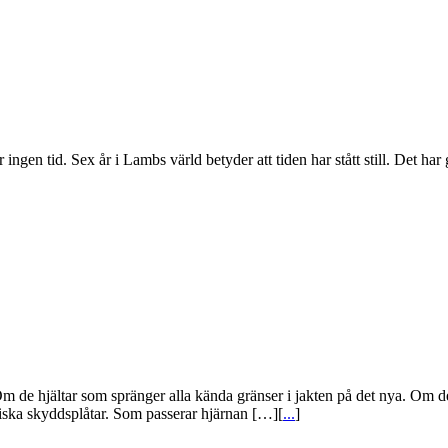
r ingen tid. Sex år i Lambs värld betyder att tiden har stått still. Det
Om de hjältar som spränger alla kända gränser i jakten på det nya. Om d
iska skyddsplåtar. Som passerar hjärnan […][
...
]