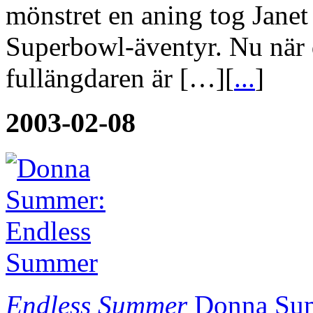
mönstret en aning tog Janet
Superbowl-äventyr. Nu när d
fullängdaren är […][
...
]
2003-02-08
Endless Summer
Donna Su