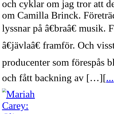
och cyklar om jag tror att 
om Camilla Brinck. Företrä
lyssnar på â€braâ€ musik. 
â€jävlaâ€ framför. Och viss
producenter som förespås bli
och fått backning av […][
...