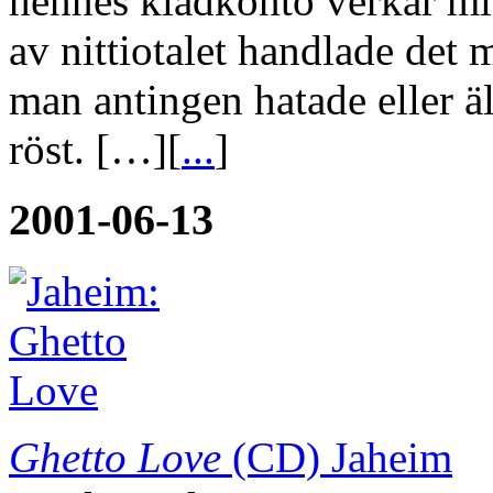
hennes klädkonto verkar min
av nittiotalet handlade det
man antingen hatade eller 
röst. […][
...
]
2001-06-13
Ghetto Love
(CD)
Jaheim