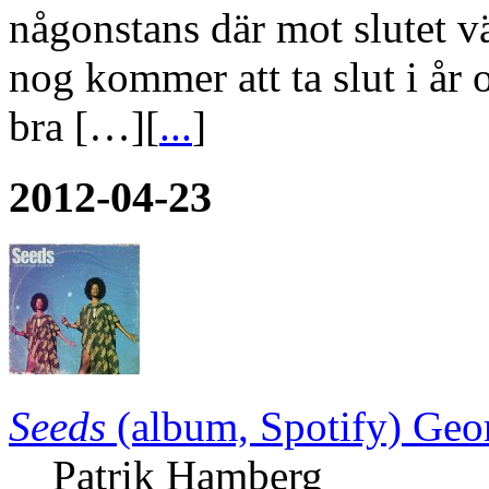
någonstans där mot slutet v
nog kommer att ta slut i år
bra […][
...
]
2012-04-23
Seeds
(album, Spotify)
Geo
Patrik Hamberg