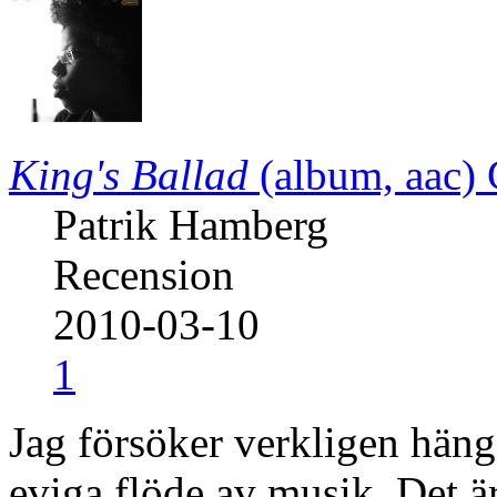
King's Ballad
(album, aac)
Patrik Hamberg
Recension
2010-03-10
1
Jag försöker verkligen hä
eviga flöde av musik. Det är