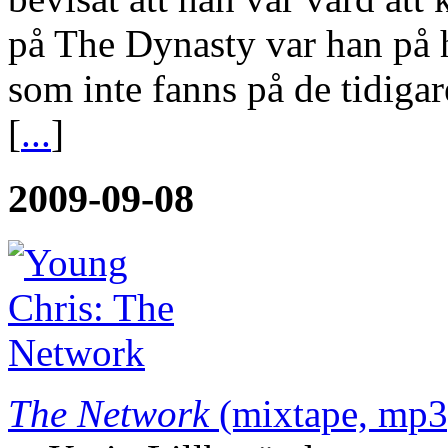
på The Dynasty var han på h
som inte fanns på de tidig
[
...
]
2009-09-08
The Network
(mixtape, mp3