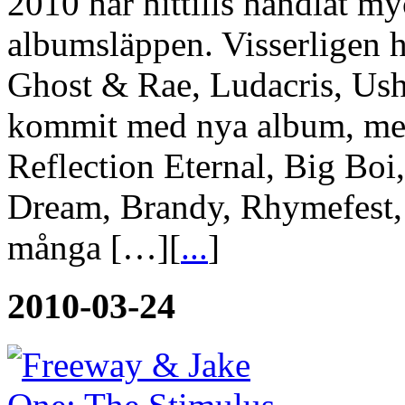
2010 har hittills handlat m
albumsläppen. Visserligen 
Ghost & Rae, Ludacris, Us
kommit med nya album, me
Reflection Eternal, Big Boi
Dream, Brandy, Rhymefest,
många […][
...
]
2010-03-24