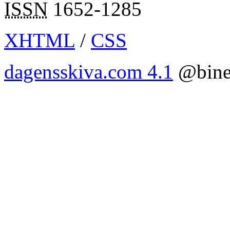
ISSN
1652-1285
XHTML
/
CSS
dagensskiva.com 4.1
@bine