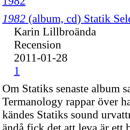
1982
(album, cd)
Statik Se
Karin Lillbroända
Recension
2011-01-28
1
Om Statiks senaste album sa j
Termanology rappar över ha
kändes Statiks sound urvatt
ändå fick det att leva är ett 