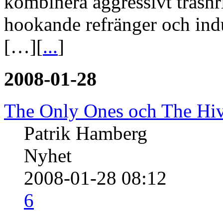
kombinera aggressivt trash
hookande refränger och ind
[…][
...
]
2008-01-28
The Only Ones och The Hive
Patrik Hamberg
Nyhet
2008-01-28 08:12
6