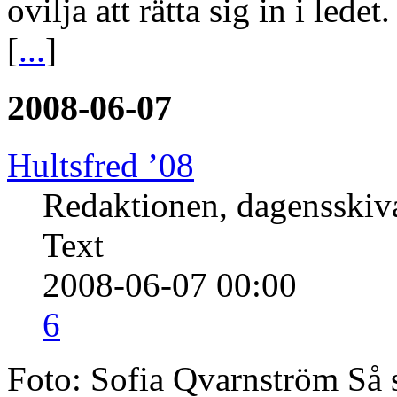
ovilja att rätta sig in i le
[
...
]
2008-06-07
Hultsfred ’08
Redaktionen, dagensski
Text
2008-06-07 00:00
6
Foto: Sofia Qvarnström Så s