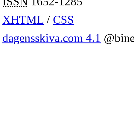
ISSN
1652-1285
XHTML
/
CSS
dagensskiva.com 4.1
@bine