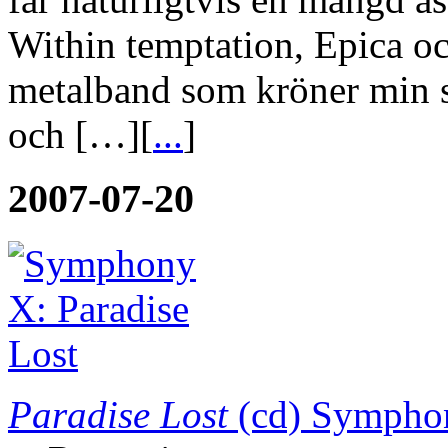
Within temptation, Epica o
metalband som kröner min s
och […][
...
]
2007-07-20
Paradise Lost
(cd)
Sympho