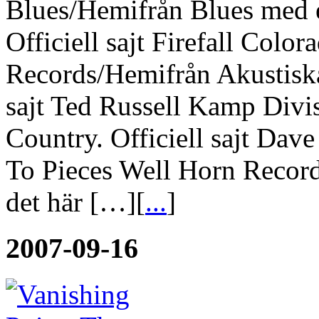
Blues/Hemifrån Blues med 
Officiell sajt Firefall Col
Records/Hemifrån Akustiska 
sajt Ted Russell Kamp Div
Country. Officiell sajt Dav
To Pieces Well Horn Recor
det här […][
...
]
2007-09-16