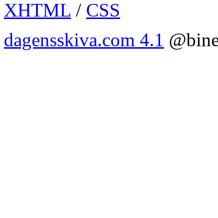
XHTML
/
CSS
dagensskiva.com 4.1
@bine