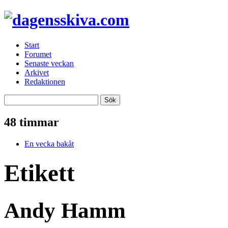
Start
Forumet
Senaste veckan
Arkivet
Redaktionen
48 timmar
En vecka bakåt
Etikett
Andy Hamm