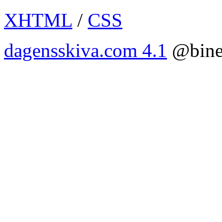
XHTML
/
CSS
dagensskiva.com 4.1
@bine