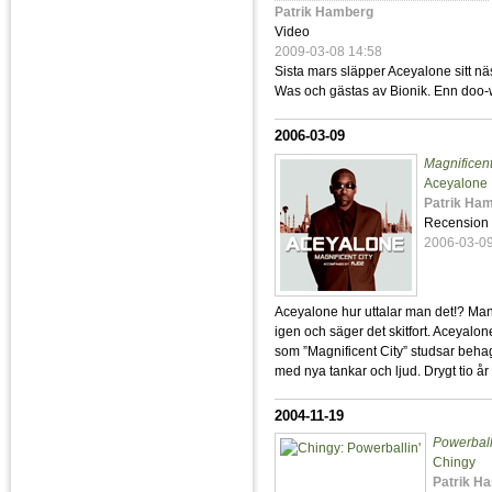
Patrik Hamberg
Video
2009-03-08 14:58
Sista mars släpper Aceyalone sitt nä
Was och gästas av Bionik. Enn doo-w
2006-03-09
Magnificent
Aceyalone
Patrik Ha
Recension
2006-03-0
Aceyalone hur uttalar man det!? Man d
igen och säger det skitfort. Aceyalon
som ”Magnificent City” studsar beh
med nya tankar och ljud. Drygt tio å
2004-11-19
Powerball
Chingy
Patrik H