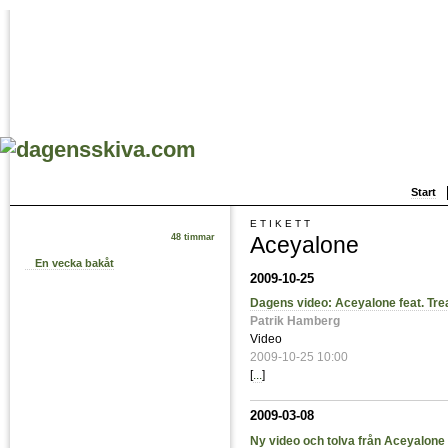
Start
ETIKETT
Aceyalone
48 timmar
En vecka bakåt
2009-10-25
Dagens video: Aceyalone feat. Tr
Patrik Hamberg
Video
2009-10-25 10:00
[
...
]
2009-03-08
Ny video och tolva från Aceyalone