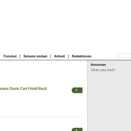
Forumet
Senaste veckan
Arkivet
Redaktionen
Annonser
Vill du vara med?
easure Davis
Can’t Hold Back
2
0