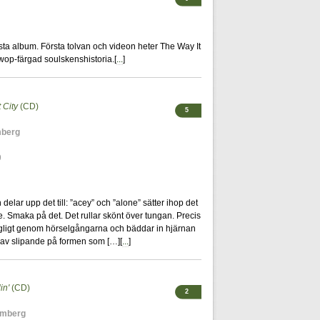
sta album. Första tolvan och videon heter The Way It
op-färgad soulskenshistoria.[
...
]
 City
(CD)
5
mberg
9
elar upp det till: ”acey” och ”alone” sätter ihop det
e. Smaka på det. Det rullar skönt över tungan. Precis
agligt genom hörselgångarna och bäddar in hjärnan
r av slipande på formen som […][
...
]
in'
(CD)
2
amberg