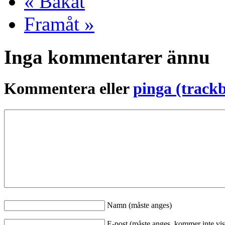
« Bakåt
Framåt »
Inga kommentarer ännu
Kommentera eller
pinga (track
Namn (måste anges)
E-post (måste anges, kommer inte vis