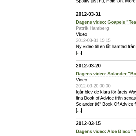
Spotify just nu, Hold On. More
2012-03-31
Dagens video: Goapele ”Tea
Patrik Hamberg
Video
2012-03-31 19:15
Ny video till en låt hämtad fr
[
...
]
2012-03-20
Dagens video: Solander ”Bo
Video
2012-03-20 00:00
Igår blev de klara för årets Way
fina Book of Advice från sena
Solander â€“ Book Of Advice 
[
...
]
2012-03-15
Dagens video: Aloe Blacc ”