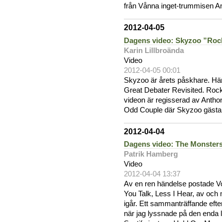
från Vånna inget-trummisen An
2012-04-05
Dagens video: Skyzoo ”Roc
Karin Lillbroända
Video
2012-04-05 00:01
Skyzoo är årets påskhare. Här
Great Debater Revisited. Rock
videon är regisserad av Anthon
Odd Couple där Skyzoo gästar,
2012-04-04
Dagens video: The Monsters
Patrik Hamberg
Video
2012-04-04 13:37
Av en ren händelse postade V
You Talk, Less I Hear, av oc
igår. Ett sammanträffande eft
när jag lyssnade på den enda