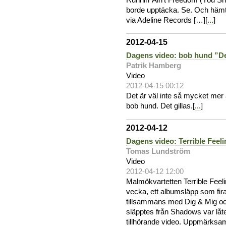
Runnin’ Ain’t Freedom (You Sho
borde upptäcka. Se. Och häm
via Adeline Records […][
...
]
2012-04-15
Dagens video: bob hund ”De
Patrik Hamberg
Video
2012-04-15 00:12
Det är väl inte så mycket mer 
bob hund. Det gillas.[
...
]
2012-04-12
Dagens video: Terrible Feeli
Tomas Lundström
Video
2012-04-12 12:00
Malmökvartetten Terrible Fee
vecka, ett albumsläpp som fi
tillsammans med Dig & Mig oc
släpptes från Shadows var låt
tillhörande video. Uppmärksamm