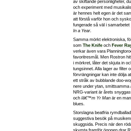
av skiftande personligheter, du
och experiment med musikalis
är hennes helt egen är det samt
att förstå varför hon och sys
fungerade så väl i samarbete
In a Year
.
Samma mörkt elektroniska, fö
som
The Knife
och
Fever Ra
verkar även vara Planningtor
favoritresmål. Men Rostron hit
i mörkret, låter det skjuta in oc
tungsinnet. Alla lager av filter 
förvrängningar kan inte dölja a
ett stråk av bubblande doo-wo
nere under ytan, smittsamma
NRG-variant är årets snygga
och
Iâ€™m Yr Man
är en man
blues.
Storslagna beatfria rymdballade
suggestiva besök på musiken
skuggsida. Precis när den röda
skymta framför ögonen drar R