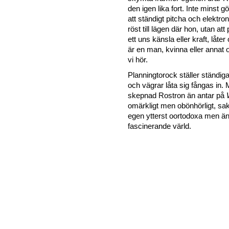
den igen lika fort. Inte minst 
att ständigt pitcha och elektro
röst till lägen där hon, utan att
ett uns känsla eller kraft, låte
är en man, kvinna eller annat 
vi hör.
Planningtorock ställer ständig
och vägrar låta sig fångas in.
skepnad Rostron än antar på
omärkligt men obönhörligt, sakt
egen ytterst oortodoxa men ä
fascinerande värld.