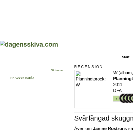
Start
RECENSION
48 timmar
W
(album,
Planning
En vecka bakåt
2011
DFA
7
Svårfångad skugg
Även om
Janine Rostron
s sä