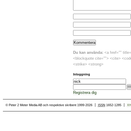
Du kan använda:
<a href="" title
<blockquote cite=""> <cite> <cod
<strike> <strong>
Inloggning
Registrera dig
© Peter 2 Meter Media AB och respektive skribent 1999-2026
ISSN
1652-1285
X