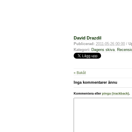
David Drazdil
Publicerad:
2011-05-26 00:00
/
U
Kategori:
Dagens skiva
,
Recensi
« Bakåt
Inga kommentarer ännu
Kommentera eller
pinga (trackback)
.