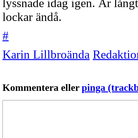
lyssnade idag igen. Är långt
lockar ändå.
#
Karin Lillbroända
Redaktio
Kommentera eller
pinga (track