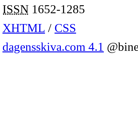
ISSN
1652-1285
XHTML
/
CSS
dagensskiva.com 4.1
@bine