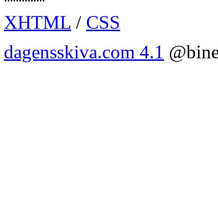
XHTML
/
CSS
dagensskiva.com 4.1
@bine