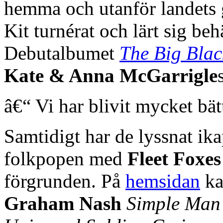
hemma och utanför landets g
Kit turnérat och lärt sig be
Debutalbumet
The Big Blac
Kate & Anna McGarrigle
â€“ Vi har blivit mycket bät
Samtidigt har de lyssnat ik
folkpopen med
Fleet Foxes
förgrunden. På
hemsidan
ka
Graham Nash
Simple Man