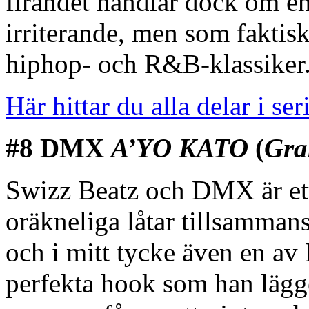
firandet handlar dock om e
irriterande, men som faktis
hiphop- och R&B-klassiker.
Här hittar du alla delar i ser
#8 DMX
A’YO KATO
(
Gra
Swizz Beatz och DMX är ett
oräkneliga låtar tillsamman
och i mitt tycke även en av
perfekta hook som han lägger