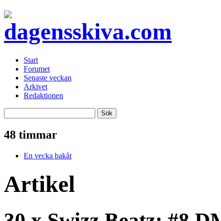
Start
Forumet
Senaste veckan
Arkivet
Redaktionen
48 timmar
En vecka bakåt
Artikel
30 x Swizz Beatz: #8 