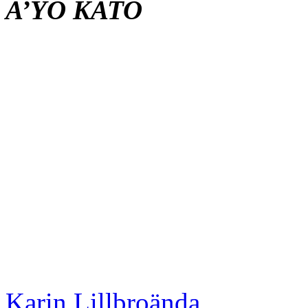
A’YO KATO
Karin Lillbroända