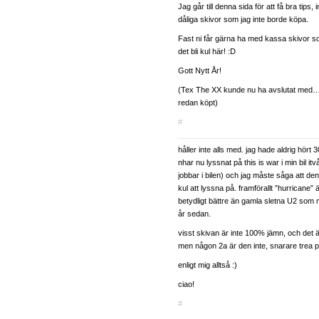
Jag går till denna sida för att få bra tips, i
dåliga skivor som jag inte borde köpa.
Fast ni får gärna ha med kassa skivor som
det bli kul här! :D
Gott Nytt År!
(Tex The XX kunde nu ha avslutat med….f
redan köpt)
#
håller inte alls med. jag hade aldrig hört
nhar nu lyssnat på this is war i min bil it
jobbar i bilen) och jag måste såga att de
kul att lyssna på. framförallt ”hurricane” ä
betydligt bättre än gamla sletna U2 som m
år sedan.
visst skivan är inte 100% jämn, och det är
men någon 2a är den inte, snarare trea p
enligt mig alltså :)
ciao!
#