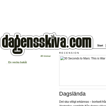
Start
RECENSION
48 timmar
En vecka bakåt
Dagslända
Det ska villigt erkännas – bortsett fr
Yesterday
, semihits från denna ski