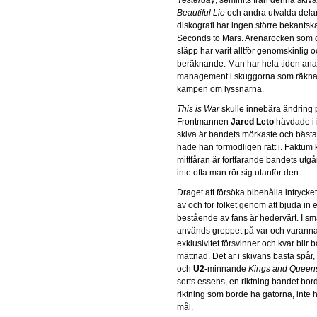
Beautiful Lie
och andra utvalda dela
diskografi har ingen större bekantsk
Seconds to Mars. Arenarocken som 
släpp har varit alltför genomskinlig o
beräknande. Man har hela tiden ana
management i skuggorna som räknat 
kampen om lyssnarna.
This is War
skulle innebära ändring p
Frontmannen
Jared Leto
hävdade i i
skiva är bandets mörkaste och bästa s
hade han förmodligen rätt i. Faktum 
mittfåran är fortfarande bandets utg
inte ofta man rör sig utanför den.
Draget att försöka bibehålla intrycket
av och för folket genom att bjuda i
bestående av fans är hedervärt. I sm
används greppet på var och varanna
exklusivitet försvinner och kvar blir 
mättnad. Det är i skivans bästa spår,
och
U2
-minnande
Kings and Queen
sorts essens, en riktning bandet bord
riktning som borde ha gatorna, inte
mål.