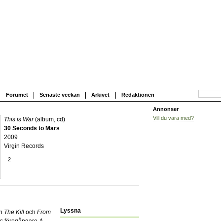
Forumet
Senaste veckan
Arkivet
Redaktionen
Annonser
Vill du vara med?
This is War
(album, cd)
30 Seconds to Mars
2009
Virgin Records
2
Lyssna
ån
The Kill
och
From
vas föregångare
A