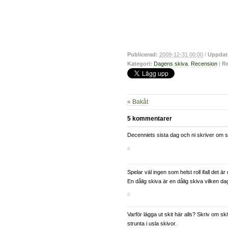
Publicerad:
2009-12-31 00:00
/
Uppdat
Kategori:
Dagens skiva
,
Recension
|
Re
« Bakåt
5 kommentarer
Decenniets sista dag och ni skriver om s
#
Spelar väl ingen som helst roll ifall det ä
En dålig skiva är en dålig skiva vilken da
#
Varför lägga ut skit här alls? Skriv om ski
strunta i usla skivor.