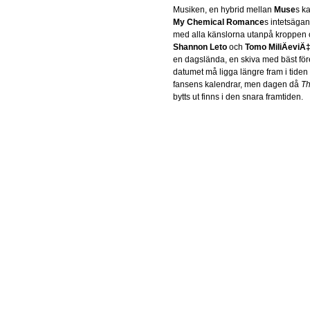
Musiken, en hybrid mellan
Muse
s k
My Chemical Romance
s intetsägan
med alla känslorna utanpå kroppen 
Shannon Leto
och
Tomo MiliÄeviÄ
en dagslända, en skiva med bäst fö
datumet må ligga längre fram i tiden
fansens kalendrar, men dagen då
Th
bytts ut finns i den snara framtiden.