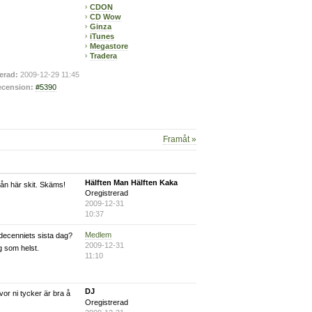
CDON
CD Wow
Ginza
iTunes
Megastore
Tradera
erad:
2009-12-29 11:45
cension:
#5390
Framåt »
Hälften Man Hälften Kaka
ån här skit. Skäms!
Oregistrerad
2009-12-31
10:37
Medlem
r decenniets sista dag?
2009-12-31
g som helst.
11:10
DJ
vor ni tycker är bra å
Oregistrerad