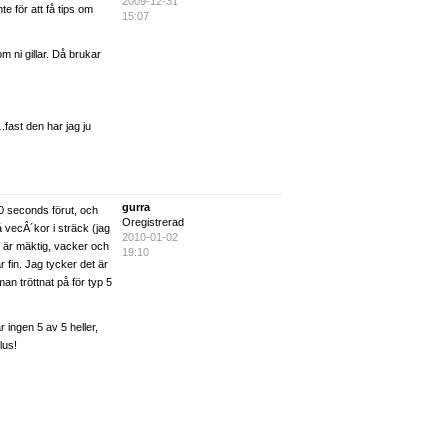
2009-12-31
nte för att få tips om
15:07
 ni gillar. Då brukar
ast den har jag ju
gurra
 30 seconds förut, och
Oregistrerad
vå vecÂ´kor i sträck (jag
2010-01-02
n är mäktig, vacker och
19:10
r fin. Jag tycker det är
an tröttnat på för typ 5
 ingen 5 av 5 heller,
lus!