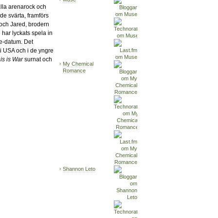
alla arenarock och
de svärta, framförs
och Jared, brodern
‡
har lyckats spela in
re-datum. Det
 i USA och i de yngre
is is War
surnat och
My Chemical
Romance
Shannon Leto