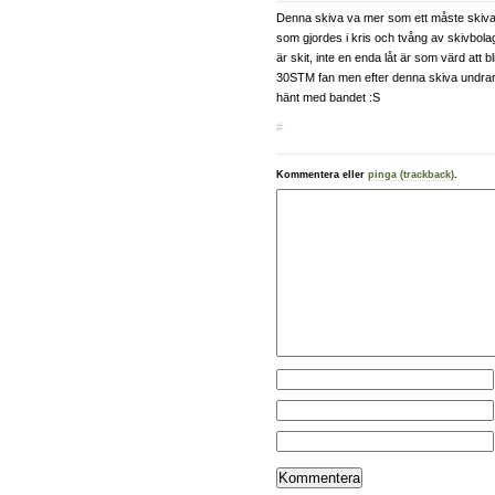
Denna skiva va mer som ett måste skiva
som gjordes i kris och tvång av skivbolag
är skit, inte en enda låt är som värd att b
30STM fan men efter denna skiva undra
hänt med bandet :S
#
Kommentera eller
pinga (trackback)
.