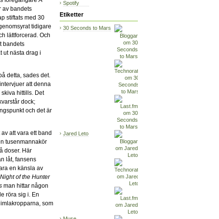
Spotify
r av bandets
Etiketter
ap stiftats med 30
genomsyrat tidigare
30 Seconds to Mars
ch lättforcerad. Och
t bandets
ut nästa drag i
å detta, sades det.
ntervjuer att denna
kiva hittills. Det
kvarstår dock;
ångspunkt och det är
 av att vara ett band
Jared Leto
n en tusenmannakör
å doser. Här
n låt, fansens
bara en känsla av
Night of the Hunter
s
man hittar någon
e röra sig i. En
 himlakropparna, som
Muse