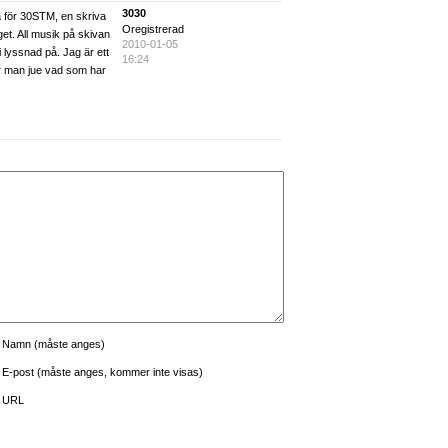
3030
 för 30STM, en skriva
Oregistrerad
et. All musik på skivan
2010-01-05
li lyssnad på. Jag är ett
16:24
r man jue vad som har
Namn (måste anges)
E-post (måste anges, kommer inte visas)
URL