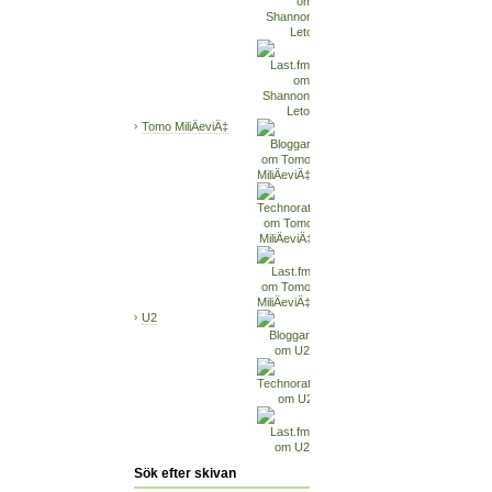
Tomo MiliÄeviÄ‡
U2
Sök efter skivan