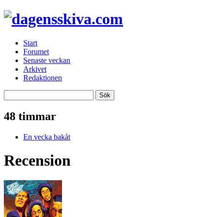
Start
Forumet
Senaste veckan
Arkivet
Redaktionen
48 timmar
En vecka bakåt
Recension