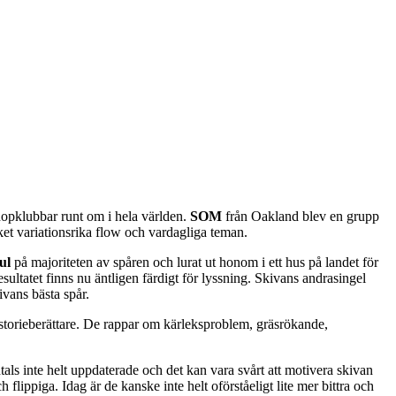
hopklubbar runt om i hela världen.
SOM
från Oakland blev en grupp
et variationsrika flow och vardagliga teman.
ul
på majoriteten av spåren och lurat ut honom i ett hus på landet för
sultatet finns nu äntligen färdigt för lyssning. Skivans andrasingel
ivans bästa spår.
rieberättare. De rappar om kärleksproblem, gräsrökande,
als inte helt uppdaterade och det kan vara svårt att motivera skivan
lippiga. Idag är de kanske inte helt oförståeligt lite mer bittra och