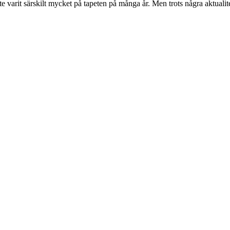
e varit särskilt mycket på tapeten på många år. Men trots några aktuali
.