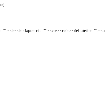
as)
tle=""> <b> <blockquote cite=""> <cite> <code> <del datetime=""> <e