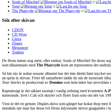
Souls of Mischief
Tajai
The Pharcyde
Sök efter skivan
CDON
CD Wow
Ginza
iTunes
Megastore
Tradera
De flesta minns nog mest, eller endast, Souls of Mischief för deras su
som tillsammans med
The Pharcyde
kom att representera det underjo
Så här nio år sedan senaste albumet har det inte direkt hänt mycket so
att spela in skivan. Fröet till samarbetet sådde de när de turnerade t
Tour Stories
är producerad av
Domino
som hela tiden har utvecklats s
Rapmässigt är det såklart snortajt i vanlig ordning med kvartetten
A-P
turnerande, livet i Cali och skryter och flyter fram som om det var 199
Visst är det en genuin 18spårs-skiva som gänget har kokat ihop men fr
stundtals när man har deras två första inlyssnade skivor gnagandes i ba