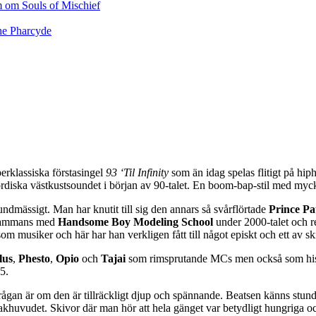
perklassiska förstasingel
93 ‘Til Infinity
som än idag spelas flitigt på hip
rdiska västkustsoundet i början av 90-talet. En boom-bap-stil med myck
undmässigt. Man har knutit till sig den annars så svårflörtade
Prince Pa
illsammans med
Handsome Boy Modeling School
under 2000-talet och re
om musiker och här har han verkligen fått till något episkt och ett av sk
lus
,
Phesto
,
Opio
och
Tajai
som rimsprutande MCs men också som histo
5.
ågan är om den är tillräckligt djup och spännande. Beatsen känns stundt
khuvudet. Skivor där man hör att hela gänget var betydligt hungriga och f