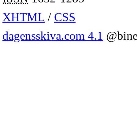
XHTML
/
CSS
dagensskiva.com 4.1
@bine