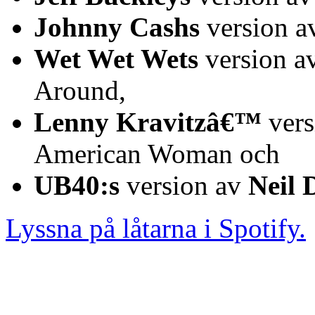
Johnny Cashs
version 
Wet Wet Wets
version a
Around,
Lenny Kravitzâ€™
vers
American Woman och
UB40:s
version av
Neil 
Lyssna på låtarna i Spotify.