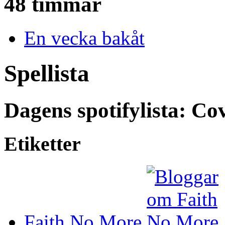
48 timmar
En vecka bakåt
Spellista
Dagens spotifylista: Cov
Etiketter
Faith No More