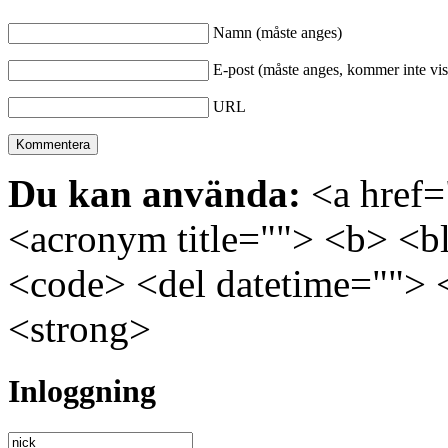
Namn (måste anges)
E-post (måste anges, kommer inte vis
URL
Du kan använda:
<a href="
<acronym title=""> <b> <bl
<code> <del datetime=""> 
<strong>
Inloggning