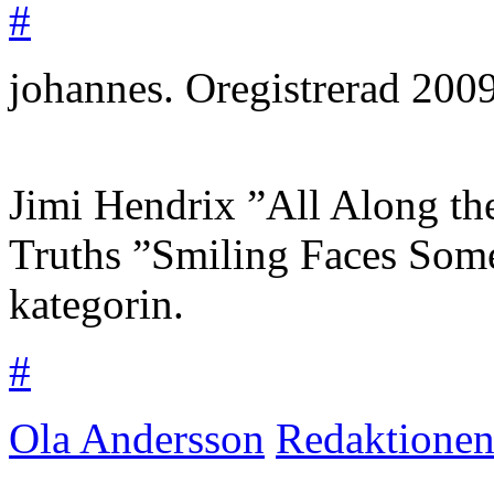
#
johannes.
Oregistrerad
2009
Jimi Hendrix ”All Along t
Truths ”Smiling Faces Someti
kategorin.
#
Ola Andersson
Redaktione