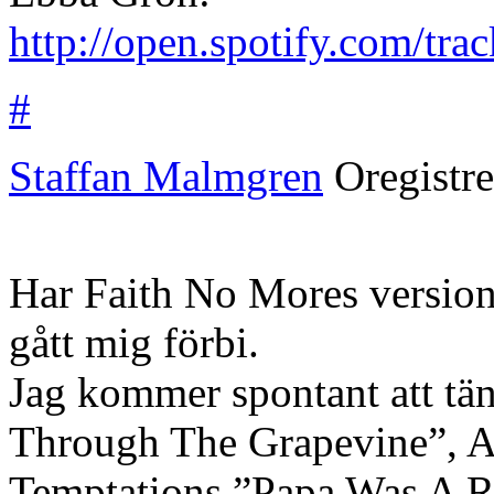
http://open.spotify.com
#
Staffan Malmgren
Oregistr
Har Faith No Mores version 
gått mig förbi.
Jag kommer spontant att tä
Through The Grapevine”, Ar
Temptations ”Papa Was A R