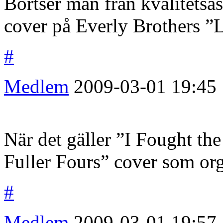
Bortser man från kvalitetsa
cover på Everly Brothers ”L
#
Medlem
2009-03-01
19:45
När det gäller ”I Fought th
Fuller Fours” cover som org
#
Medlem
2009-03-01
19:57