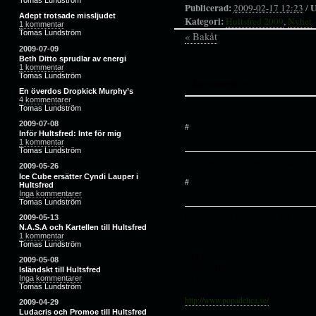
Tomas Lundström
Publicerad:
U
2009-02-17 12:23
/
Adept trotsade missljudet
Kategori:
Hultsfred 2009
,
Nyhet
1 kommentar
Tomas Lundström
« Bakåt
2009-07-09
Beth Ditto sprudlar av energi
1 kommentar
Tomas Lundström
3 kommentarer
En överdos Dropkick Murphy’s
4 kommentarer
Poppigt och bra.
Tomas Lundström
2009-07-08
#
Inför Hultsfred: Inte för mig
1 kommentar
Tomas Lundström
Helt kass festival numera! Tur att det fin
2009-05-26
Ice Cube ersätter Cyndi Lauper i
#
Hultsfred
Inga kommentarer
Tomas Lundström
Popadelica har också släppt nya boknin
2009-05-13
N.A.S.A och Kartellen till Hultsfred
* John ME
1 kommentar
* Spleen United
Tomas Lundström
* Le Galaxie
2009-05-08
* Adiam Dymott
Isländskt till Hultsfred
Inga kommentarer
* Movits
Tomas Lundström
http://www.popadelica.se/
2009-04-29
Ludacris och Promoe till Hultsfred