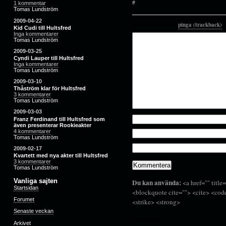
#
1 kommentar
Tomas Lundström
2009-04-22
Kommentera eller
pinga (trackback)
.
Kid Cudi till Hultsfred
Inga kommentarer
Tomas Lundström
2009-03-25
Cyndi Lauper till Hultsfred
Inga kommentarer
Tomas Lundström
2009-03-10
Thåström klar för Hultsfred
3 kommentarer
Tomas Lundström
2009-03-03
Franz Ferdinand till Hultsfred som
även presenterar Rookieakter
4 kommentarer
Tomas Lundström
2009-02-17
Kvartett med nya akter till Hultsfred
3 kommentarer
Tomas Lundström
Vanliga sajten
Du kan använda:
<a href="" title
Startsidan
<blockquote cite=""> <cite> <cod
Forumet
<strike> <strong>
Senaste veckan
Inloggning
Arkivet