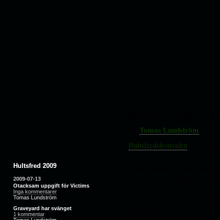
NYHET
Kvartett med nya a
Av
Tomas Lundström
Hultsfredsfestivalen
presenterad
till årets festival.
Hultsfred 2009
Peter, Bjorn & John
,
Hello S
Great
kommer alla till de små
2009-07-13
Otacksam uppgift för Victims
Hultsfredsfestivalen har i år fl
Inga kommentarer
Tomas Lundström
juli och sedan tidigare är blan
Graveyard har svänget
Murphy’s
klara.
1 kommentar