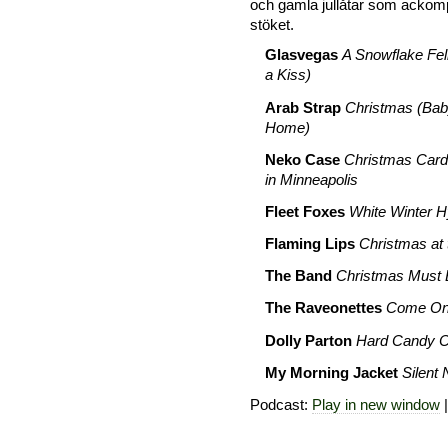
och gamla jullåtar som ackomp
stöket.
Glasvegas
A Snowflake Fell
a Kiss)
Arab Strap
Christmas (Ba
Home)
Neko Case
Christmas Card
in Minneapolis
Fleet Foxes
White Winter 
Flaming Lips
Christmas at
The Band
Christmas Must 
The Raveonettes
Come On
Dolly Parton
Hard Candy C
My Morning Jacket
Silent 
Podcast:
Play in new window