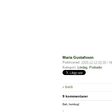
Maria Gustafsson
Publicerad:
2008-12-13 00:00
/
U
Kategori:
Lördag
,
Podradio
« Bakåt
9 kommentarer
Bah, humbug!
#