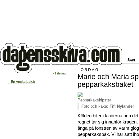
Start
LÖRDAG
48 timmar
Marie och Maria spel
En vecka bakåt
pepparkaksbaket
Foto och kaka:
Fifi Nylander
Kölden biter i kinderna och de
regnet tar sig innanför kragen,
ånga på fönstren av varm glö
pepparkaksbak. Vi har satt ih