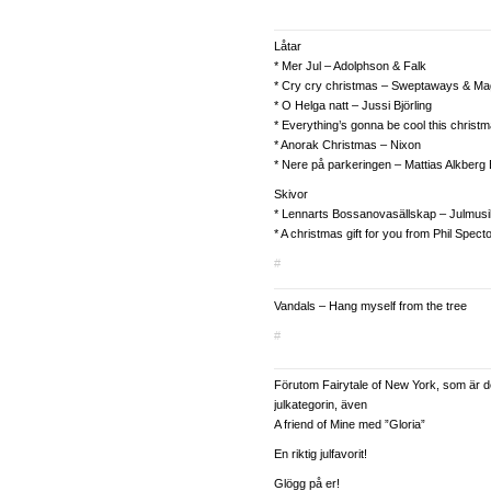
Låtar
* Mer Jul – Adolphson & Falk
* Cry cry christmas – Sweptaways & M
* O Helga natt – Jussi Björling
* Everything’s gonna be cool this christ
* Anorak Christmas – Nixon
* Nere på parkeringen – Mattias Alkberg
Skivor
* Lennarts Bossanovasällskap – Julmusi
* A christmas gift for you from Phil Spect
#
Vandals – Hang myself from the tree
#
Förutom Fairytale of New York, som är de
julkategorin, även
A friend of Mine med ”Gloria”
En riktig julfavorit!
Glögg på er!