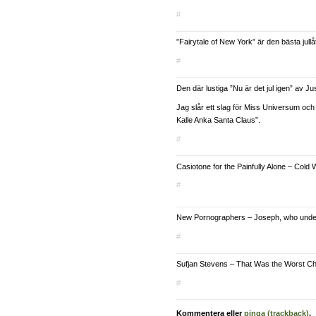
#
”Fairytale of New York” är den bästa jull
#
Den där lustiga ”Nu är det jul igen” av J
Jag slår ett slag för Miss Universum oc
Kalle Anka Santa Claus”.
#
Casiotone for the Painfully Alone – Cold
#
New Pornographers – Joseph, who unde
#
Sufjan Stevens – That Was the Worst Ch
#
Kommentera eller
pinga (trackback)
.