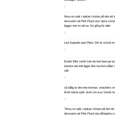
#
Ännu en spik i spikan i kistan på den tid
dessutom att Pink Floyd ska ”göra come
lägger inte en del av. En gång för alla!
#
Led Zeppelin utan Plant. Det är också en 
#
Exakt! Eller varför kan de inte bara ge tu
kanske det inte ligger lika mycket stålar 
nåt!
#
så dålig är den inte thomas. shacklers r
årets bästa spår. även om w.a.r borde öva
#
”Ännu en spik i spikan i kistan på den tid
dessutom att Pink Floyd ska â€œgöra c