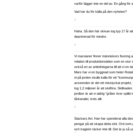
varför lägger inte en del av. En gång för al
Vad har du för källa på den nyheten?
#
Haha. Så den här skivan tog typ 17 år at
deprimerad för mindre.
#
Vi marsianer finner människors fixering 
relation till produktionstiden som en stor
också en av anledningarna till att vi en d
Mars har vi en byggnad som heter Rotat
ni på jorden skulle kalla för ett ”kommunpr
avseenden är det ett misslyckat projekt, fr
tog 1,2 miljoner år att slutföra. Skillnad
jordbor är att vi aldrig ”gråter över spilld 
tårkanaler, trots allt.
#
Stackars Axl. Han har spenderat alla des
pengar på att skapa detta skit. Ord som 
och tragiskt räcker inte till. Det är ju så 