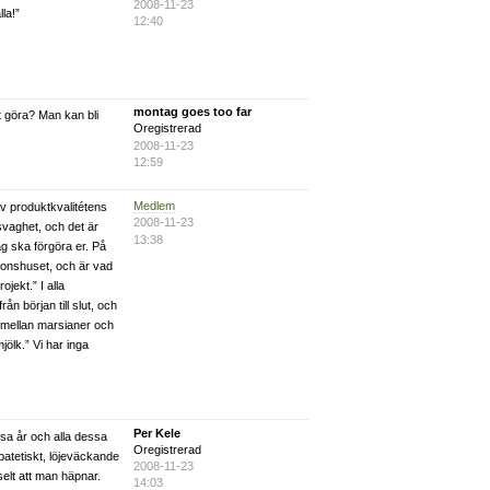
2008-11-23
la!”
12:40
montag goes too far
t göra? Man kan bli
Oregistrerad
2008-11-23
12:59
Medlem
av produktkvalitétens
2008-11-23
 svaghet, och det är
13:38
ag ska förgöra er. På
ionshuset, och är vad
ojekt.” I alla
ån början till slut, och
en mellan marsianer och
mjölk.” Vi har inga
Per Kele
sa år och alla dessa
Oregistrerad
patetiskt, löjeväckande
2008-11-23
uselt att man häpnar.
14:03