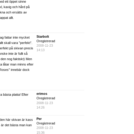
ed ett öppet sinne
xl, kaxig och hård på
ekna och ersätts av
ppat allt.
Starbolt
ag fattar inte mycket
Oregistrerad
allt skall vara ”perfekt”.
2008-11-23
erfekt på skivan precis
14:13
ke inte är fullt så
är den nog faktiskt) Men
kta låtar man minns efter
 Roses” innebär dock
erimos
a bästa platta! Efter
Oregistrerad
2008-11-23
14:26
Per
t den här skivan är kass
Oregistrerad
 är det bästa man kan
2008-11-23
15:36