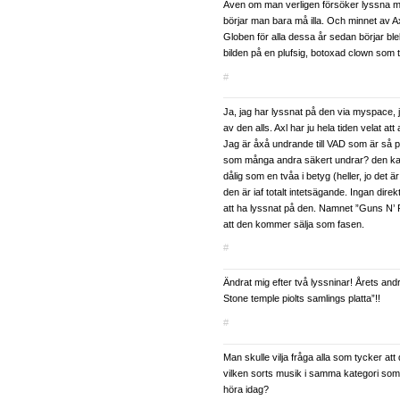
Även om man verligen försöker lyssna m
börjar man bara må illa. Och minnet av A
Globen för alla dessa år sedan börjar bl
bilden på en plufsig, botoxad clown som ta
#
Ja, jag har lyssnat på den via myspace, j
av den alls. Axl har ju hela tiden velat att 
Jag är åxå undrande till VAD som är så p
som många andra säkert undrar? den kans
dålig som en tvåa i betyg (heller, jo det 
den är iaf totalt intetsägande. Ingan dire
att ha lyssnat på den. Namnet ”Guns N’
att den kommer sälja som fasen.
#
Ändrat mig efter två lyssninar! Årets andr
Stone temple piolts samlings platta”!!
#
Man skulle vilja fråga alla som tycker at
vilken sorts musik i samma kategori som
höra idag?