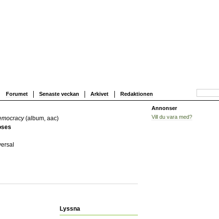
Forumet
Senaste veckan
Arkivet
Redaktionen
Annonser
Vill du vara med?
emocracy
(album, aac)
oses
versal
Lyssna