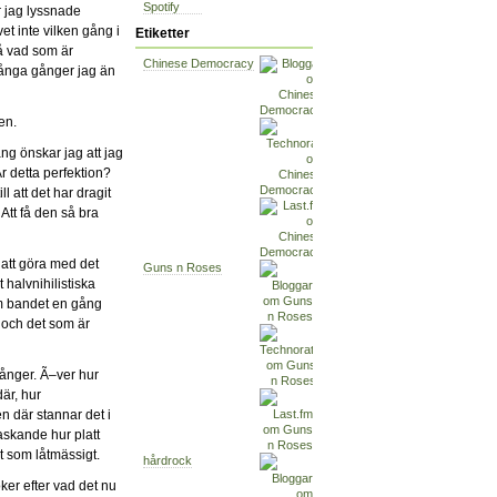
Spotify
 jag lyssnade
vet inte vilken gång i
Etiketter
å vad som är
Chinese Democracy
ånga gånger jag än
gen.
g önskar jag att jag
r detta perfektion?
l att det har dragit
 Att få den så bra
 att göra med det
Guns n Roses
halvnihilistiska
som bandet en gång
) och det som är
gånger. Ã–ver hur
där, hur
n där stannar det i
askande hur platt
t som låtmässigt.
hårdrock
ker efter vad det nu