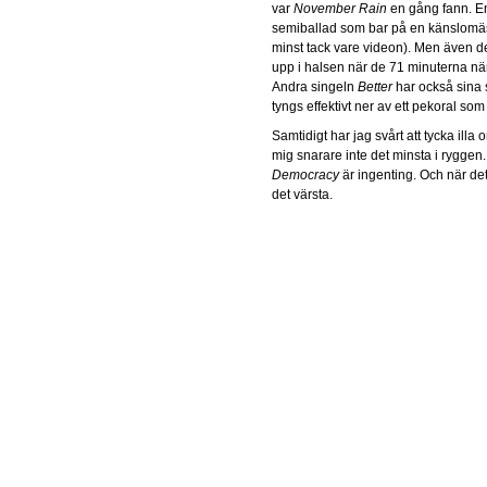
var
November Rain
en gång fann. E
semiballad som bar på en känslomäs
minst tack vare videon). Men även de
upp i halsen när de 71 minuterna närm
Andra singeln
Better
har också sina 
tyngs effektivt ner av ett pekoral so
Samtidigt har jag svårt att tycka illa
mig snarare inte det minsta i ryggen
Democracy
är ingenting. Och när det
det värsta.