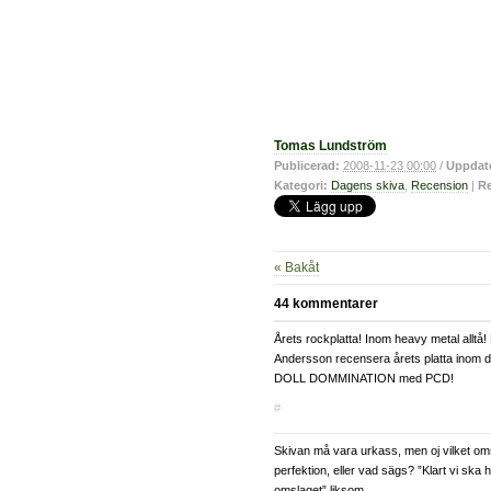
Tomas Lundström
Publicerad:
2008-11-23 00:00
/
Uppdat
Kategori:
Dagens skiva
,
Recension
|
Re
« Bakåt
44 kommentarer
Årets rockplatta! Inom heavy metal alltå! 
Andersson recensera årets platta inom 
DOLL DOMMINATION med PCD!
#
Skivan må vara urkass, men oj vilket oms
perfektion, eller vad sägs? ”Klart vi ska 
omslaget” liksom.