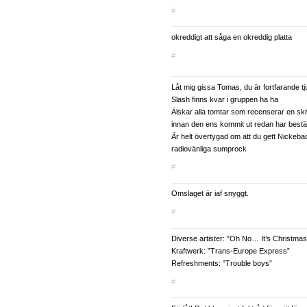
#
okreddigt att såga en okreddig platta
#
Låt mig gissa Tomas, du är fortfarande tjur
Slash finns kvar i gruppen ha ha
Älskar alla tomtar som recenserar en s
innan den ens kommit ut redan har bestäm
Är helt övertygad om att du gett Nickebac
radiovänliga sumprock
#
Omslaget är iaf snyggt.
#
Diverse artister: ”Oh No… It’s Christmas
Kraftwerk: ”Trans-Europe Express”
Refreshments: ”Trouble boys”
#