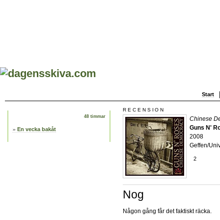
Start
RECENSION
48 timmar
Chinese D
Guns N' R
En vecka bakåt
2008
Geffen/Uni
2
Nog
Någon gång får det faktiskt räcka.