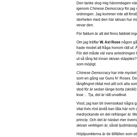
Den tanke slog mig häromdagen när
igenom
Chinese Democracy
för jag 
ordningen. Jag kommer inte att först
storheten med den här skivan hur m
vevar den.
För faktum är att det finns faktiskt in
Om jag träffar
W. Axl Rose
någon gån
hade modet att fråga honom rätt ut: Ä
För det måste väl vara anledningen til
ut så lång tid innan skivan släpptes?
som möjligt.
Chinese Democracy
har inte mycket
som en gång var Guns N’ Roses. Det 
långfingret riktat mot allt och alla 
stod för är sedan länge borta (skräll
kvar… Tja, det är rätt urvattnat.
Visst, jag kan bli överraskad några 
vital Axls röst ändå kan låta här och 
medryckande en del refränger är. Me
princip. Och det är nästan mer överr
skivan verkligen är, såväl ljudmässig
Höjdpunkterna är de tillfällen som sö