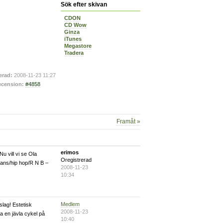
Sök efter skivan
CDON
CD Wow
Ginza
iTunes
Megastore
Tradera
erad:
2008-11-23 11:27
cension:
#4858
Framåt »
erimos
Nu vill vi se Ola
Oregistrerad
dans/hip hop/R N B –
2008-11-23
10:34
Medlem
lag! Estetisk
2008-11-23
ha en jävla cykel på
10:40