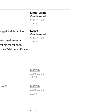
kingofswing
Oregistrerad
2008-11-23
15:52
Lasse
ig på Axl för att inte
Oregistrerad
2008-11-23
kiva som dom redan
19:17
t sig för att såga.
k en 8-9 i betyg för sin
Medlem
2008-11-23
19:53
Medlem
 Vol 1″
2008-11-23
20:49