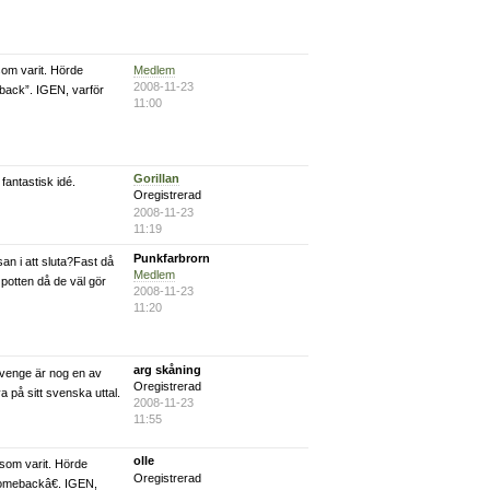
Medlem
 som varit. Hörde
2008-11-23
back”. IGEN, varför
11:00
Gorillan
fantastisk idé.
Oregistrerad
2008-11-23
11:19
Punkfarbrorn
san i att sluta?Fast då
Medlem
i potten då de väl gör
2008-11-23
11:20
arg skåning
evenge är nog en av
Oregistrerad
 på sitt svenska uttal.
2008-11-23
11:55
olle
 som varit. Hörde
Oregistrerad
omebackâ€. IGEN,