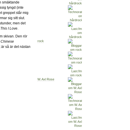
n smäktande
sig tyngd (inte
t greppet står mig
ar sig sitt slut.
stunder, men det
m
This I Love
.
 om skivan. Den rör
rock
.
Chinese
 är så är det nästan
W. Axl Rose