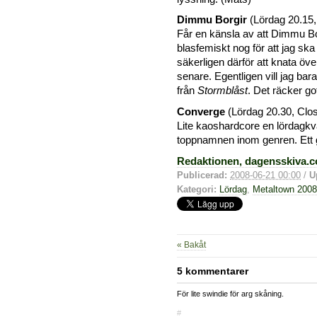
Dimmu Borgir
(Lördag 20.15,
Får en känsla av att Dimmu Bo
blasfemiskt nog för att jag s
säkerligen därför att knata öve
senare. Egentligen vill jag ba
från
Stormblåst
. Det räcker go
Converge
(Lördag 20.30, Clo
Lite kaoshardcore en lördagkväl
toppnamnen inom genren. Ett 
Redaktionen, dagensskiva.
Publicerad:
2008-06-21 00:00
/
U
Kategori:
Lördag
,
Metaltown 2008
« Bakåt
5 kommentarer
För lite swindie för arg skåning.
#