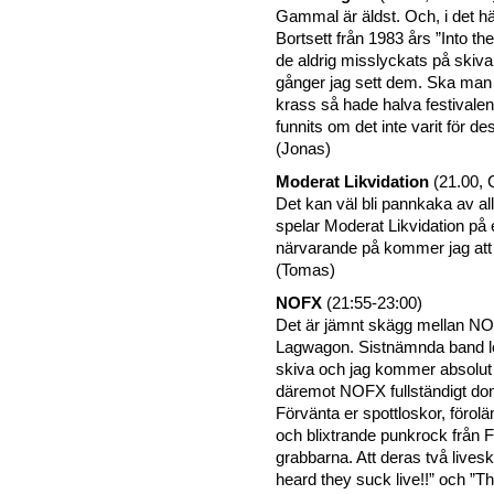
Gammal är äldst. Och, i det här
Bortsett från 1983 års ”Into t
de aldrig misslyckats på skiva, 
gånger jag sett dem. Ska ma
krass så hade halva festivalens
funnits om det inte varit för d
(Jonas)
Moderat Likvidation
(21.00, 
Det kan väl bli pannkaka av al
spelar Moderat Likvidation på e
närvarande på kommer jag att
(Tomas)
NOFX
(21:55-23:00)
Det är jämnt skägg mellan N
Lagwagon. Sistnämnda band lev
skiva och jag kommer absolu
däremot NOFX fullständigt dom
Förvänta er spottloskor, förol
och blixtrande punkrock från 
grabbarna. Att deras två liveski
heard they suck live!!” och ”Th