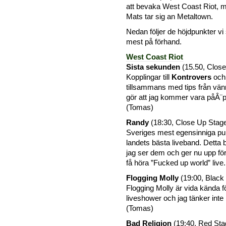
att bevaka West Coast Riot,
Mats tar sig an Metaltown.
Nedan följer de höjdpunkter vi
mest på förhand.
West Coast Riot
Sista sekunden
(15.50, Clos
Kopplingar till
Kontrovers
och
tillsammans med tips från vä
gör att jag kommer vara påÂ¨pla
(Tomas)
Randy
(18:30, Close Up Stag
Sveriges mest egensinniga p
landets bästa liveband. Detta 
jag ser dem och ger nu upp fö
få höra ”Fucked up world” live
Flogging Molly
(19:00, Black
Flogging Molly är vida kända f
liveshower och jag tänker int
(Tomas)
Bad Religion
(19:40, Red Sta