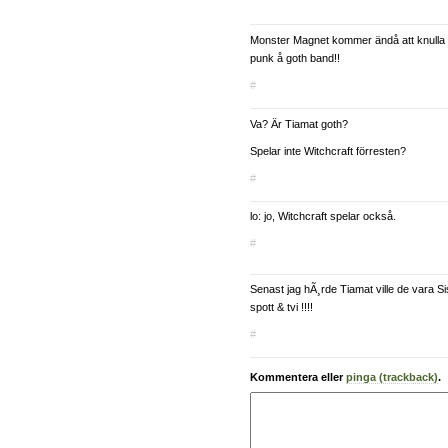
Monster Magnet kommer ändå att knulla 
punk å goth band!!
#
Va? Är Tiamat goth?
Spelar inte Witchcraft förresten?
#
lo: jo, Witchcraft spelar också.
#
Senast jag hÃ¸rde Tiamat ville de vara S
spott & tvi !!!!
#
Kommentera eller
pinga (trackback)
.