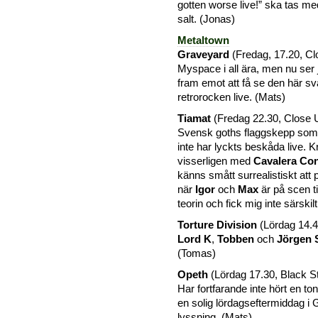
gotten worse live!” ska tas me
salt. (Jonas)
Metaltown
Graveyard
(Fredag, 17.20, C
Myspace i all ära, men nu ser 
fram emot att få se den här s
retrorocken live. (Mats)
Tiamat
(Fredag 22.30, Close 
Svensk goths flaggskepp som 
inte har lyckts beskåda live. 
visserligen med
Cavalera Co
känns smått surrealistiskt att p
när
Igor
och
Max
är på scen t
teorin och fick mig inte särski
Torture Division
(Lördag 14.4
Lord K
,
Tobben
och
Jörgen 
(Tomas)
Opeth
(Lördag 17.30, Black S
Har fortfarande inte hört en t
en solig lördagseftermiddag i 
lyssning. (Mats)