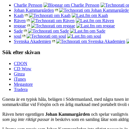
Charlie Persson
Johan Kammargården
Kaah
Räven
reggae
Sade
soul
Svenska Akademien
Sök efter skivan
CDON
CD Wow
Ginza
iTunes
Megastore
Tradera
Gnesta är en typisk håla, belägen i Södermanland, med några tusen i
sommarkvällar vid Frösjön och en årlig marknad med portabelt tivoli oc
Räven heter egentligen
Johan Kammargården
och spelar vanligtvi
som jag inte riktigt passar in
beskrivs som en samling låtar som aldrig r