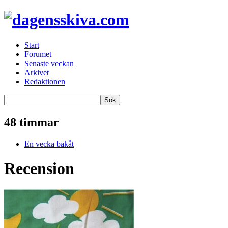
Start
Forumet
Senaste veckan
Arkivet
Redaktionen
48 timmar
En vecka bakåt
Recension