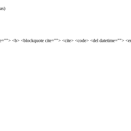
as)
tle=""> <b> <blockquote cite=""> <cite> <code> <del datetime=""> <e