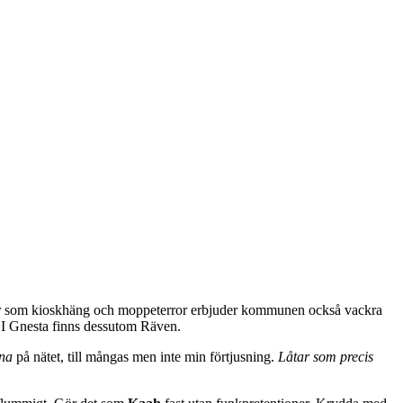
teter som kioskhäng och moppeterror erbjuder kommunen också vackra
a. I Gnesta finns dessutom Räven.
na
på nätet, till mångas men inte min förtjusning.
Låtar som precis