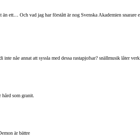
kt än ett… Och vad jag har förstått är nog Svenska Akademien snarare e
 inte nåe annat att syssla med dessa rastapjofsar? snällmusik låter verkl
r hård som granit.
/Demon är bättre