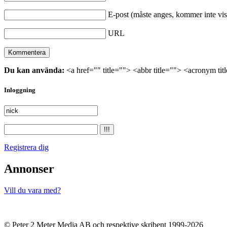
E-post (måste anges, kommer inte vis
URL
Du kan använda:
<a href="" title=""> <abbr title=""> <acronym ti
Inloggning
Registrera dig
Annonser
Vill du vara med?
© Peter 2 Meter Media AB och respektive skribent 1999-2026