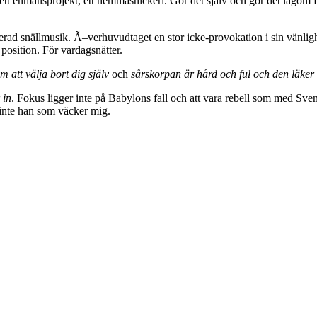
 ett enmansprojekt, ett hemmasnickeri. Gör det själv och gör det lagom
iserad snällmusik. Ã–verhuvudtaget en stor icke-provokation i sin vänli
g position. För vardagsnätter.
m att välja bort dig själv
och
sårskorpan är hård och ful och den läker 
 in
. Fokus ligger inte på Babylons fall och att vara rebell som med Sv
 inte han som väcker mig.