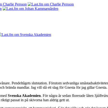
nvånare. Pendeltågets slutstation. Förutom sedvanliga småstadsaktivi
h brända mandlar. Jag vill slå ett slag för Gnesta för jag gillar Gnest
s med
Svenska Akademien
. För några år sedan florerade låten
Själbrän
iktigt passat in på skivorna han aldrig gett ut.