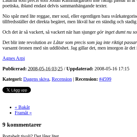
Låtarna som precis som Johan Kammargården inte riktigt passar in är
poetiska, ibland endast delvis sammanhängande texter.
Nio spår med lite reggae, mer soul, eller egentligen bara svårkategor
tillfredsställer det direkta begäret, men likväl har en ständig och stadi
Och det är så vackert, så vackert när han sjunger
gör inget dumt nu so
Det blir inte revolution av
Låtar som precis som jag inte riktigt passar
varsamt öronen med sin uddlöshet. Jag gillar det, men imorgon är det
Agnes Arpi
Publicerad:
2008-05-16 03:25
/
Uppdaterad:
2008-05-16 17:15
Kategori:
Dagens skiva
,
Recension
|
Recension:
#4599
« Bakåt
Framåt »
9 kommentarer
Portabelt tivoli? Det låter litet.