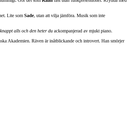
 flummigt. Gör det som
Kaah
fast utan funkpretentioner. Krydda med
ghet. Lite som
Sade
, utan att vilja jämföra. Musik som inte
knappt alls och den heter du
ackompanjerad av mjukt piano.
enska Akademien. Räven är inåtblickande och introvert. Han smörjer