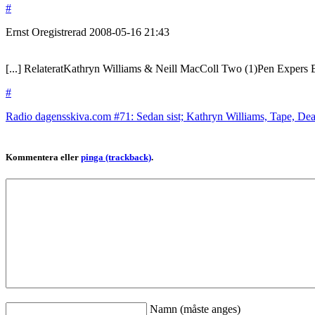
#
Ernst
Oregistrerad
2008-05-16
21:43
[...] RelateratKathryn Williams & Neill MacColl Two (1)Pen Expers B
#
Radio dagensskiva.com #71: Sedan sist; Kathryn Williams, Tape, De
Kommentera eller
pinga (trackback)
.
Namn (måste anges)