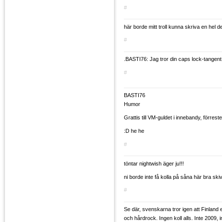
#
här borde mitt troll kunna skriva en hel de
#
.BASTI76: Jag tror din caps lock-tangent o
#
BASTI76
Humor
Grattis till VM-guldet i innebandy, förres
:D he he
#
töntar nightwish äger ju!!!
ni borde inte få kolla på såna här bra s
#
Se där, svenskarna tror igen att Finland
och hårdrock. Ingen koll alls. Inte 2009, 