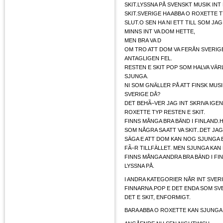
SKIT.LYSSNA PÅ SVENSKT MUSIK IN
SKIT.SVERIGE HA ABBA O ROXETTE T
SLUT.O SEN HA NI ETT TILL SOM JA
MINNS INT VA DOM HETTE,
MEN BRA VA D
OM TRO ATT DOM VA FERÅN SVERIG
ANTAGLIGEN FEL.
RESTEN E SKIT POP SOM HALVA VÄR
SJUNGA.
NI SOM GNÄLLER PÅ ATT FINSK MUSIK
SVERIGE DÅ?
DET BEHÃ–VER JAG INT SKRIVA IGEN
ROXETTE TYP RESTEN E SKIT.
FINNS MÅNGA BRA BÄND I FINLAND.
SOM NÅGRA SA ATT VA SKIT..DET JA
SÄGA E ATT DOM KAN NOG SJUNGA B
FÃ–R TILLFÄLLET. MEN SJUNGA KA
FINNS MÅNGA ANDRA BRA BÄND I FI
LYSSNA PÅ.
I ANDRA KATEGORIER NÅR INT SVER
FINNARNA.POP E DET ENDA SOM SV
DET E SKIT, ENFORMIGT.
BARA ABBA O ROXETTE KAN SJUNGA