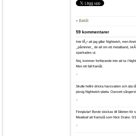
« Bakåt
59 kommentarer
Inte fÃ¸r att jag gillar Nightwish, men Ane
_påminner_ de iaf om ett metalband, skÃ¸
sparkades ut.
Nej, kommer fortfarande inte att ta i Nig
Men ett fall framåt.
#
Skulle hellre dricka havsvatten och äta 
pissig Nightwish-platta. Oavsett sångers
#
Finnjävlar! Borde skickas till Sibirien för 
Meatloaf att framstå som Nick Drake. 0/
#