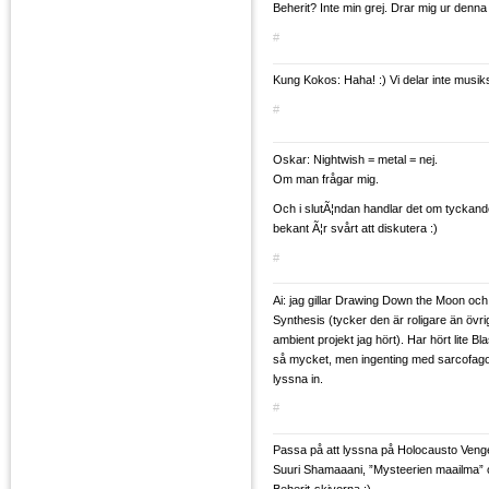
Beherit? Inte min grej. Drar mig ur denna
#
Kung Kokos: Haha! :) Vi delar inte musi
#
Oskar: Nightwish = metal = nej.
Om man frågar mig.
Och i slutÃ¦ndan handlar det om tyckan
bekant Ã¦r svårt att diskutera :)
#
Ai: jag gillar Drawing Down the Moon oc
Synthesis (tycker den är roligare än övri
ambient projekt jag hört). Har hört lite B
så mycket, men ingenting med sarcofago.
lyssna in.
#
Passa på att lyssna på Holocausto Veng
Suuri Shamaaani, ”Mysteerien maailma” om