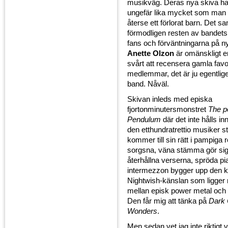
musikväg. Deras nya skiva har 
ungefär lika mycket som man lä
återse ett förlorat barn. Det s
förmodligen resten av bandets 
fans och förväntningarna på 
Anette Olzon
är omänskligt e
svårt att recensera gamla fav
medlemmar, det är ju egentli
band. Nåväl.
Skivan inleds med episka
fjortonminutersmonstret
The p
Pendulum
där det inte hålls i
den etthundratrettio musiker s
kommer till sin rätt i pampiga 
sorgsna, väna stämma gör sig b
återhållna verserna, spröda p
intermezzon bygger upp den k
Nightwish-känslan som ligger
mellan episk power metal och 
Den får mig att tänka på
Dark 
Wonders
.
Men sedan vet jag inte riktigt 