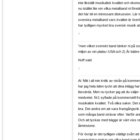
inte likställt musikalisk kvalitet och eko
nu istället lite om vilka metalband ni före
det här bli en intressant diskussion. Lär
svenska metalband vars kvalitet är över
har tydligen mycket bra svensk musik at
#
”men vilket svenskt band tänker ni på so
miljon av sin platta i USA och 2) Är bättr
Nuff said.
#
Ai: Mitt i all min kritik av nivån på komm
har jag hela tiden tyckt att dina inlägg har
läsvärda. Men nu tycker jag att du väljer
medvetet. Nr1 syftade på kommersiell f
musikalisk kvalitet. Två olika saker. Det
bra. Det andra om att vara framgångsrik
som många band strävar efter. Varför an
Och att lyckas med bägge är värt viss r
åtminstone.
För övrigt är det tydligen väldigt svårt att 
konstruktiva tankar om vilka band som är