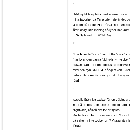
#
DPP, sjukt bra platta med enormt bra och 
mina favoriter på Tarja tiden, de är det 
jag hört på länge. Har ”råkat” höra Anet
låtar, enligt min mening så lyfter hon dem!!
ERA Nightwish…..//Old Guy
#
”The Islander” och ”Last of the Wilds” 
”har kvar den gamla Nightwish-mystiken
skivan. Jag tror och hoppas att Nightwis
med den nya BÄTTRE sångerskan. Grab
hålla käften, Anette ska göra det hon gö
röst!
#
Isabelle Ståhl jag tackar för en väldigt b
inte på de folk som skriver onödigt agg. 
Nightwish, håll då det för er själva.
Var tacksam för recensionen iaf! Varför 
på saker ni inte tycker om? Vissa männi
förstå.