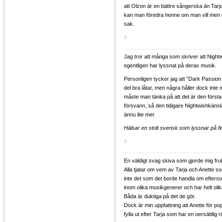
att Olzon är en bättre sångerska än Tarja ä
kan man föredra henne om man vill men d
sak.
#
Jag tror att många som skriver att Nightwi
egentligen har lyssnat på deras musik.
Personligen tycker jag att ”Dark Passion 
del bra låtar, men några håller dock inte
måste man tänka på att det är den första
försvann, så den tidigare Nightwishkäns
ännu lite mer.
Hälsar en stolt svensk som lyssnar på fi
#
En väldigt svag skiva som gjorde mig fru
Alla tjatar om vem av Tarja och Anette s
inte det som det borde handla om efterso
inom olika musikgenerer och har helt olik
Båda är duktiga på det de gör.
Dock är min uppfattning att Anette för p
fylla ut efter Tarja som har en oersättlig 