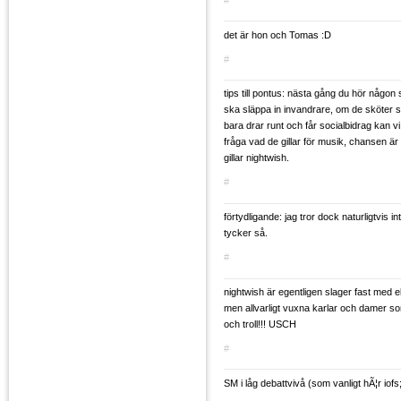
det är hon och Tomas :D
#
tips till pontus: nästa gång du hör någon s
ska släppa in invandrare, om de sköter 
bara drar runt och får socialbidrag kan v
fråga vad de gillar för musik, chansen ä
gillar nightwish.
#
förtydligande: jag tror dock naturligtvis in
tycker så.
#
nightwish är egentligen slager fast med el
men allvarligt vuxna karlar och damer s
och troll!!! USCH
#
SM i låg debattvivå (som vanligt hÃ¦r iofs;