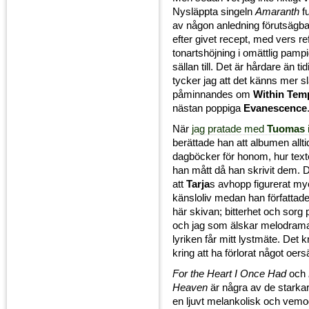
Nysläppta singeln
Amaranth
f
av någon anledning förutsägbar
efter givet recept, med vers r
tonartshöjning i omättlig pamp
sällan till. Det är hårdare än ti
tycker jag att det känns mer sl
påminnandes om
Within Tem
nästan poppiga
Evanescence
När
jag pratade med
Tuomas
berättade han att albumen allti
dagböcker för honom, hur text
han mått då han skrivit dem. D
att
Tarja
s avhopp figurerat my
känsloliv medan han författade 
här skivan; bitterhet och sorg 
och jag som älskar melodramat
lyriken får mitt lystmäte. Det 
kring att ha förlorat något oersät
For the Heart I Once Had
och
Heaven
är några av de starka
en ljuvt melankolisk och vemo