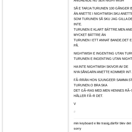
ANGÅENDE NU SEN NIGHTWISH
SÅ E TARJA TURUNEN 100 GÅNGER 
ÄN ANETTE I NIGHTWISH.SKU ANETT
SOM TURUNEN SÅ SKU JAG GILLA DE
INTE.
TURUNEN E KLART BÄTTRE.MEN ANE
MYCKET BÄTTRE ÄN
TURUNEN I ETT ANNAT BANDE.DET E
PÅ.
NIGHTWISH E INGENTING UTAN TU
TURUNEN E INGENTING UTAN NIGH
HA INTE NIGHTWISH SKIVOR AV DE
NYA SÅNGARN ANETTE KOMMER INT 
FÃ–RRÄN HON SJUNGEER SAMMA ST
TURUNEN.O BRA SKA
DET GÃ–RAS MED.MEN HENNES RÃ–S
HÅLLER FÃ–R DET.
V
#
min keyboard e lite trasig,därför blev det
sorry