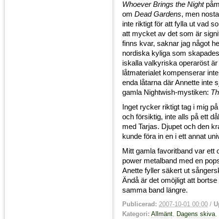
Whoever Brings the Night
påmi
om
Dead Gardens
, men nosta
inte riktigt för att fylla ut vad 
att mycket av det som är signi
finns kvar, saknar jag något he
nordiska kyliga som skapades
iskalla valkyriska operaröst ä
låtmaterialet kompenserar int
enda låtarna där Annette inte 
gamla Nightwish-mystiken:
Th
Inget rycker riktigt tag i mig 
och försiktig, inte alls på ett 
med Tarjas. Djupet och den kra
kunde föra in en i ett annat un
Mitt gamla favoritband var ett
power metalband med en popsån
Anette fyller säkert ut sånger
Ändå är det omöjligt att bortse
samma band längre.
Publicerad:
2007-10-01 00:00
/
U
Kategori:
Allmänt
,
Dagens skiva
,