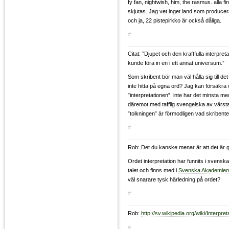
fy fan, nightwish, him, the rasmus. alla 
skjutas. Jag vet inget land som producer
och ja, 22 pistepirkko är också dåliga.
#
Citat: ”Djupet och den kraftfulla interpre
kunde föra in en i ett annat universum.”
Som skribent bör man väl hålla sig till d
inte hitta på egna ord? Jag kan försäkra 
”interpretationen”, inte har det minsta m
däremot med tafflig svengelska av värsta
”tolkningen” är förmodligen vad skribenten
#
Rob: Det du kanske menar är att det är g
Ordet interpretation har funnits i svens
talet och finns med i
Svenska Akademien
väl snarare tysk härledning på ordet?
#
Rob:
http://sv.wikipedia.org/wiki/Interpret
#