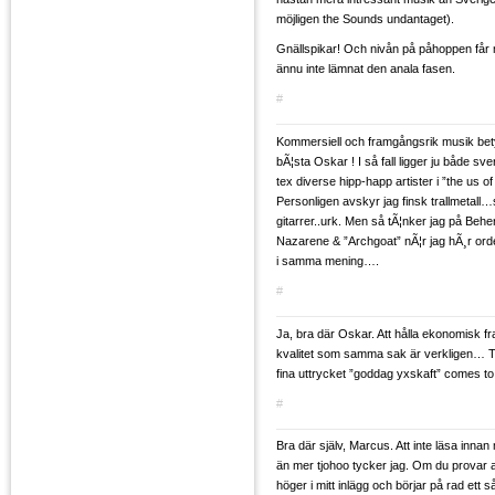
möjligen the Sounds undantaget).
Gnällspikar! Och nivån på påhoppen får mi
ännu inte lämnat den anala fasen.
#
Kommersiell och framgångsrik musik betyd
bÃ¦sta Oskar ! I så fall ligger ju både sver
tex diverse hipp-happ artister i ”the us of
Personligen avskyr jag finsk trallmetall
gitarrer..urk. Men så tÃ¦nker jag på Behe
Nazarene & ”Archgoat” nÃ¦r jag hÃ¸r orde
i samma mening….
#
Ja, bra där Oskar. Att hålla ekonomisk 
kvalitet som samma sak är verkligen… T
fina uttrycket ”goddag yxskaft” comes to
#
Bra där själv, Marcus. Att inte läsa inn
än mer tjohoo tycker jag. Om du provar att
höger i mitt inlägg och börjar på rad ett så