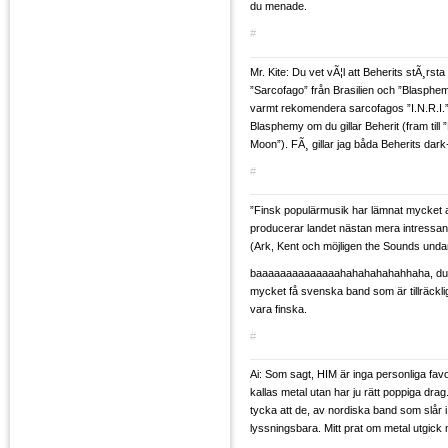
du menade.
#
Mr. Kite: Du vet vÃ¦l att Beherits stÃ¸rsta
”Sarcofago” från Brasilien och ”Blasphe
varmt rekomendera sarcofagos ”I.N.R.I.”
Blasphemy om du gillar Beherit (fram til
Moon”). FÃ¸ gillar jag båda Beherits dark
#
”Finsk populärmusik har lämnat mycket a
producerar landet nästan mera intressan
(Ark, Kent och möjligen the Sounds unda
baaaaaaaaaaaaaahahahahahahhaha, du 
mycket få svenska band som är tillräcklig
vara finska.
#
Ai: Som sagt, HIM är inga personliga favo
kallas metal utan har ju rätt poppiga dra
tycka att de, av nordiska band som slår i 
lyssningsbara. Mitt prat om metal utgick