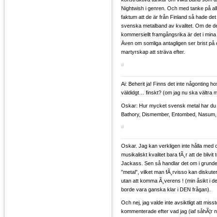
Nightwish i genren. Och med tanke på alla
faktum att de är från Finland så hade det v
svenska metalband av kvalitet. Om de d
kommersiellt framgångsrika är det i mina
Även om somliga antagligen ser brist på 
martyrskap att sträva efter.
#
Ai: Beherit ja! Finns det inte någonting
väldidgt… finskt? (om jag nu ska vältra 
Oskar: Hur mycket svensk metal har du 
Bathory, Dismember, Entombed, Nasum, 
#
Oskar. Jag kan verkligen inte hålla med 
musikaliskt kvalitet bara fÃ¸r att de blivi
Jackass. Sen så handlar det om i grund
”metal”, vilket man fÃ¸rvisso kan diskuter
utan att komma Ã¸verens ! (min åsikt i d
borde vara ganska klar i DEN frågan).
Och nej, jag valde inte avsiktligt att misst
kommenterade efter vad jag (iaf såhÃ¦r n