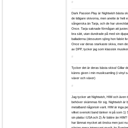
#
Dark Passion Play är Nightwish bästa skiva
de tidigare skivorna, men anette är helt e
sångerska än Tarja, och de har utveckla
Once. Tarja saknade förmågan att juster
bra sätt, utan dundrade på med sin djupa
balladerna (dessutom sjöng hon falskt liv
Once var deras starkaste skiva, men den
av DPP, tycker jag som klassisk musiker
#
Tycker det är deras bästa skiva! Gillar d
känns given i min musiksamling (i vinyl 
växer och växer)
#
Jag tycker att Nightwish, HIM och även 
behöver skämmas för sig. Nightwish är b
metalband någonsin varit. HIM är inga pe
vilket svenskt band tänker ni på som 1) S
sin platta i USA och 2) Är bättre än HIM
har lämnat mycket att önska men just nu
nästan mera intressant musik än Sverige