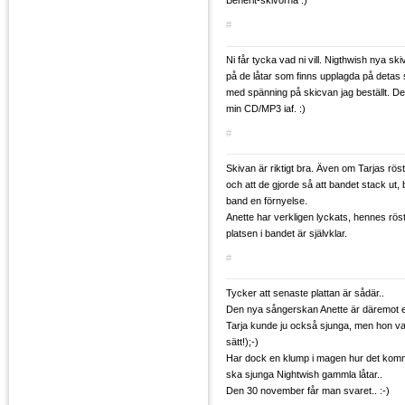
Beherit-skivorna :)
#
Ni får tycka vad ni vill. Nigthwish nya ski
på de låtar som finns upplagda på detas s
med spänning på skicvan jag beställt. D
min CD/MP3 iaf. :)
#
Skivan är riktigt bra. Även om Tarjas röst
och att de gjorde så att bandet stack ut
band en förnyelse.
Anette har verkligen lyckats, hennes röst
platsen i bandet är självklar.
#
Tycker att senaste plattan är sådär..
Den nya sångerskan Anette är däremot ett
Tarja kunde ju också sjunga, men hon var
sätt!);-)
Har dock en klump i magen hur det komme
ska sjunga Nightwish gammla låtar..
Den 30 november får man svaret.. :-)