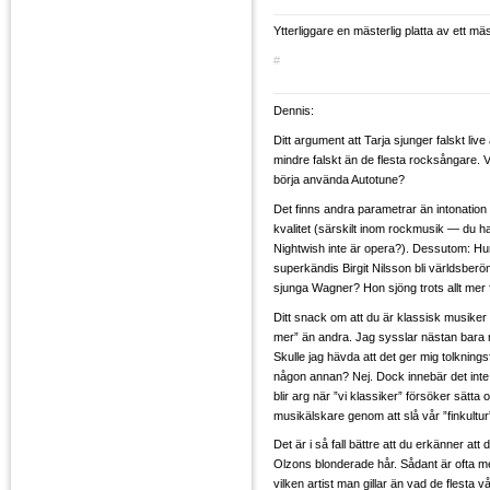
Ytterliggare en mästerlig platta av ett mäs
#
Dennis:
Ditt argument att Tarja sjunger falskt live
mindre falskt än de flesta rocksångare. V
börja använda Autotune?
Det finns andra parametrar än intonati
kvalitet (särskilt inom rockmusik — du ha
Nightwish inte är opera?). Dessutom: H
superkändis Birgit Nilsson bli världsberömd
sjunga Wagner? Hon sjöng trots allt mer f
Ditt snack om att du är klassisk musiker 
mer” än andra. Jag sysslar nästan bara
Skulle jag hävda att det ger mig tolkningsf
någon annan? Nej. Dock innebär det inte a
blir arg när ”vi klassiker” försöker sätta
musikälskare genom att slå vår ”finkultur
Det är i så fall bättre att du erkänner att
Olzons blonderade hår. Sådant är ofta 
vilken artist man gillar än vad de flesta 