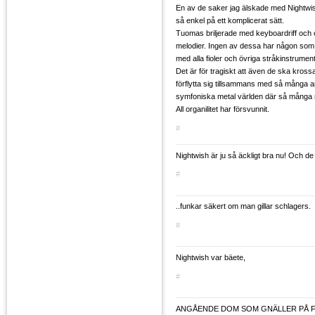
En av de saker jag älskade med Nightwis
så enkel på ett komplicerat sätt.
Tuomas briljerade med keyboardriff och 
melodier. Ingen av dessa har någon som 
med alla fioler och övriga stråkinstrumen
Det är för tragiskt att även de ska kross
förflytta sig tillsammans med så många a
symfoniska metal världen där så många red
All organilitet har försvunnit.
#
Nightwish är ju så äckligt bra nu! Och de
#
..funkar säkert om man gillar schlagers.
#
Nightwish var bäete,
#
ANGÅENDE DOM SOM GNÄLLER PÅ F