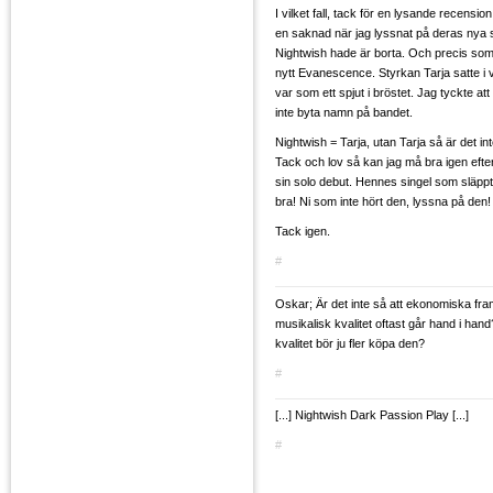
I vilket fall, tack för en lysande recensi
en saknad när jag lyssnat på deras nya 
Nightwish hade är borta. Och precis som d
nytt Evanescence. Styrkan Tarja satte i 
var som ett spjut i bröstet. Jag tyckte att
inte byta namn på bandet.
Nightwish = Tarja, utan Tarja så är det in
Tack och lov så kan jag må bra igen efte
sin solo debut. Hennes singel som släppt
bra! Ni som inte hört den, lyssna på den! 
Tack igen.
#
Oskar; Är det inte så att ekonomiska fr
musikalisk kvalitet oftast går hand i han
kvalitet bör ju fler köpa den?
#
[...] Nightwish Dark Passion Play [...]
#