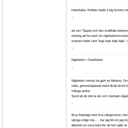
Hahahaha. Robbie made a big fockinn mi
#
att sen ”Djupet och den kraftfulla interpre
mening att ha med i en nightwishrecensio
snarare hade varit ”bajs bajs bajs bajs”,
#
Nightwish = Deathwish
#
Nightwish verkar ha gjort en Ministry. Dvs
unikt, genreskapande band till att bli ett 
många andra.
Synd att de inte la ner och startade något n
#
lät ju förjävligt med örra sångerskan, hon
sjönga enligt mej….. har jag fel om jag t
albumet en sexa bara för att hon själv är