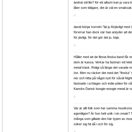
ändrat stil lite? för ett album kan ju vara
låter som tidigare, det är väl en smaksak
#
david börjar korrekt ”lät ju förjävligt me
förvirrar han dock när han antyder att det
för jävligt. för det gör det ju. bajs.
#
Håller med att de flesta finska band får e
dom är kassa. Verkar ha fastnat i ett klet
metal träsk. Roligt så länge det varade me
öst. Men nu räcker det med det ”finska” 
ner och hitta på något nytt för såväl Ni
fastnade i schlager och indie pölen för
Kanske Dansk boogie-woogie metal är nä
#
Var är allt folk som har samma musiksm
egentligen? Är hon helt unik i sin smak?
många som gillade den här typen av mus
söker sig hit då i och för sig.
#