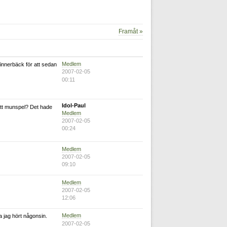
Framåt »
Medlem
nnerbäck för att sedan
2007-02-05
00:11
Idol-Paul
ett munspel? Det hade
Medlem
2007-02-05
00:24
Medlem
2007-02-05
09:10
Medlem
2007-02-05
12:06
Medlem
a jag hört någonsin.
2007-02-05