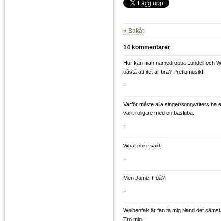
« Bakåt
14 kommentarer
Hur kan man namedroppa Lundell och Wi
påstå att det är bra? Prettomusik!
#
Varför måste alla singer/songwriters ha 
varit roligare med en bastuba.
#
What phire said.
#
Men Jamie T då?
#
Weibenfalk är fan ta mig bland det sämst
Tro mig.