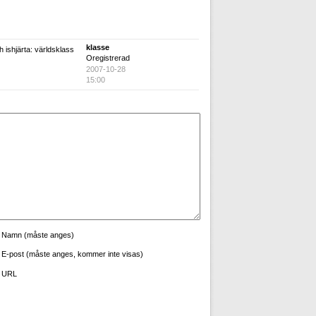
klasse
 ishjärta: världsklass
Oregistrerad
2007-10-28
15:00
Namn (måste anges)
E-post (måste anges, kommer inte visas)
URL