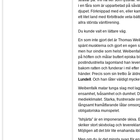
i en fåra som är upparbetad på såv
djupet. Förknippad med en, eller kan
ett litet land med förbittrade veta-bät
allra största vänförening.
Du kunde valt en lättare väg.
En som inte gjort det är Thomas Wei
spänt musklerna och gjort en egen ski
men hur oindie som helst. Weibenfal
på höften och målar buttert episka bi
postindustriella lagomland han lever 
bakom ratten och funderar i mil efte
händer. Precis som sin trettio år äld
Lundell
. Och han låter väldigt myck
Weibenfalk matar tunga slag mot lag
ensamhet, tvåsamhet och dumhet. De
medieklimatet. Starka, frustrerade or
långsamt framåtfarande låtar omsorgs
obligatoriska munspelet.
”Ishjärta” är en imponerande skiva.
skriker stort skivbolag och teverekla
Möjligen att det blir lite enahanda ib
Men om du är det minsta svag för e