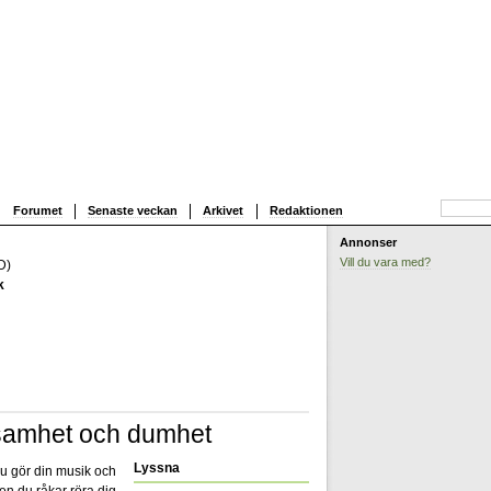
Forumet
Senaste veckan
Arkivet
Redaktionen
Annonser
Vill du vara med?
D)
k
samhet och dumhet
Lyssna
u gör din musik och
Men du råkar röra dig