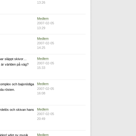
13:26
Medlem
2007-02-05
13:29
Medlem
2007-02-05
14:25
Medlem
 har släppt skivor…
2007-02-05
 är världen på väg?
15:33
Medlem
l-komplex och bajsnödiga
2007-02-05
lda rösten.
16:08
Medlem
ärdelös och skivan hans
2007-02-05
20:49
Medlem
iden! wfet ny musik