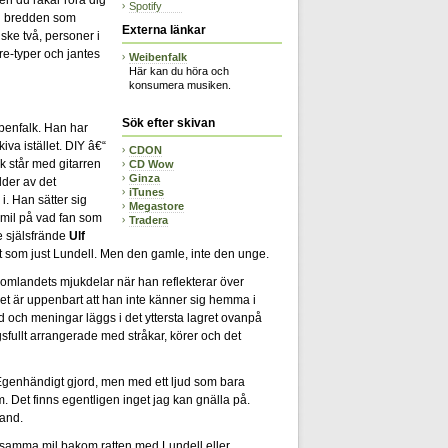
Spotify
äl bredden som
Externa länkar
ske två, personer i
tre-typer och jantes
Weibenfalk
Här kan du höra och
konsumera musiken.
Sök efter skivan
benfalk. Han har
va istället. DIY â€“
CDON
k står med gitarren
CD Wow
Ginza
lder av det
iTunes
i. Han sätter sig
Megastore
r mil på vad fan som
Tradera
re själsfrände
Ulf
et som just Lundell. Men den gamle, inte den unge.
omlandets mjukdelar när han reflekterar över
t är uppenbart att han inte känner sig hemma i
d och meningar läggs i det yttersta lagret ovanpå
fullt arrangerade med stråkar, körer och det
 Egenhändigt gjord, men med ett ljud som bara
m. Det finns egentligen inget jag kan gnälla på.
land.
nsamma mil bakom ratten med Lundell eller