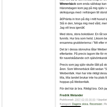
Winnerbäck
som enda sällskap kan 
Häromdagen kom jag på mig själv i e
skriksjunga med i refrängen till stor
â€Pränta in tron på dig i mitt huvud 
Slå in den, tvinga mig med våld, me
Jag vill leva igenâ€
Med stora, stora bokstäver. En låt so
funnits. Hur bra som helst. Liksom be
ensamma grubblerierna i ”Mil efter mi
Det är i dessa storvulna låtar Weiben
eftertanke. På precis lagom lite för 
för navelskådande och självömkande.
Precis som jag själv skulle låtit på 
åren. Som Winnerbäck låtit sedan ”Si
Weibenfalk. Han har inte riktigt dessa
lilla, lilla landet brukar inte ha plat
hoppas på Weibenfalk.
För det här är bra. Riktigt bra. Och ja
Fredrik Welander
Publicerad:
2007-02-05 00:00
/
Uppdat
Kategori:
Dagens skiva
,
Recension
|
Re