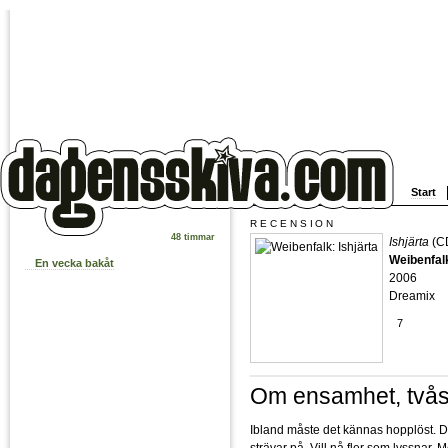
Start
RECENSION
48 timmar
Ishjärta
(C
Weibenfal
En vecka bakåt
2006
Dreamix
7
Om ensamhet, två
Ibland måste det kännas hopplöst. D
strävar på. Vill nå fler som lyssnar. 