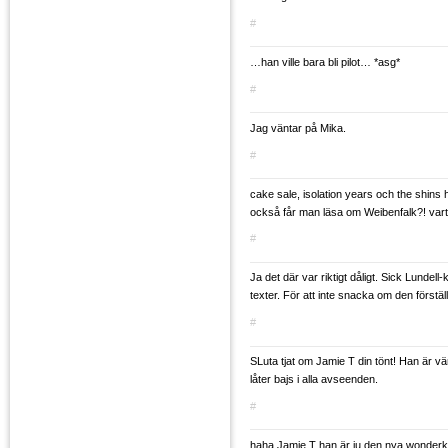
#
…han ville bara bli pilot… *asg*
#
Jag väntar på Mika.
#
cake sale, isolation years och the shins
också får man läsa om Weibenfalk?! vart
#
Ja det där var riktigt dåligt. Sick Lundel
texter. För att inte snacka om den förstäl
#
SLuta tjat om Jamie T din tönt! Han är v
låter bajs i alla avseenden.
#
haha Jamie T han är ju den nya wonderk