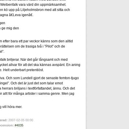
Weibenfalk vara värd din uppmärksamhet.
n kö upp på Liljeholmsbron med att sitta och
slagna â€Leva igenâ€.
igen
n ge mig den
m efter bara ett par veckor känns som den alltid
rättelsen om de trasiga två i ”Pilot” och de
l”.
falk briljerar. När det går långsamt och med
mycket allvar för att det ska kännas avspänt. En aning
 Helt underbart pretentiöst.
skiva. Och som Lundell gjort de senaste femton-tjugo
ngel”. Och det är just det som talar emot
 herrars briljans i textförfattandet, ännu. Och det
s för allt för många artister i samma genre. Men jag
g vill höra mer.
erad:
2007-02-05 00:00
cension:
#4035