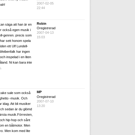
2007-02-05
eah!
22:44
Robin
an säga att han är en
Oregistrerad
ver också egen musik i
2007-04-13
ll-genren. precis som
15:03
har sett honom spela
iden ett Ulf Lundell-
Weibenfalk har ingen
ch inspelad i en liten
åland. Ni kan bara inte
k.
MP
r cake sale som också
Oregistrerad
ghetto -musik. Och
2007-07-10
r idag. Att bli musiker
13:20
. Och sedan är du glömd
värsta musik.Förresten,
 och hip-hop och sånt
r som en båtmotor. Men
, yo. Men kom med lite