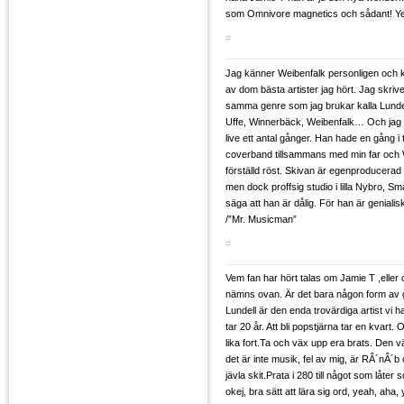
som Omnivore magnetics och sådant! Y
#
Jag känner Weibenfalk personligen och k
av dom bästa artister jag hört. Jag skri
samma genre som jag brukar kalla Lunde
Uffe, Winnerbäck, Weibenfalk… Och jag 
live ett antal gånger. Han hade en gång i t
coverband tillsammans med min far och 
förställd röst. Skivan är egenproducerad o
men dock proffsig studio i lilla Nybro, Sm
säga att han är dålig. För han är genialis
/”Mr. Musicman”
#
Vem fan har hört talas om Jamie T ,elle
nämns ovan. Är det bara någon form av 
Lundell är den enda trovärdiga artist vi ha
tar 20 år. Att bli popstjärna tar en kvart
lika fort.Ta och väx upp era brats. Den 
det är inte musik, fel av mig, är RÂ´nÂ´b
jävla skit.Prata i 280 till något som låte
okej, bra sätt att lära sig ord, yeah, aha