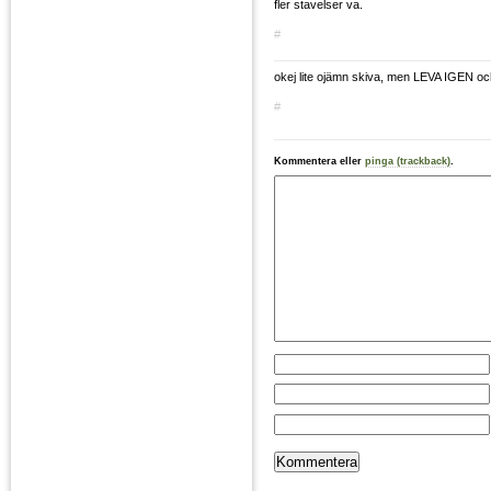
fler stavelser va.
#
okej lite ojämn skiva, men LEVA IGEN och
#
Kommentera eller
pinga (trackback)
.