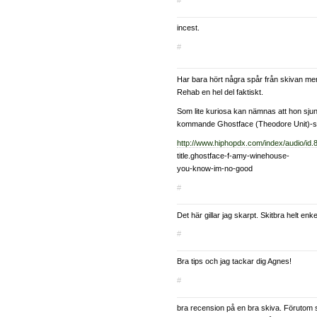
#
incest.
#
Har bara hört några spår från skivan men d
Rehab en hel del faktiskt.
Som lite kuriosa kan nämnas att hon sjung
kommande Ghostface (Theodore Unit)-s
http://www.hiphopdx.com/index/audio/id.
title.ghostface-f-amy-winehouse-
you-know-im-no-good
#
Det här gillar jag skarpt. Skitbra helt enke
#
Bra tips och jag tackar dig Agnes!
#
bra recension på en bra skiva. Förutom sk