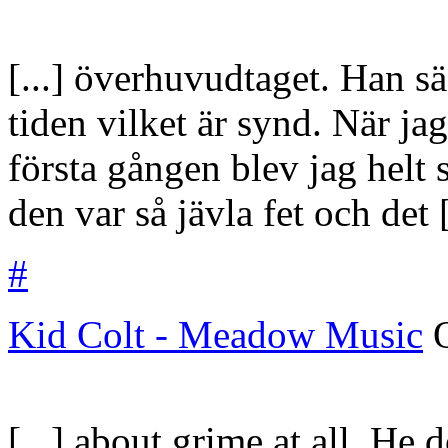
[...] överhuvudtaget. Han sä
tiden vilket är synd. När j
första gången blev jag helt s
den var så jävla fet och det [
#
Kid Colt - Meadow Music
[...] about grime at all. He