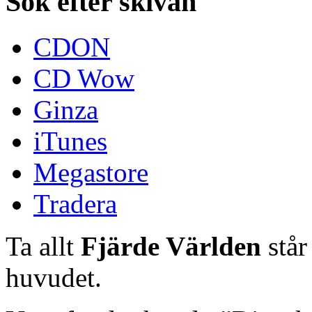
Sök efter skivan
CDON
CD Wow
Ginza
iTunes
Megastore
Tradera
Ta allt
Fjärde Världen
står
huvudet.