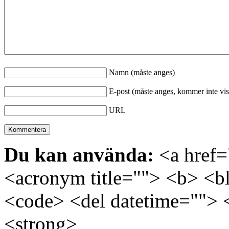
Namn (måste anges)
E-post (måste anges, kommer inte vis
URL
Du kan använda:
<a href="
<acronym title=""> <b> <bl
<code> <del datetime=""> 
<strong>