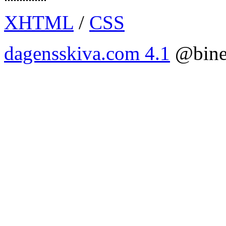
XHTML
/
CSS
dagensskiva.com 4.1
@bine