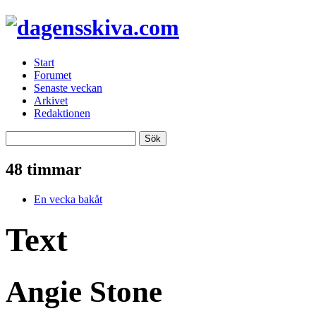
Start
Forumet
Senaste veckan
Arkivet
Redaktionen
48 timmar
En vecka bakåt
Text
Angie Stone