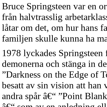
Bruce Springsteen var en or
från halvtrasslig arbetarkla
låtar om det, om hur hans fa
familjen skulle kunna ha ma
1978 lyckades Springsteen f
demonerna och stänga in de
”Darkness on the Edge of T
besatt av sin vision att han
andra spår â€“ ”Point Blank
â€“ som av en anledning ell