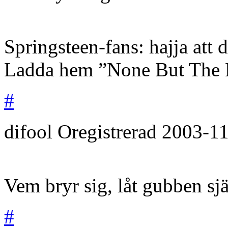
Springsteen-fans: hajja att d
Ladda hem ”None But The Br
#
difool
Oregistrerad
2003-11
Vem bryr sig, låt gubben sj
#