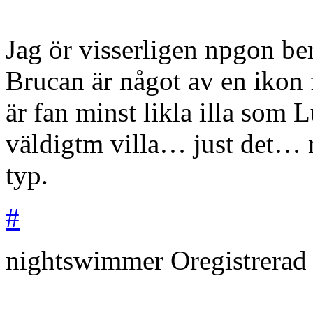
Jag ör visserligen npgon be
Brucan är något av en ikon 
är fan minst likla illa som L
väldigtm villa… just det… 
typ.
#
nightswimmer
Oregistrera