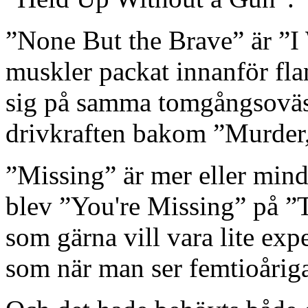
”None But the Brave” är ”
muskler packat innanför flan
sig på samma tomgångsoväse
drivkraften bakom ”Murder,
”Missing” är mer eller min
blev ”You're Missing” på ”
som gärna vill vara lite exp
som när man ser femtioårig