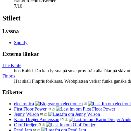
Rabid Records/Border
7
/
10
Stilett
Lyssna
Spotify
Externa länkar
The Knife
hos Rabid. Du kan lyssna på smakprov från alla låtar på skivan
Finpris
Här skall Finpris förklaras. Webbplatsen verkar funka ganska d
Etiketter
electronica
First Floor Power
Jenny Wilson
Karin Dreijer Andersson
Olof Dreijer
Pearl Jam