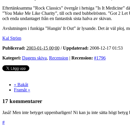
Eftertänksamma ”Rock Classics” övergår i hetsiga ”Is It Medicine” d
”You Make Me Like Charity”, till och med bubbelrösten. ”Got 2 Let 
och enda undantaget från en fantastisk sista halva av skivan.
Avslutningen i funkiga ”Hangin' It Out” är lysande. Det är väl ploj, m
Kal Ström
Publicerad:
2003-01-15 00:00
/
Uppdaterad:
2008-12-17 01:53
Kategori:
Dagens skiva
,
Recension
|
Recension:
#1796
« Bakåt
Framåt »
17 kommentarer
Jaså! Men inte betyget uppenbarligen! Ni kan ju inte sätta högt betyg 
#