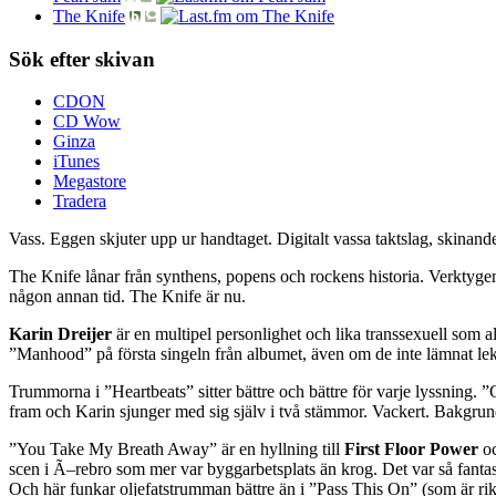
The Knife
Sök efter skivan
CDON
CD Wow
Ginza
iTunes
Megastore
Tradera
Vass. Eggen skjuter upp ur handtaget. Digitalt vassa taktslag, skinande 
The Knife lånar från synthens, popens och rockens historia. Verktygen är
någon annan tid. The Knife är nu.
Karin Dreijer
är en multipel personlighet och lika transsexuell som a
”Manhood” på första singeln från albumet, även om de inte lämnat lek
Trummorna i ”Heartbeats” sitter bättre och bättre för varje lyssning. 
fram och Karin sjunger med sig själv i två stämmor. Vackert. Bakgru
”You Take My Breath Away” är en hyllning till
First Floor Power
oc
scen i Ã–rebro som mer var byggarbetsplats än krog. Det var så fantastis
Och här funkar oljefatstrumman bättre än i ”Pass This On” (som är rikt