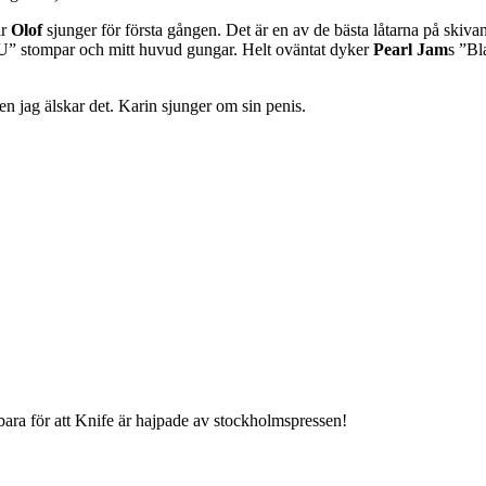
är
Olof
sjunger för första gången. Det är en av de bästa låtarna på skiva
U” stompar och mitt huvud gungar. Helt oväntat dyker
Pearl Jam
s ”Bl
en jag älskar det. Karin sjunger om sin penis.
bara för att Knife är hajpade av stockholmspressen!