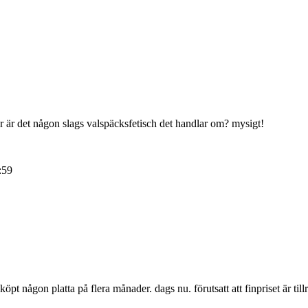
eller är det någon slags valspäcksfetisch det handlar om? mysigt!
:59
köpt någon platta på flera månader. dags nu. förutsatt att finpriset är tillrä