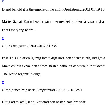
#
lo and behold it is the empire of the night
Oregistrerad
2003-01-19
13
Måste säga att Karin Dreijer påminner mycket om den sång som Lisa C
Fast Lisa sjöng bättre…
#
Ond?
Oregistrerad
2003-01-20
11:38
Pass This On är enligt mig inte riktigt usel, den är riktigt bra, riktigt v
Makalöst bra skiva, den är tom. nästan bättre än debuten, hur nu det är
The Knife regerar Sverige.
#
Gift dig med mig karin
Oregistrerad
2003-01-20
12:21
Blir glad av att lysnna! Varierad och nästan bara bra spår!