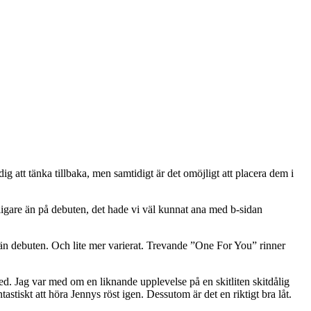
ig att tänka tillbaka, men samtidigt är det omöjligt att placera dem i
rligare än på debuten, det hade vi väl kunnat ana med b-sidan
re än debuten. Och lite mer varierat. Trevande ”One For You” rinner
ed. Jag var med om en liknande upplevelse på en skitliten skitdålig
astiskt att höra Jennys röst igen. Dessutom är det en riktigt bra låt.