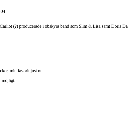
:04
arliot (?) producerade i obskyra band som Slim & Lisa samt Doris Day
acker, min favorit just nu.
 möjligt.