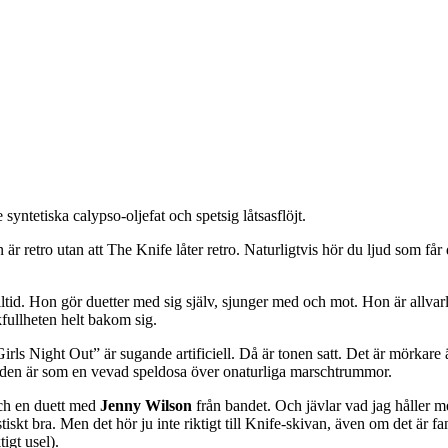
syntetiska calypso-oljefat och spetsig låtsasflöjt.
 retro utan att The Knife låter retro. Naturligtvis hör du ljud som får d
lltid. Hon gör duetter med sig själv, sjunger med och mot. Hon är allva
fullheten helt bakom sig.
”Girls Night Out” är sugande artificiell. Då är tonen satt. Det är mörka
nden är som en vevad speldosa över onaturliga marschtrummor.
h en duett med
Jenny Wilson
från bandet. Och jävlar vad jag håller m
kt bra. Men det hör ju inte riktigt till Knife-skivan, även om det är fant
igt usel).