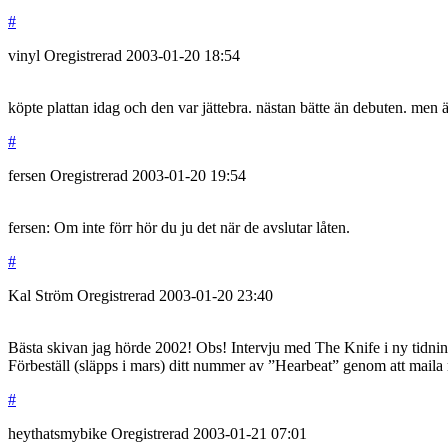
#
vinyl
Oregistrerad
2003-01-20
18:54
köpte plattan idag och den var jättebra. nästan bätte än debuten. men 
#
fersen
Oregistrerad
2003-01-20
19:54
fersen: Om inte förr hör du ju det när de avslutar låten.
#
Kal Ström
Oregistrerad
2003-01-20
23:40
Bästa skivan jag hörde 2002! Obs! Intervju med The Knife i ny tid
Förbeställ (släpps i mars) ditt nummer av ”Hearbeat” genom att mail
#
heythatsmybike
Oregistrerad
2003-01-21
07:01