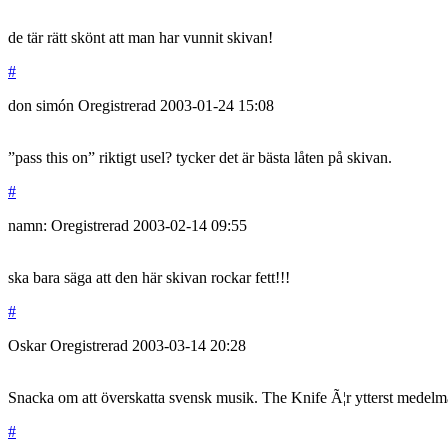
de tär rätt skönt att man har vunnit skivan!
#
don simón
Oregistrerad
2003-01-24
15:08
”pass this on” riktigt usel? tycker det är bästa låten på skivan.
#
namn:
Oregistrerad
2003-02-14
09:55
ska bara säga att den här skivan rockar fett!!!
#
Oskar
Oregistrerad
2003-03-14
20:28
Snacka om att överskatta svensk musik. The Knife Ã¦r ytterst medelmá
#