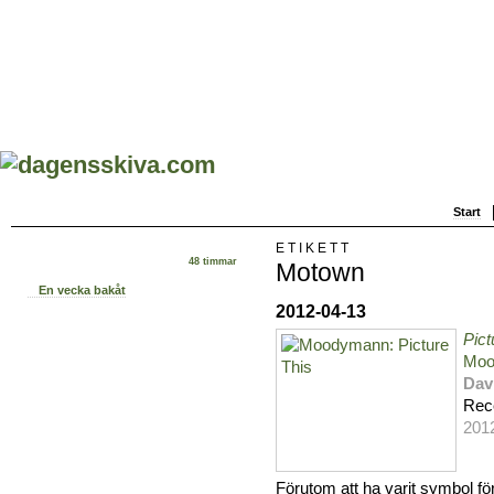
Start
ETIKETT
48 timmar
Motown
En vecka bakåt
2012-04-13
Pict
Moo
Dav
Rec
201
Förutom att ha varit symbol f