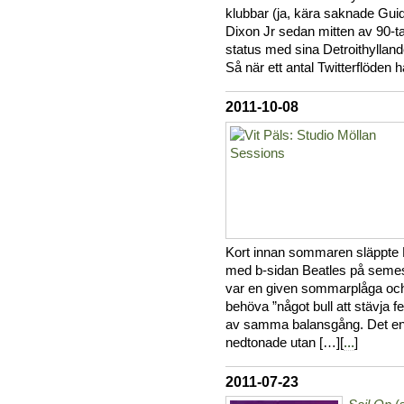
klubbar (ja, kära saknade Guid
Dixon Jr sedan mitten av 90-
status med sina Detroithyllan
Så när ett antal Twitterflöde
2011-10-08
Kort innan sommaren släppte 
med b-sidan Beatles på semest
var en given sommarplåga och 
behöva ”något bull att stävja 
av samma balansgång. Det en
nedtonade utan […][
...
]
2011-07-23