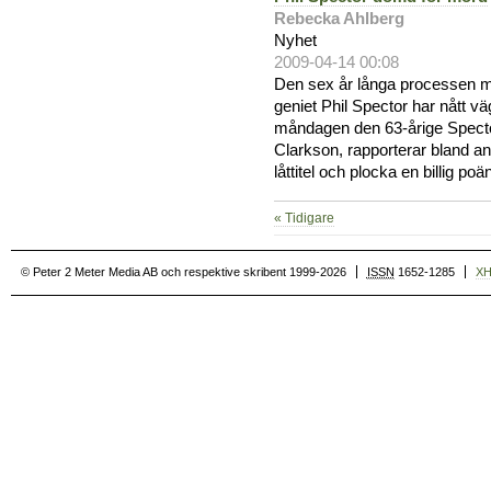
Rebecka Ahlberg
Nyhet
2009-04-14 00:08
Den sex år långa processen 
geniet Phil Spector har nått v
måndagen den 63-årige Specto
Clarkson, rapporterar bland a
låttitel och plocka en billig po
« Tidigare
© Peter 2 Meter Media AB och respektive skribent 1999-2026
ISSN
1652-1285
X