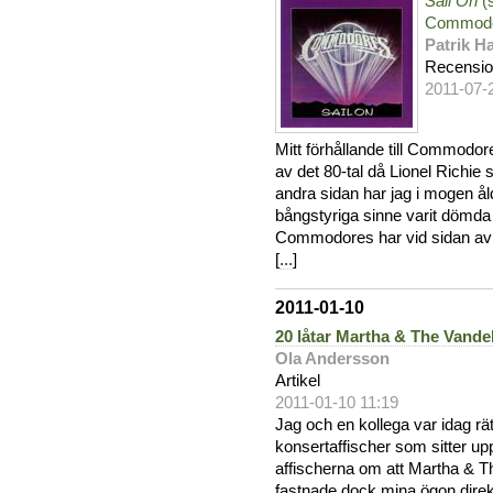
Sail On
(s
Commod
Patrik 
Recensi
2011-07-
Mitt förhållande till Commodor
av det 80-tal då Lionel Richie
andra sidan har jag i mogen 
bångstyriga sinne varit dömda
Commodores har vid sidan av d
[
...
]
2011-01-10
20 låtar Martha & The Vande
Ola Andersson
Artikel
2011-01-10 11:19
Jag och en kollega var idag rät
konsertaffischer som sitter up
affischerna om att Martha & T
fastnade dock mina ögon direk