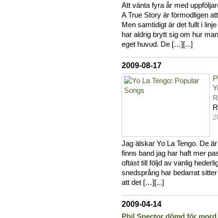
Att vänta fyra år med uppfölja
A True Story är förmodligen at
Men samtidigt är det fullt i li
har aldrig brytt sig om hur man t
eget huvud. De […][
...
]
2009-08-17
P
Y
R
R
2
Jag älskar Yo La Tengo. De är 
finns band jag har haft mer pas
oftast till följd av vanlig hederl
snedsprång har bedarrat sitter 
att det […][
...
]
2009-04-14
Phil Spector dömd för mord