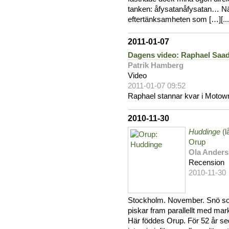
tanken: åfysatanåfysatan… När 
eftertänksamheten som […][
...
2011-01-07
Dagens video: Raphael Saad
Patrik Hamberg
Video
2011-01-07 09:52
Raphael stannar kvar i Motown
2010-11-30
Huddinge
(l
Orup
Ola Ander
Recension
2010-11-30
Stockholm. November. Snö som 
piskar fram parallellt med mar
Här föddes Orup. För 52 år se