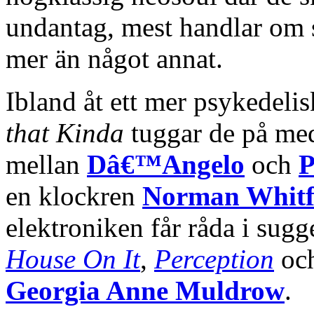
undantag, mest handlar om s
mer än något annat.
Ibland åt ett mer psykedelis
that Kinda
tuggar de på med
mellan
Dâ€™Angelo
och
P
en klockren
Norman Whitf
elektroniken får råda i sugg
House On It
,
Perception
och
Georgia Anne Muldrow
.