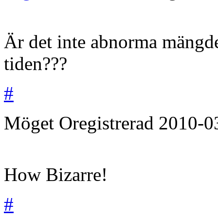
Är det inte abnorma mängde
tiden???
#
Möget
Oregistrerad
2010-0
How Bizarre!
#