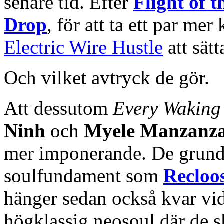
senare tid. Efter
Flight of 
Drop
, för att ta ett par me
Electric Wire Hustle
att sätt
Och vilket avtryck de gör.
Att dessutom
Every Waking
Ninh
och
Myele Manzanz
mer imponerande. De grund
soulfundament som
Recloo
hänger sedan också kvar vid
högklassig neosoul där de s