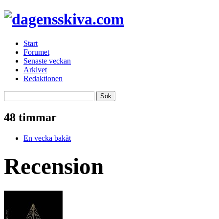
Start
Forumet
Senaste veckan
Arkivet
Redaktionen
48 timmar
En vecka bakåt
Recension