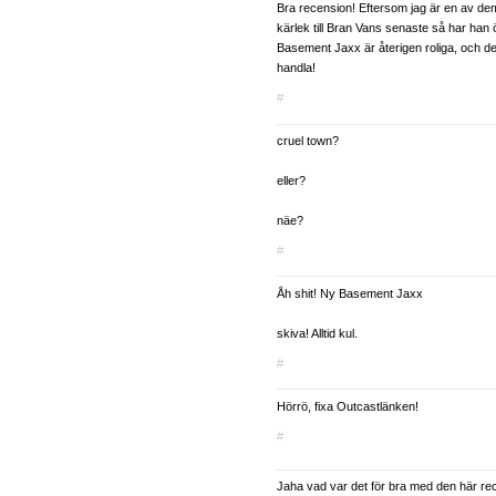
Bra recension! Eftersom jag är en av de
kärlek till Bran Vans senaste så har han 
Basement Jaxx är återigen roliga, och det
handla!
#
cruel town?
eller?
näe?
#
Åh shit! Ny Basement Jaxx
skiva! Alltid kul.
#
Hörrö, fixa Outcastlänken!
#
Jaha vad var det för bra med den här r