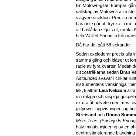
En Motown-gitarr kompar igån
sällskap av Motowns allra st
slagverkssektion. Precis när m
bara inte går att trycka in mer 
att baslådan skjuts ut, ramlar
hela Wall of Sound in från väns
Då har det gått 59 sekunder.
Sedan exploderar precis alla i
samma gång och blåser ut föns
radie av fyra kvarter. Medan d
discostråkarna sedan
Bran V
Astounded
svävar i cirklar run
instrumentens vansinniga ”her
lek, klättrar
Lisa Kekaula
allr
sin rökiga och raspiga gospelrö
ex dra åt helvete i den mest ö
girlpower-uppvisningen jag hö
Streisand
och
Donna Summ
More Tears (Enough Is Enoug
halv minuts injicering av en o
centralstimulerande blandning