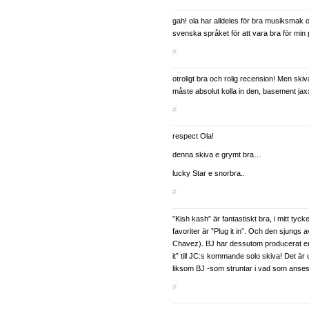
gah! ola har alldeles för bra musiksmak
svenska språket för att vara bra för min
#
otroligt bra och rolig recension! Men skiv
måste absolut kolla in den, basement ja
#
respect Ola!
denna skiva e grymt bra…
lucky Star e snorbra..
#
”Kish kash” är fantastiskt bra, i mitt tyc
favoriter är ”Plug it in”. Och den sjungs
Chavez). BJ har dessutom producerat en
it” till JC:s kommande solo skiva! Det är
liksom BJ -som struntar i vad som anses c
#