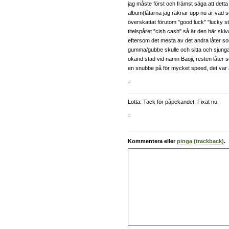
jag måste först och främst säga att detta ä
album(låtarna jag räknar upp nu är vad 
överskattat förutom "good luck" "lucky sta
titelspåret "cish cash" så är den här skiv
eftersom det mesta av det andra låter s
gumma/gubbe skulle och sitta och sjunga 
okänd stad vid namn Baoji, resten låter so
en snubbe på för mycket speed, det var all
#
Lotta: Tack för påpekandet. Fixat nu.
#
Kommentera eller
pinga (trackback)
.