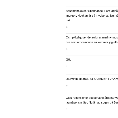
Basement Jaxx? Spännande. Fast jag få
imorgon, klockan är så mycket att jag 
natt!
#
Och plötsligt ser det roligt ut med ny mus
bra som recensionen så kommer jag att 
#
Gött!
#
Da rythm, da trax, da BASEMENT JAXX!
#
Olas recensioner det senaste året har va
jag någonsin läst. Nu är jag sugen på B
#