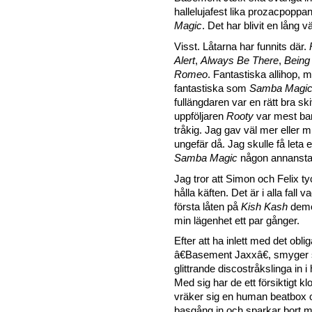
hallelujafest lika prozacpopp
Magic
. Det har blivit en lång v
Visst. Låtarna har funnits där.
Alert
,
Always Be There
,
Being
Romeo
. Fantastiska allihop, me
fantastiska som
Samba Magi
fullängdaren var en rätt bra s
uppföljaren
Rooty
var mest bar
tråkig. Jag gav väl mer eller 
ungefär då. Jag skulle få leta 
Samba Magic
någon annansta
Jag tror att Simon och Felix ty
hålla käften. Det är i alla fall 
första låten på
Kish Kash
demo
min lägenhet ett par gånger.
Efter att ha inlett med det obli
â€Basement Jaxxâ€, smyger s
glittrande discostråkslinga in i
Med sig har de ett försiktigt k
vräker sig en human beatbox oc
basgång in och sparkar bort 