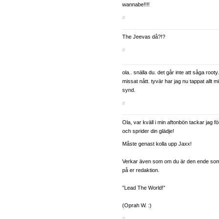
wannabe!!!!
#
The Jeevas då?!?
#
ola.. snälla du. det går inte att såga root
missat nått. tyvär har jag nu tappat allt mi
synd.
#
Ola, var kväll i min aftonbön tackar jag f
och sprider din glädje!
Måste genast kolla upp Jaxx!
Verkar även som om du är den ende som
på er redaktion.
”Lead The World!”
(Oprah W. :)
#