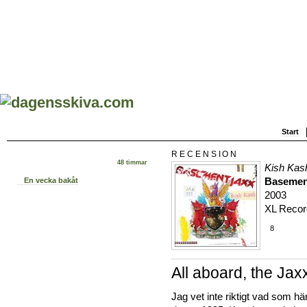
Start
RECENSION
48 timmar
Kish Kas
Basemen
En vecka bakåt
2003
XL Recor
8
All aboard, the Jaxx
Jag vet inte riktigt vad som h