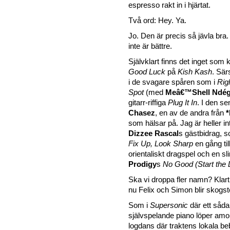
espresso rakt in i hjärtat.
Två ord: Hey. Ya.
Jo. Den är precis så jävla bra
inte är bättre.
Självklart finns det inget som
Good Luck
på
Kish Kash
. Särs
i de svagare spåren som i
Rig
Spot
(med
Meâ€™Shell Ndég
gitarr-riffiga
Plug It In
. I den se
Chasez
, en av de andra från
som hälsar på. Jag är heller in
Dizzee Rascal
s gästbidrag, s
Fix Up, Look Sharp
en gång til
orientaliskt dragspel och en sl
Prodigy
s
No Good (Start the
Ska vi droppa fler namn? Klart 
nu Felix och Simon blir skogsto
Som i
Supersonic
där ett såda
självspelande piano löper amo
logdans där traktens lokala be