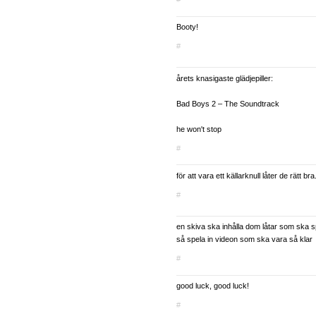
Booty!
#
årets knasigaste glädjepiller:
Bad Boys 2 – The Soundtrack
he won't stop
#
för att vara ett källarknull låter de rätt bra
#
en skiva ska inhålla dom låtar som ska sp
så spela in videon som ska vara så klar
#
good luck, good luck!
#