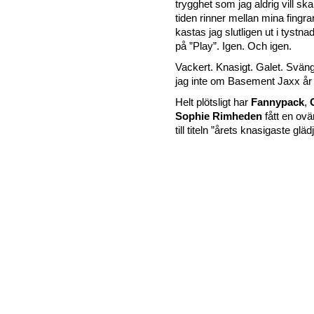
trygghet som jag aldrig vill ska
tiden rinner mellan mina fingra
kastas jag slutligen ut i tystn
på ”Play”. Igen. Och igen.
Vackert. Knasigt. Galet. Sväng
jag inte om Basement Jaxx år
Helt plötsligt har
Fannypack
,
Sophie Rimheden
fått en ovä
till titeln ”årets knasigaste glädj