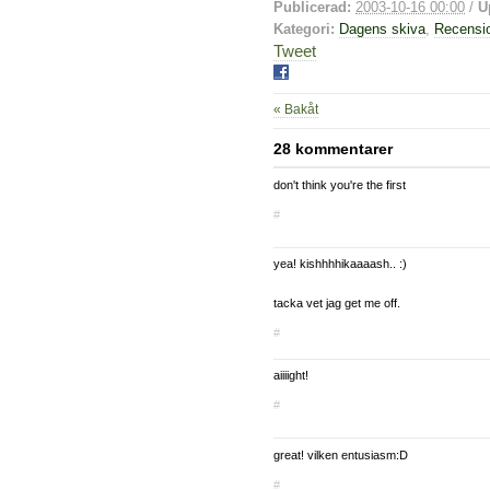
Publicerad:
2003-10-16 00:00
/
U
Kategori:
Dagens skiva
,
Recensi
Tweet
« Bakåt
28 kommentarer
don't think you're the first
#
yea! kishhhhikaaaash.. :)
tacka vet jag get me off.
#
aiiiight!
#
great! vilken entusiasm:D
#