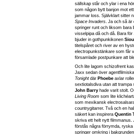
sällskap står och ylar i ena hö
som någon bytt banjon mot et
jammar loss. Självklart sitter
Space Invaders
. Ja och så är 
springer runt och liksom bara b
visselpipa då och då. Bara för a
bjuder in gothpunkikonen
Siou
titelspåret och river av en hyst
electropunkstänkare som får 
församlade postpunkare att bl
Och lite lagom schizofrent ka
Jaxx sedan över agentfilmiska
Tonight
där
Phoebe
axlar roll
sextiotalsdiva utan att trampa 
John Barry
hade varit stolt. 
Living Room
som lite klichéar
som mexikansk electrosalsa
countrygitarrer. Två och en h
säkert kan inspirera
Quentin 
skriva ett helt nytt filmmanus.
förstås några förrymda, rysk
springer omkring i bakgrunden