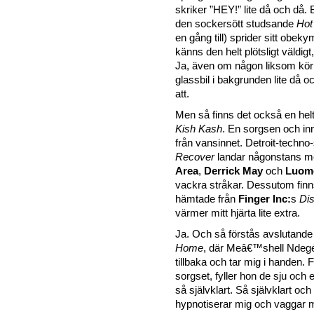
skriker ”HEY!” lite då och då. B
den sockersött studsande
Hot
en gång till) sprider sitt obek
känns den helt plötsligt väldigt
Ja, även om någon liksom kör
glassbil i bakgrunden lite då o
att.
Men så finns det också en hel
Kish Kash
. En sorgsen och inn
från vansinnet. Detroit-techno
Recover
landar någonstans m
Area
,
Derrick May
och
Luom
vackra stråkar. Dessutom finn
hämtade från
Finger Inc:
s
Dis
värmer mitt hjärta lite extra.
Ja. Och så förstås avslutand
Home
, där Meâ€™shell Ndeg
tillbaka och tar mig i handen. 
sorgset, fyller hon de sju och
så självklart. Så självklart oc
hypnotiserar mig och vaggar m