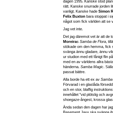
dagen 1995. Kanske stod plan
rätt. Kanske snurrade jorden li
vanligt. Kanske hade
Simon Ra
Felix Buxton
bara stoppat i si
något som fick världen att se 
Jag vet inte.
Det jag däremot vet är att de 
Moreira
s
Samba de Flora
, ti
stökade om den hemma, fick 
svänga ännu gladare, ännu vild
ur studion med ett fånigt flin 
med en av världens allra bästa
händerna.
Samba Magic
. Säl
passat bättre.
Alla borde ha ett ex av
Samba
Förvarad i en glaslåda försed
och en stor, blaffig instruktio
innehållet ”vid plötslig och a
shoegaze-ångest, krossa glase
Ända sedan den dagen har jag 
Basement Jaxx ska svänga ih