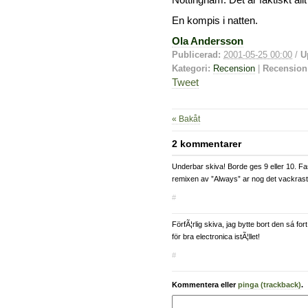
Nottingham. Det är faktiskt allt
En kompis i natten.
Ola Andersson
Publicerad:
2001-05-25 00:00
/
U
Kategori:
Recension
|
Recension
Tweet
« Bakåt
2 kommentarer
Underbar skiva! Borde ges 9 eller 10. Fa
remixen av ”Always” ar nog det vackrast
#
FörfÃ¦rlig skiva, jag bytte bort den sá for
för bra electronica istÃ¦llet!
#
Kommentera eller
pinga (trackback)
.