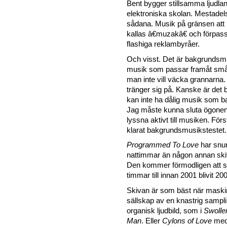
Bent bygger stillsamma ljudla
elektroniska skolan. Mestadel
sådana. Musik på gränsen att
kallas â€muzakâ€ och förpassa
flashiga reklambyråer.
Och visst. Det är bakgrundsmu
musik som passar framåt sm
man inte vill väcka grannarna
tränger sig på. Kanske är det 
kan inte ha dålig musik som 
Jag måste kunna sluta ögonen
lyssna aktivt till musiken. För
klarat bakgrundsmusikstestet.
Programmed To Love
har snur
nattimmar än någon annan skiv
Den kommer förmodligen att sn
timmar till innan 2001 blivit 20
Skivan är som bäst när maski
sällskap av en knastrig sampl
organisk ljudbild, som i
Swolle
Man
. Eller
Cylons of Love
med 