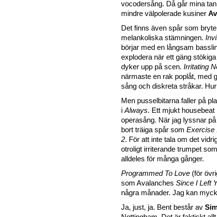
vocodersång. Då går mina tanka
mindre välpolerade kusiner
Av
Det finns även spår som bryte
melankoliska stämningen.
Inv
börjar med en långsam basslin
explodera när ett gäng stökig
dyker upp på scen.
Irritating 
närmaste en rak poplåt, med g
sång och diskreta stråkar. Hur
Men pusselbitarna faller på pla
i
Always
. Ett mjukt housebea
operasång. När jag lyssnar på
bort träiga spår som
Exercise 
2
. För att inte tala om det vid
otroligt irriterande trumpet som
alldeles för många gånger.
Programmed To Love
(för övri
som Avalanches
Since I Left 
några månader. Jag kan mycke
Ja, just, ja. Bent består av
Sim