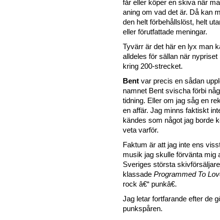
får eller köper en skiva när ma
aning om vad det är. Då kan 
den helt förbehållslöst, helt ut
eller förutfattade meningar.
Tyvärr är det här en lyx man 
alldeles för sällan när nypriset
kring 200-strecket.
Bent
var precis en sådan uppl
namnet Bent svischa förbi nå
tidning. Eller om jag såg en r
en affär. Jag minns faktiskt in
kändes som något jag borde k
veta varför.
Faktum är att jag inte ens viss
musik jag skulle förvänta mig 
Sveriges största skivförsäljare
klassade
Programmed To Lov
rock â€“ punkâ€.
Jag letar fortfarande efter de
punkspåren.