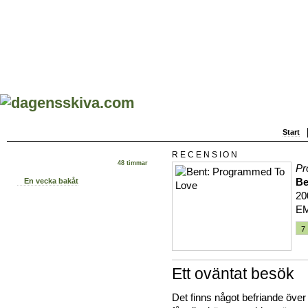
Start
RECENSION
48 timmar
Pr
Be
En vecka bakåt
20
E
7
Ett oväntat besök
Det finns något befriande öve